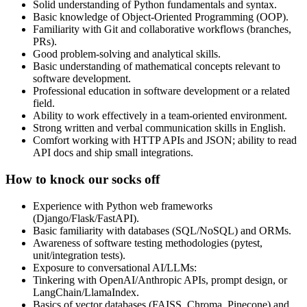
Solid understanding of Python fundamentals and syntax.
Basic knowledge of Object-Oriented Programming (OOP).
Familiarity with Git and collaborative workflows (branches,
PRs).
Good problem-solving and analytical skills.
Basic understanding of mathematical concepts relevant to
software development.
Professional education in software development or a related
field.
Ability to work effectively in a team-oriented environment.
Strong written and verbal communication skills in English.
Comfort working with HTTP APIs and JSON; ability to read
API docs and ship small integrations.
How to knock our socks off
Experience with Python web frameworks
(Django/Flask/FastAPI).
Basic familiarity with databases (SQL/NoSQL) and ORMs.
Awareness of software testing methodologies (pytest,
unit/integration tests).
Exposure to conversational AI/LLMs:
Tinkering with OpenAI/Anthropic APIs, prompt design, or
LangChain/LlamaIndex.
Basics of vector databases (FAISS, Chroma, Pinecone) and