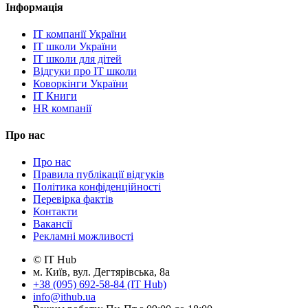
Інформація
IT компанії України
IT школи України
IT школи для дітей
Відгуки про IT школи
Коворкінги України
IT Книги
HR компанії
Про нас
Про нас
Правила публікації відгуків
Політика конфіденційності
Перевірка фактів
Контакти
Вакансії
Рекламні можливості
© IT Hub
м. Київ, вул. Дегтярівська, 8а
+38 (095) 692-58-84 (IT Hub)
info@ithub.ua