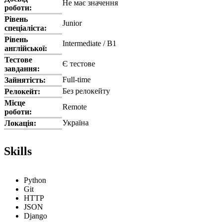
Не має значення
роботи:
Рівень
Junior
спеціаліста:
Рівень
Intermediate / B1
англійської:
Тестове
Є тестове
завдання:
Full-time
Зайнятість:
Без релокейту
Релокейт:
Місце
Remote
роботи:
Україна
Локація:
Skills
Python
Git
HTTP
JSON
Django