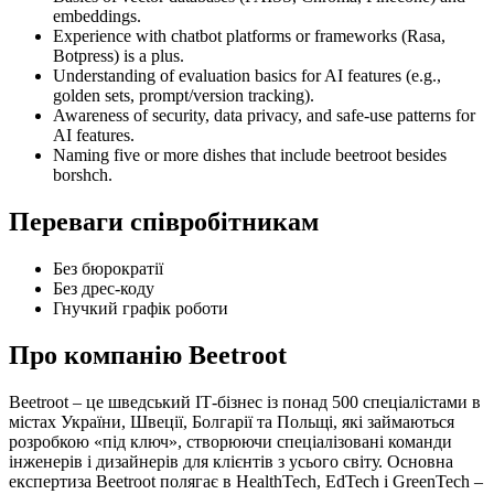
embeddings.
Experience with chatbot platforms or frameworks (Rasa,
Botpress) is a plus.
Understanding of evaluation basics for AI features (e.g.,
golden sets, prompt/version tracking).
Awareness of security, data privacy, and safe-use patterns for
AI features.
Naming five or more dishes that include beetroot besides
borshch.
Переваги співробітникам
Без бюрократії
Без дрес-коду
Гнучкий графік роботи
Про компанію Beetroot
Beetroot – це шведський ІТ-бізнес із понад 500 спеціалістами в
містах України, Швеції, Болгарії та Польщі, які займаються
розробкою «під ключ», створюючи спеціалізовані команди
інженерів і дизайнерів для клієнтів з усього світу. Основна
експертиза Beetroot полягає в HealthTech, EdTech і GreenTech –