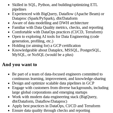
Skilled in SQL, Python, and building/optimizing ETL
pipelines
Experienced with BigQuery, Dataflow (Apache Beam) or
Dataproc (Spark/PySpark), dbt/Dataform
Aware of data modelling and DWH architecture
Familiar with Data Quality metrics, checks, and reporting
Comfortable with DataOps practices (CI/CD, Terraform)
Open to exploring AI tools for Data Engineering (code
generation, profiling, etc.)
Holding (or aiming for) a GCP certification
Knowledgeable about Dataplex, MSSQL, PostgreSQL,
MySQL, or NoSQL (would be a plus)
And you want to
Be part of a team of data-focused engineers committed to
continuous learning, improvement, and knowledge-sharing
Design and optimize scalable data pipelines in GCP
Engage with customers from diverse backgrounds, including
large global corporations and emerging startups
Work with modern data engineering stack (BigQuery,
dbt/Dataform, Dataflow/Dataproc)
Apply best practices in DataOps, CI/CD and Terraform
Ensure data quality through checks and reporting