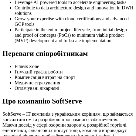
Leverage AI-powered tools to accelerate engineering tasks
Contribute to data architecture design and innovation in DWH
solutions
Grow your expertise with cloud certifications and advanced
GCP tools
Participate in the entire project lifecycle, from initial design
and proof of concepts (PoCs) to minimum viable product
(MVP) development and full-scale implementation
Переваги співробітникам
Fitness Zone
Гнучкий графік роботи
Компенсація витрат на спорт
Медичне страхування
Оплачувані лікарняні
Про компанію SoftServe
SoftServe – IT компанія з українським корінням, що займається
консалтингом та розробкою програмного забезпечення.
Маючи досвід у сфері охорони здоров’я, роздрібної торгівлі,
енергетики, фінансових послуг тощо, компанія впроваджує
наскрізні рішення, щоб забезпечити інновації, якість і