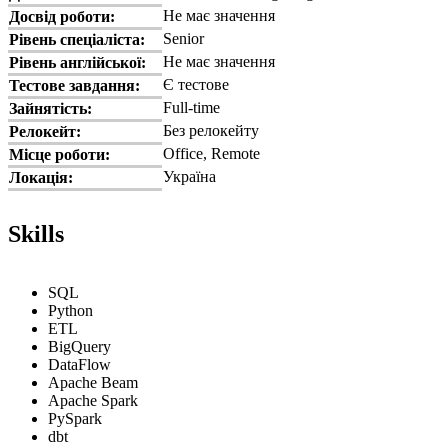
Не має значення
Досвід роботи:
Senior
Рівень спеціаліста:
Не має значення
Рівень англійської:
Є тестове
Тестове завдання:
Full-time
Зайнятість:
Без релокейту
Релокейт:
Office, Remote
Місце роботи:
Україна
Локація:
Skills
SQL
Python
ETL
BigQuery
DataFlow
Apache Beam
Apache Spark
PySpark
dbt