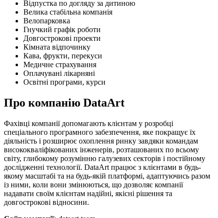
Відпустка по догляду за дитиною
Велика стабільна компанія
Велопарковка
Гнучкий графік роботи
Довгострокові проекти
Кімната відпочинку
Кава, фрукти, перекуси
Медичне страхування
Оплачувані лікарняні
Освітні програми, курси
Про компанію DataArt
Фахівці компанії допомагають клієнтам у розробці
спеціального програмного забезпечення, яке покращує їх
діяльність і розширює охоплення ринку завдяки командам
висококваліфікованих інженерів, розташованих по всьому
світу, глибокому розумінню галузевих секторів і постійному
дослідженні технології. DataArt працює з клієнтами в будь-
якому масштабі та на будь-якій платформі, адаптуючись разом
із ними, коли вони змінюються, що дозволяє компанії
надавати своїм клієнтам надійні, якісні рішення та
довгострокові відносини.