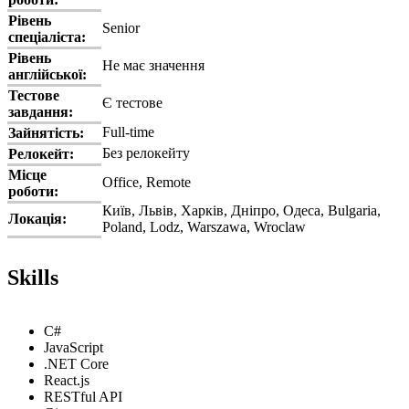
Рівень
Senior
спеціаліста:
Рівень
Не має значення
англійської:
Тестове
Є тестове
завдання:
Full-time
Зайнятість:
Без релокейту
Релокейт:
Місце
Office, Remote
роботи:
Київ, Львів, Харків, Дніпро, Одеса, Bulgaria,
Локація:
Poland, Lodz, Warszawa, Wroclaw
Skills
C#
JavaScript
.NET Core
React.js
RESTful API