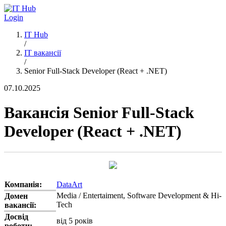
Перейти до основного вмісту
Login
IT Hub
/
IT вакансії
/
Senior Full-Stack Developer (React + .NET)
07.10.2025
Вакансія Senior Full-Stack
Developer (React + .NET)
Компанія:
DataArt
Media / Entertaiment, Software Development & Hi-
Домен
Tech
вакансії:
Досвід
від 5 років
роботи: