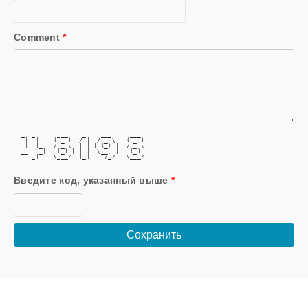
Comment
*
  _  _      ___    _    ___     ___  
 | || |    ( _ )  / |  / _ \   ( _ ) 
 | || |_   / _ \  | | | (_) |  / _ \ 
 |__   _| | (_) | | |  \__, | | (_) |
    |_|    \___/  |_|    /_/   \___/ 
Введите код, указанный выше
*