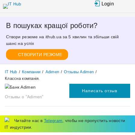
Перейти к
Login
основному
содержанию
В пошуках кращої роботи?
Створи резюме на ithub.ua за 5 хвилин та збільши свій
шанс на успіх
СТВОРИТИ РЕЗЮМЕ
IT Hub
/
Компании
/
Adimen
/
Отзывы Adimen
/
Классна компанія.
Написать отзыв
Отзывы о "Adimen"
Читайте нас в
Telegram
, чтобы не пропустить новости
IT индустрии.