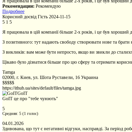
Я працювала в цій компанії більше 2-х років, і це був хороший 
Рекомендации:
Рекомендую
Подробнее
Корисний досвід
Гість
2024-11-15
5
1
5
Я працювала в цій компанії більше 2-х років, і це був хороший д
З позитивного: тут надають свободу створювати нове та брати 
З викликів: вам може бути непросто, якщо ви звикли до сталихп
Цікаво було дізнатися більше про цю сферу та отримати корисн
Tamga
02000, г. Киев, ул. Шота Руставели, 16
Украина
$$$$$
https://ithub.ua/sites/default/files/tamga.jpg
GoIT
GoIT це про "тебе чуюють"
5
Средняя:
5
(
1
голос)
04.01.2026
Здивована, що тут є негативні відгуки, насправді. За період роб