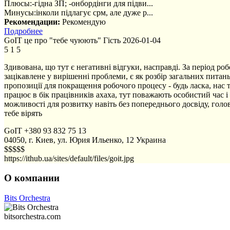
Плюсы:
-гідна ЗП; -онбордінги для підви...
Минусы:
інколи підлагує срм, але дуже р...
Рекомендации:
Рекомендую
Подробнее
GoIT це про "тебе чуюють"
Гість
2026-01-04
5
1
5
Здивована, що тут є негативні відгуки, насправді. За період ро
зацікавлене у вирішенні проблеми, є як розбір загальних питан
пропозиції для покращення робочого процесу - будь ласка, нас т
працює в бік працівників ахаха, тут поважають особистий час і
можливості для розвитку навіть без попереднього досвіду, голо
тебе вірять
GoIT
+380 93 832 75 13
04050, г. Киев, ул. Юрия Ильенко, 12
Украина
$$$$$
https://ithub.ua/sites/default/files/goit.jpg
О компании
Bits Orchestra
bitsorchestra.com