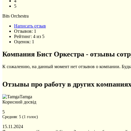
4
5
Bits Orchestra
Написать отзыв
Отзывов:
1
Рейтинг:
4
из
5
Оценок:
1
Компания Бист Оркестра - отзывы сотр
К сожалению, на данный момент нет отзывов о компании. Будьт
Отзывы про работу в других компания
Tamga
Корисний досвід
5
Средняя:
5
(
1
голос)
15.11.2024