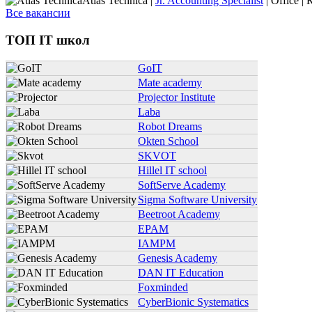
Atlas Technica |
Jr. Accounting Specialist
| Office | 
Все вакансии
ТОП IT школ
GoIT
Mate academy
Projector Institute
Laba
Robot Dreams
Okten School
SKVOT
Hillel IT school
SoftServe Academy
Sigma Software University
Beetroot Academy
EPAM
IAMPM
Genesis Academy
DAN IT Education
Foxminded
CyberBionic Systematics