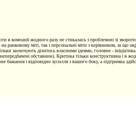
боти в компанії жодного разу не стикалась з проблемою зі зворот
ь на ранковому міті, так і персональні міти з керівником, за щ
ільки заохочують ділитись власними ідеями, головне - ініціатива,
 непередбачені обставини). Критика тільки конструктивна і в жо
вне бажання і відповідно зусилля з вашого боку, а підтримка зд