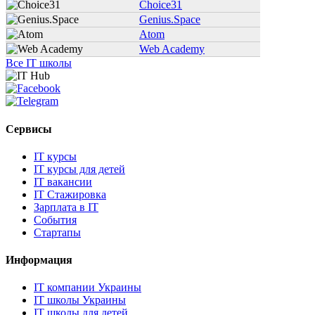
Choice31
Genius.Space
Atom
Web Academy
Все IT школы
Сервисы
IT курсы
IT курсы для детей
IT вакансии
IT Стажировка
Зарплата в IT
События
Стартапы
Информация
IT компании Украины
IT школы Украины
IT школы для детей