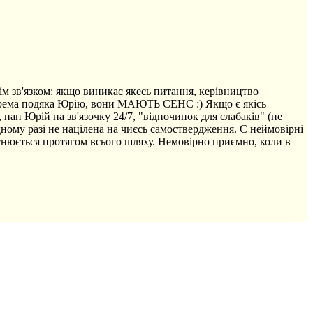
нім зв'язком: якщо виникає якесь питання, керівництво
о окрема подяка Юрію, вони МАЮТЬ СЕНС :) Якщо є якісь
 пан Юрій на зв'язочку 24/7, "відпочинок для слабаків" (не
дному разі не націлена на чиєсь самоствердження. Є неймовірні
ійснюється протягом всього шляху. Немовірно приємно, коли в