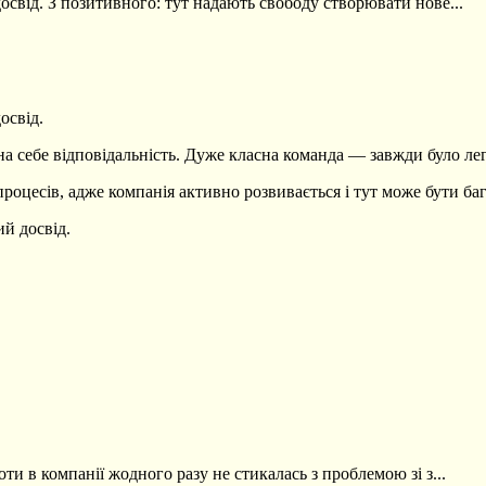
досвід. З позитивного: тут надають свободу створювати нове...
освід.
на себе відповідальність. Дуже класна команда — завжди було ле
роцесів, адже компанія активно розвивається і тут може бути баг
ий досвід.
оти в компанії жодного разу не стикалась з проблемою зі з...