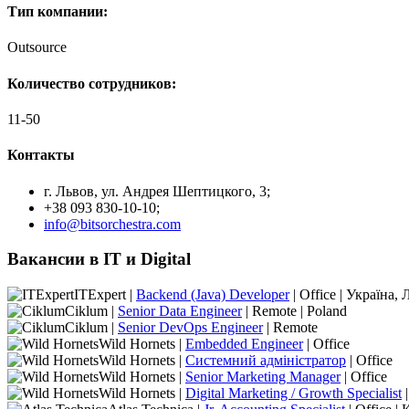
Тип компании:
Outsource
Количество сотрудников:
11-50
Контакты
г. Львов, ул. Андрея Шептицкого, 3;
+38 093 830-10-10;
info@bitsorchestra.com
Вакансии в IT и Digital
ITExpert |
Backend (Java) Developer
| Office | Україна, 
Ciklum |
Senior Data Engineer
| Remote | Poland
Ciklum |
Senior DevOps Engineer
| Remote
Wild Hornets |
Embedded Engineer
| Office
Wild Hornets |
Системний адміністратор
| Office
Wild Hornets |
Senior Marketing Manager
| Office
Wild Hornets |
Digital Marketing / Growth Specialist
|