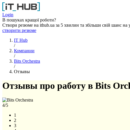
Перейти к основному содержанию
Login
В пошуках кращої роботи?
Створи резюме на ithub.ua за 5 хвилин та збільши свій шанс на 
створити резюме
IT Hub
/
Компании
/
Bits Orchestra
/
Отзывы
Отзывы про работу в Bits Orc
4
/5
1
2
3