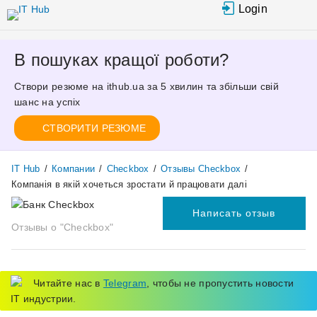
Перейти к
Login
основному
содержанию
В пошуках кращої роботи?
Створи резюме на ithub.ua за 5 хвилин та збільши свій
шанс на успіх
СТВОРИТИ РЕЗЮМЕ
IT Hub
/
Компании
/
Checkbox
/
Отзывы Checkbox
/
Компанія в якій хочеться зростати й працювати далі
Написать отзыв
Отзывы о "Checkbox"
Читайте нас в
Telegram
, чтобы не пропустить новости
IT индустрии.