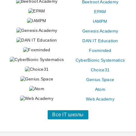
Beetroot Academy
EPAM
IAMPM
Genesis Academy
DAN IT Education
Foxminded
CyberBionic Systematics
Choice31
Genius.Space
Atom
Web Academy
Все IT школы