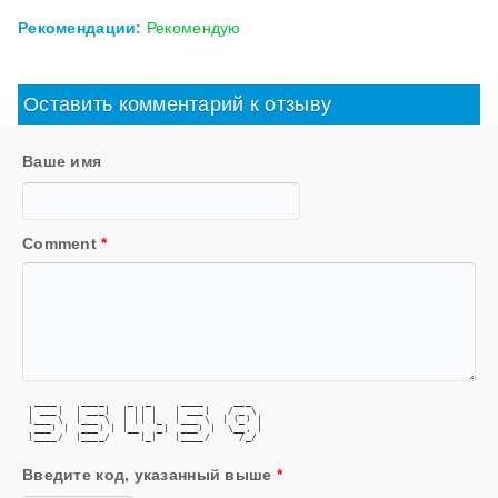
Рекомендации:
Рекомендую
Оставить комментарий к отзыву
Ваше имя
Comment
*
  ____    ____    _  _     ____     ___  
 | ___|  | ___|  | || |   | ___|   / _ \ 
 |___ \  |___ \  | || |_  |___ \  | (_) |
  ___) |  ___) | |__   _|  ___) |  \__, |
 |____/  |____/     |_|   |____/     /_/ 
Введите код, указанный выше
*