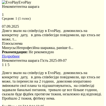
EvoPlay
Некомпетентна шарага
1
Средняя:
1
(
1
голос)
07.09.2025
Довго звали на співбусіду в EvoPlay, домовились на
конкретну дату, в день спiвбесiди повідомили, що хтось не
може, т...
Плюсы:
нема
Минусы:
Непрофесійна шаражка, раніше б...
Рекомендации:
Не рекомендую
Подробнее
Некомпетентна шарага
Гість
2025-09-07
1
1
5
Довго звали на співбусіду в EvoPlay, домовились на
конкретну дату, в день спiвбесiди повідомили, що хтось не
може, та перенесли на 2 години, довеломя оператовно
змінювати свої плана та підлаштовуватись, на співбесіді
задавали банальні питання, тривало це все більше години,
сказали буде фідбек протягом тижня, незалежно від відповіді.
Пройшло 2 тижня, фітбеку нема.