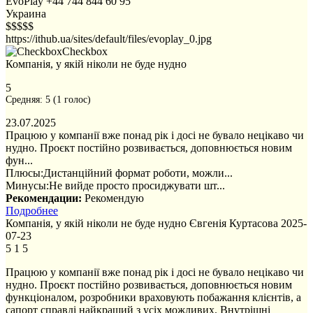
EvoPlay
+44 744 844 60 95
Украина
$$$$$
https://ithub.ua/sites/default/files/evoplay_0.jpg
Checkbox
Компанія, у якій ніколи не буде нудно
5
Средняя:
5
(
1
голос)
23.07.2025
Працюю у компанії вже понад рік і досі не бувало нецікаво чи
нудно. Проєкт постійно розвивається, доповнюється новим
фун...
Плюсы:
Дистанційний формат роботи, можли...
Минусы:
Не вийде просто просиджувати шт...
Рекомендации:
Рекомендую
Подробнее
Компанія, у якій ніколи не буде нудно
Євгенія Куртасова
2025-
07-23
5
1
5
Працюю у компанії вже понад рік і досі не бувало нецікаво чи
нудно. Проєкт постійно розвивається, доповнюється новим
функціоналом, розробники враховують побажання клієнтів, а
сапорт справді найкращий з усіх можливих. Внутрішні