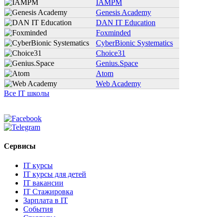
IAMPM
Genesis Academy
DAN IT Education
Foxminded
CyberBionic Systematics
Choice31
Genius.Space
Atom
Web Academy
Все IT школы
Сервисы
IT курсы
IT курсы для детей
IT вакансии
IT Стажировка
Зарплата в IT
События