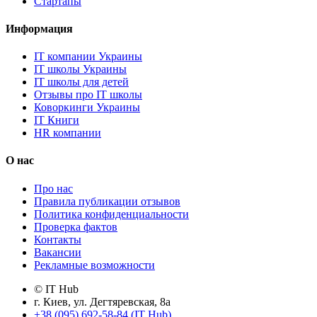
Стартапы
Информация
IT компании Украины
IT школы Украины
IT школы для детей
Отзывы про IT школы
Коворкинги Украины
IT Книги
HR компании
О нас
Про нас
Правила публикации отзывов
Политика конфиденциальности
Проверка фактов
Контакты
Вакансии
Рекламные возможности
© IT Hub
г. Киев, ул. Дегтяревская, 8а
+38 (095) 692-58-84 (IT Hub)