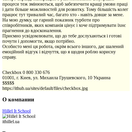
процеси теж змінюються, щоб забезпечити кращі умови праці
і дати більше можливостей для розвитку. Тому більшість колег
працює тут тривалий час, багато хто - навіть довше за мене.
На мою думку, це гарний показник турботи про
співробітників, яких компанія цінує і хоче підтримувати їхнє
прагнення до вдосконалення.
Приємно усвідомлювати, що до тебе дослухаються і готові
почути і допомогти, якщо потрібно.
Особисто мені ця робота, окрім всього іншого, дає шалений
емоційний відгук і відчуття, що я щодня роблю корисну
справу.
Checkbox
0 800 330 676
01001, г. Киев, ул. Михаила Грушевского, 10
Украина
$$$$$
https://ithub.ua/sites/default/files/checkbox.jpg
О компании
Hillel It School
ithillel.ua