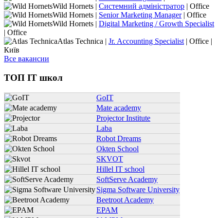
Wild Hornets |
Системний адміністратор
| Office
Wild Hornets |
Senior Marketing Manager
| Office
Wild Hornets |
Digital Marketing / Growth Specialist
| Office
Atlas Technica |
Jr. Accounting Specialist
| Office |
Київ
Все вакансии
ТОП IT школ
GoIT
Mate academy
Projector Institute
Laba
Robot Dreams
Okten School
SKVOT
Hillel IT school
SoftServe Academy
Sigma Software University
Beetroot Academy
EPAM