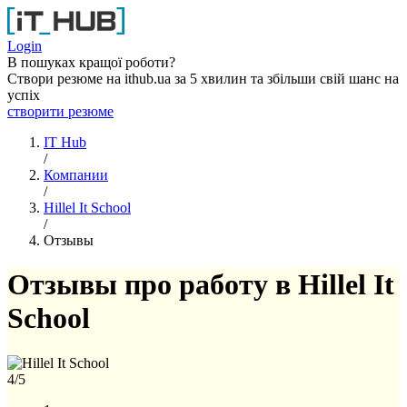
Перейти к основному содержанию
Login
В пошуках кращої роботи?
Створи резюме на ithub.ua за 5 хвилин та збільши свій шанс на
успіх
створити резюме
IT Hub
/
Компании
/
Hillel It School
/
Отзывы
Отзывы про работу в Hillel It
School
4
/5