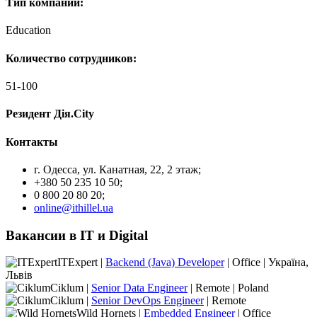
Тип компании:
Education
Количество сотрудников:
51-100
Резидент Дія.City
Контакты
г. Одесса, ул. Канатная, 22, 2 этаж;
+380 50 235 10 50;
0 800 20 80 20;
online@ithillel.ua
Вакансии в IT и Digital
ITExpert |
Backend (Java) Developer
| Office | Україна,
Львів
Ciklum |
Senior Data Engineer
| Remote | Poland
Ciklum |
Senior DevOps Engineer
| Remote
Wild Hornets |
Embedded Engineer
| Office