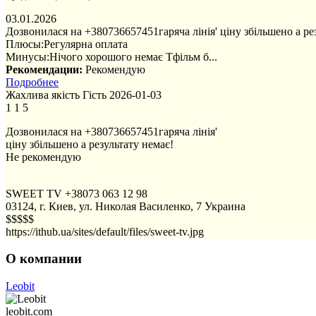
03.01.2026
Дозвонилася на +380736657451гаряча лінія' ціну збільшено а 
Плюсы:
Регулярна оплата
Минусы:
Нічого хорошого немає Тфільм б...
Рекомендации:
Рекомендую
Подробнее
Жахлива якість
Гість
2026-01-03
1
1
5
Дозвонилася на +380736657451гаряча лінія'
ціну збільшено а результату немає!
Не рекомендую
SWEET TV
+38073 063 12 98
03124, г. Киев, ул. Николая Василенко, 7
Украина
$$$$$
https://ithub.ua/sites/default/files/sweet-tv.jpg
О компании
Leobit
leobit.com