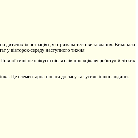
 на дитячих ілюстраціях, я отримала тестове завдання. Виконала
тат у вівторок-середу наступного тижня.
овної тиші не очікуєш після слів про «цікаву роботу» й чітких
нка. Це елементарна повага до часу та зусиль іншої людини.