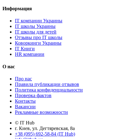
Информация
IT компании Украины
IT школы Украины
IT школы для детей
Отзывы про IT школы
Коворкинги Украины
IT Книги
HR компании
О нас
Про нас
Правила публикации отзывов
Политика конфиденциальности
Проверка фактов
Контакты
Вакансии
Рекламные возможности
© IT Hub
г. Киев, ул. Дегтяревская, 8а
+38 (095) 692-58-84 (IT Hub)