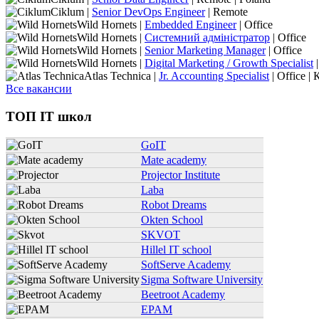
Ciklum |
Senior DevOps Engineer
| Remote
Wild Hornets |
Embedded Engineer
| Office
Wild Hornets |
Системний адміністратор
| Office
Wild Hornets |
Senior Marketing Manager
| Office
Wild Hornets |
Digital Marketing / Growth Specialist
|
Atlas Technica |
Jr. Accounting Specialist
| Office | 
Все вакансии
ТОП IT школ
GoIT
Mate academy
Projector Institute
Laba
Robot Dreams
Okten School
SKVOT
Hillel IT school
SoftServe Academy
Sigma Software University
Beetroot Academy
EPAM