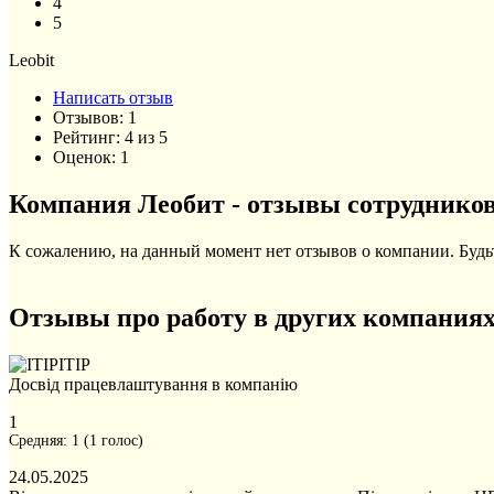
4
5
Leobit
Написать отзыв
Отзывов:
1
Рейтинг:
4
из
5
Оценок:
1
Компания Леобит - отзывы сотрудников
К сожалению, на данный момент нет отзывов о компании. Будьт
Отзывы про работу в других компания
ITIP
Досвід працевлаштування в компанію
1
Средняя:
1
(
1
голос)
24.05.2025