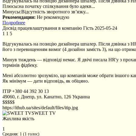
Відгукувалась на позицію дизайнера шпалер. Після дзвінка з HR,
Плюсы:
на початку спілкування було адекв...
Минусы:
Відсутність зворотного зв’язку...
Рекомендации:
Не рекомендую
Подробнее
Досвід працевлаштування в компанію
Гість
2025-05-24
1
1
5
Відгукувалась на позицію дизайнера шпалер. Після дзвінка з HR,
його з перевищенням вимог (4 дизайни замість 3), на що отрима
Минув тиждень — відповіді немає. Я двічі писала HR'у з прохан
термінів фідбеку.
Мені абсолютно зрозуміло, що компанія може обрати іншого ка
Як мінімум — дати відповідь, як обіцяно.
ITIP
+380 44 392 30 13
49060, г. Днепр, ул. Канатно, 126
Украина
$$$$$
https://ithub.ua/sites/default/files/itip.jpg
SWEET TV
Жахлива якість
1
Средняя:
1
(
1
голос)