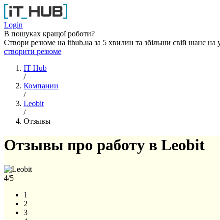
Перейти к основному содержанию
Login
В пошуках кращої роботи?
Створи резюме на ithub.ua за 5 хвилин та збільши свій шанс на 
створити резюме
IT Hub
/
Компании
/
Leobit
/
Отзывы
Отзывы про работу в Leobit
4
/5
1
2
3