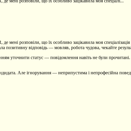
 де мені розповіли, що їх особливо зацікавила моя спеціалі...
 де мені розповіли, що їх особливо зацікавила моя спеціалізація
ла позитивну відповідь — мовляв, робота чудова, чекайте резуль
ням уточнити статус — повідомлення навіть не були прочитані. П
ндидата. Але ігнорування — неприпустима і непрофесійна поведі