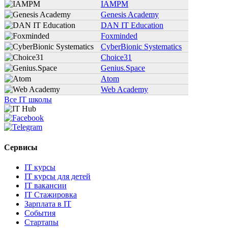
IAMPM
Genesis Academy
DAN IT Education
Foxminded
CyberBionic Systematics
Choice31
Genius.Space
Atom
Web Academy
Все IT школы
Сервисы
IT курсы
IT курсы для детей
IT вакансии
IT Стажировка
Зарплата в IT
События
Стартапы