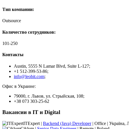
Тип компании:
Outsource
Количество сотрудников:
101-250
Контакты
Austin, 5555 N Lamar Blvd, Suite L-127;
+1 512-399-53-86;
info@leobit.com
;
Офис в Украине:
79000, г. Львов, ул. Стрыйская, 108;
+38 073 303-25-62
Вакансии в IT и Digital
ITExpert |
Backend (Java) Developer
| Office | Україна, 
Ciklum |
Senior Data Engineer
| Remote | Poland