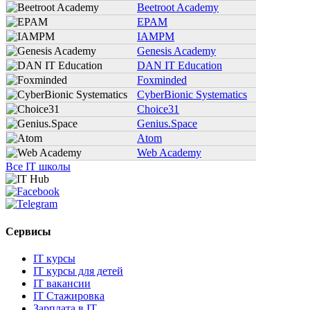
Beetroot Academy
EPAM
IAMPM
Genesis Academy
DAN IT Education
Foxminded
CyberBionic Systematics
Choice31
Genius.Space
Atom
Web Academy
Все IT школы
Сервисы
IT курсы
IT курсы для детей
IT вакансии
IT Стажировка
Зарплата в IT