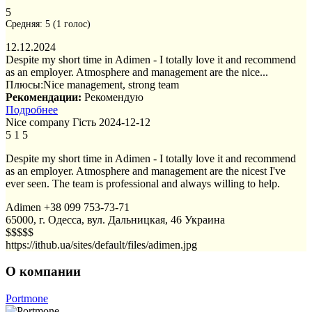
5
Средняя:
5
(
1
голос)
12.12.2024
Despite my short time in Adimen - I totally love it and recommend
as an employer. Atmosphere and management are the nice...
Плюсы:
Nice management, strong team
Рекомендации:
Рекомендую
Подробнее
Nice company
Гість
2024-12-12
5
1
5
Despite my short time in Adimen - I totally love it and recommend
as an employer. Atmosphere and management are the nicest I've
ever seen. The team is professional and always willing to help.
Adimen
+38 099 753-73-71
65000, г. Одесса, вул. Дальницкая, 46
Украина
$$$$$
https://ithub.ua/sites/default/files/adimen.jpg
О компании
Portmone