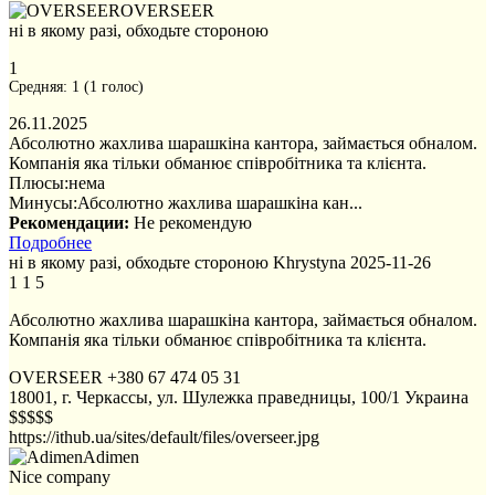
OVERSEER
ні в якому разі, обходьте стороною
1
Средняя:
1
(
1
голос)
26.11.2025
Абсолютно жахлива шарашкіна кантора, займається обналом.
Компанія яка тільки обманює співробітника та клієнта.
Плюсы:
нема
Минусы:
Абсолютно жахлива шарашкіна кан...
Рекомендации:
Не рекомендую
Подробнее
ні в якому разі, обходьте стороною
Khrystyna
2025-11-26
1
1
5
Абсолютно жахлива шарашкіна кантора, займається обналом.
Компанія яка тільки обманює співробітника та клієнта.
OVERSEER
+380 67 474 05 31
18001, г. Черкассы, ул. Шулежка праведницы, 100/1
Украина
$$$$$
https://ithub.ua/sites/default/files/overseer.jpg
Adimen
Nice company