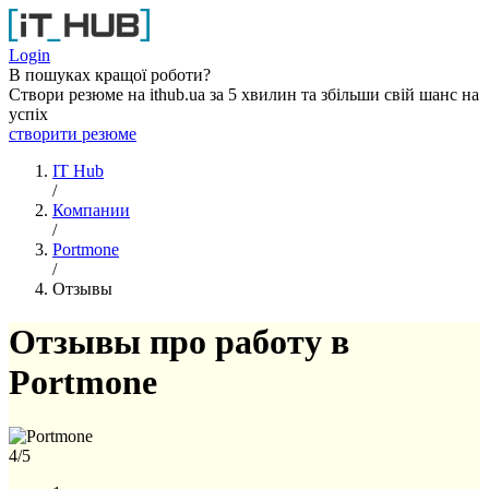
Перейти к основному содержанию
Login
В пошуках кращої роботи?
Створи резюме на ithub.ua за 5 хвилин та збільши свій шанс на
успіх
створити резюме
IT Hub
/
Компании
/
Portmone
/
Отзывы
Отзывы про работу в
Portmone
4
/5