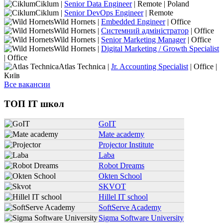
Ciklum |
Senior Data Engineer
| Remote | Poland
Ciklum |
Senior DevOps Engineer
| Remote
Wild Hornets |
Embedded Engineer
| Office
Wild Hornets |
Системний адміністратор
| Office
Wild Hornets |
Senior Marketing Manager
| Office
Wild Hornets |
Digital Marketing / Growth Specialist
| Office
Atlas Technica |
Jr. Accounting Specialist
| Office |
Київ
Все вакансии
ТОП IT школ
GoIT
Mate academy
Projector Institute
Laba
Robot Dreams
Okten School
SKVOT
Hillel IT school
SoftServe Academy
Sigma Software University