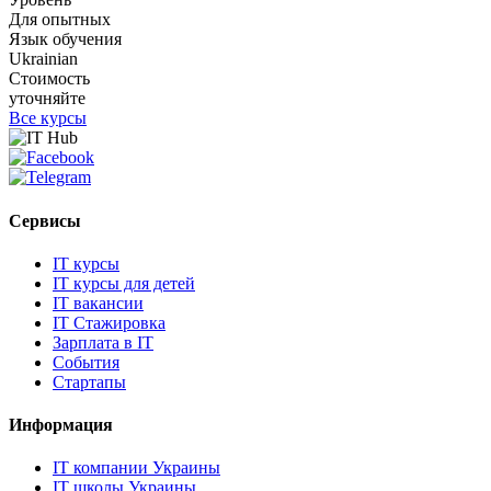
Для опытных
Язык обучения
Ukrainian
Стоимость
уточняйте
Все курсы
Сервисы
IT курсы
IT курсы для детей
IT вакансии
IT Стажировка
Зарплата в IT
События
Стартапы
Информация
IT компании Украины
IT школы Украины