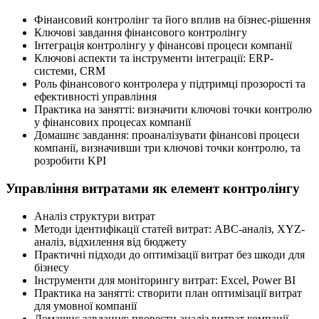
Фінансовий контролінг та його вплив на бізнес-рішення
Ключові завдання фінансового контролінгу
Інтеграція контролінгу у фінансові процеси компанії
Ключові аспекти та інструменти інтеграції: ERP-
системи, CRM
Роль фінансового контролера у підтримці прозорості та
ефективності управління
Практика на занятті: визначити ключові точки контролю
у фінансових процесах компанії
Домашнє завдання: проаналізувати фінансові процеси
компанії, визначивши три ключові точки контролю, та
розробити KPI
Управління витратами як елемент контролінгу
Аналіз структури витрат
Методи ідентифікації статей витрат: АВС-аналіз, XYZ-
аналіз, відхилення від бюджету
Практичні підходи до оптимізації витрат без шкоди для
бізнесу
Інструменти для моніторингу витрат: Excel, Power BI
Практика на занятті: створити план оптимізації витрат
для умовної компанії
Домашнє завдання: провести аналіз витрат компанії,