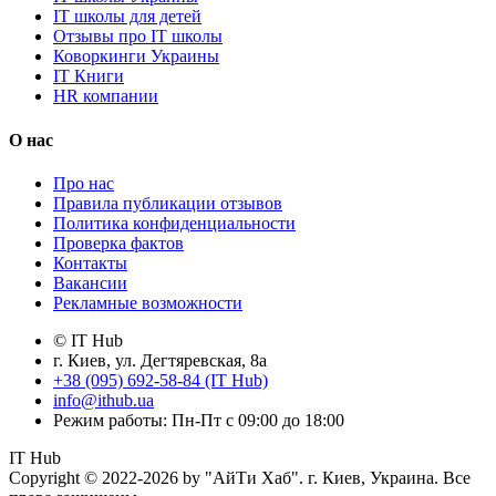
IT школы для детей
Отзывы про IT школы
Коворкинги Украины
IT Книги
HR компании
О нас
Про нас
Правила публикации отзывов
Политика конфиденциальности
Проверка фактов
Контакты
Вакансии
Рекламные возможности
© IT Hub
г. Киев, ул. Дегтяревская, 8а
+38 (095) 692-58-84 (IT Hub)
info@ithub.ua
Режим работы: Пн-Пт с 09:00 до 18:00
IT Hub
Copyright © 2022-2026 by "АйТи Хаб". г. Киев, Украина. Все