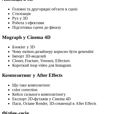
Головні та другорядні об'єкти в сцені
Стилізація
Рух у 3D
Робота з ефектами
Підготовка сцени до фіналу
Mograph у Cinema 4D
Блокінг у 3D
Чому motion-дизайнеру корисно бути generalist
Імпорт 3D-моделей
Cloner, Fracture, Voronoi, Effectors
Короткий loop video для Instagram
Композитинг у After Effects
Що таке композитинг
color correction
Кейси сильного композитингу
Експорт 2D-футажів у Cinema 4D
Паси, Octane Render, 3D-секвенції в After Effects
Фідбек-сесія