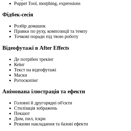
Puppet Tool, morphing, expressions
Фідбек-сесія
Розбір домашок
Правки по руху, композиції та темпу
Точкові поради під твою роботу
Відеофутажі в After Effects
Де потрібен трекінг
Кеїнг
Текст на відеофутажі
Маски
Ротоскопінг
Анімована ілюстрація та ефекти
Головні й другорядні об'єкти
Стилізація зображень
Пекшот
Дим, пил, іскри
Режими накладання та базові ефекти