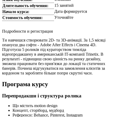
15 занятий
Длительность обучения:
Дата формируется
Начало курса:
Уточняйте
Стоимость обучения:
Подробности и регистрация
Ти навчишся створювати 2D- та 3D-анімації. За 1,5 місяці
опануєш два софти - Adobe After Effects і Cinema 4D.
Підготуєш 5 роликів під кураторством тимліда
відеопродакшену в американській IT-компанії Trinetix. В
результаті - підвищиш свою цінність на ринку дизайну,
зможеш працювати без прив'язки до локації та статичних
банерів. Почнеш відгукуватися на замовлення клієнтів за
кордоном та заробляти більше попри скрутні часи.
Програма курсу
Перепродакшн і структура ролика
Що містить motion design
Концепт, сторіборд, мудборд
Референси: Behance, Pinterest, Instagram