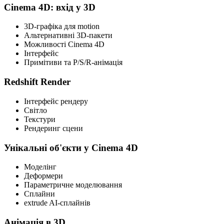
Cinema 4D: вхід у 3D
3D-графіка для motion
Альтернативні 3D-пакети
Можливості Cinema 4D
Інтерфейс
Примітиви та P/S/R-анімація
Redshift Render
Інтерфейс рендеру
Світло
Текстури
Рендеринг сцени
Унікальні об'єкти у Cinema 4D
Моделінг
Деформери
Параметричне моделювання
Сплайни
extrude AI-сплайнів
Анімація в 3D