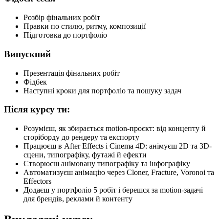
Розбір фінальних робіт
Правки по стилю, ритму, композиції
Підготовка до портфоліо
Випускний
Презентація фінальних робіт
Фідбек
Наступні кроки для портфоліо та пошуку задач
Після курсу ти:
Розумієш, як збирається motion-проєкт: від концепту й
сторіборду до рендеру та експорту
Працюєш в After Effects і Cinema 4D: анімуєш 2D та 3D-
сцени, типографіку, футажі й ефекти
Створюєш анімовану типографіку та інфографіку
Автоматизуєш анімацію через Cloner, Fracture, Voronoi та
Effectors
Додаєш у портфоліо 5 робіт і берешся за motion-задачі
для брендів, реклами й контенту