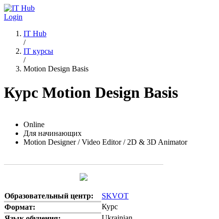
Перейти к основному содержанию
Login
IT Hub
/
IT курсы
/
Motion Design Basis
Курс Motion Design Basis
Online
Для начинающих
Motion Designer / Video Editor / 2D & 3D Animator
Образовательный центр:
SKVOT
Курс
Формат:
Ukrainian
Язык обучения: