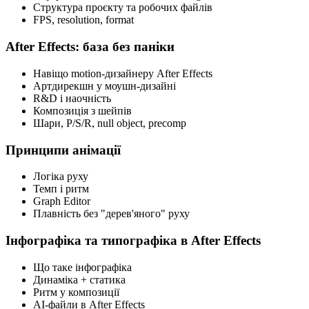
Структура проєкту та робочих файлів
FPS, resolution, format
After Effects: база без паніки
Навіщо motion-дизайнеру After Effects
Артдирекшн у моушн-дизайні
R&D і наочність
Композиція з шейпів
Шари, P/S/R, null object, precomp
Принципи анімації
Логіка руху
Темп і ритм
Graph Editor
Плавність без "дерев'яного" руху
Інфографіка та типографіка в After Effects
Що таке інфографіка
Динаміка + статика
Ритм у композиції
AI-файли в After Effects