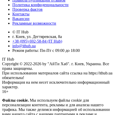
Правила публикации отзывов
Политика конфиденциальности
Проверка фактов
Контакты
Вакансии
Рекламные возможности
© IT Hub
г. Киев, ул. Дегтяревская, 8а
+38 (095) 692-58-84 (IT Hub)
info@ithub.ua
Режим работы: Пн-Пт с 09:00 до 18:00
IT Hub
Copyright © 2022-2026 by "АйТи Хаб". г. Киев, Украина. Все
права защищены.
При использовании материалов сайта ссылка на https://ithub.ua
обязательна!
Информация на нем несет исключительно информационный
характер.
16+
Файлы cookie.
Мы используем файлы cookie для
персонализации контента, рекламы и для анализа нашего
трафика. Мы также делимся информацией об использовании
вами нашего сайта с нашими партнерами в рекламе и