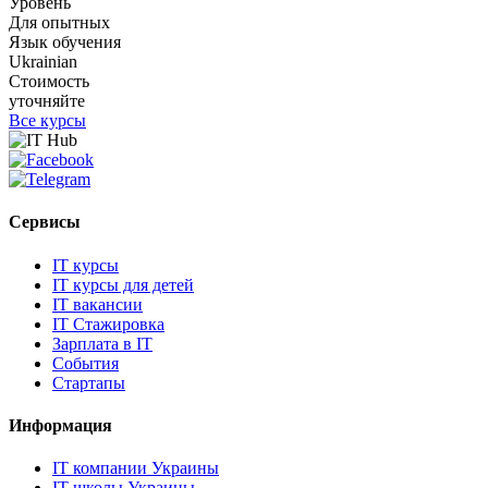
Уровень
Для опытных
Язык обучения
Ukrainian
Стоимость
уточняйте
Все курсы
Сервисы
IT курсы
IT курсы для детей
IT вакансии
IT Стажировка
Зарплата в IT
События
Стартапы
Информация
IT компании Украины
IT школы Украины