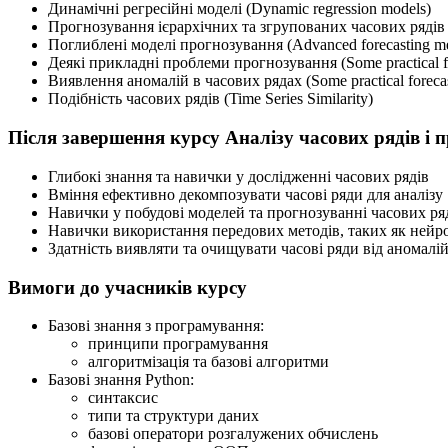
Динамічні регресійні моделі (Dynamic regression models)
Прогнозування ієрархічних та згрупованих часових рядів (Fo
Поглиблені моделі прогнозування (Advanced forecasting m
Деякі прикладні проблеми прогнозування (Some practical for
Виявлення аномалій в часових рядах (Some practical forecas
Подібність часових рядів (Time Series Similarity)
Після завершення курсу Аналізу часових рядів і
Глибокі знання та навички у дослідженні часових рядів
Вміння ефективно декомпозувати часові ряди для аналізу
Навички у побудові моделей та прогнозуванні часових ря
Навички використання передових методів, таких як нейром
Здатність виявляти та очищувати часові ряди від аномалі
Вимоги до учасників курсу
Базові знання з програмування:
принципи програмування
алгоритмізація та базові алгоритми
Базові знання Python:
синтаксис
типи та структури даних
базові оператори розгалужених обчислень