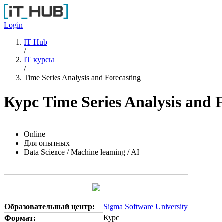
Перейти к основному содержанию
Login
IT Hub
/
IT курсы
/
Time Series Analysis and Forecasting
Курс Time Series Analysis and 
Online
Для опытных
Data Science / Machine learning / AI
Образовательный центр:
Sigma Software University
Курс
Формат: