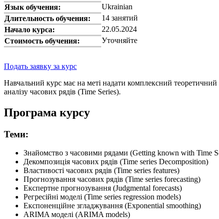
Ukrainian
Язык обучения:
14 занятий
Длительность обучения:
22.05.2024
Начало курса:
Уточняйте
Стоимость обучения:
Подать заявку за курс
Навчальний курс має на меті надати комплексний теоретичний б
аналізу часових рядів (Time Series).
Програма курсу
Теми:
Знайомство з часовими рядами (Getting known with Time Se
Декомпозиція часових рядів (Time series Decomposition)
Властивості часових рядів (Time series features)
Прогнозування часових рядів (Time series forecasting)
Експертне прогнозування (Judgmental forecasts)
Регресійні моделі (Time series regression models)
Експоненційне згладжування (Exponential smoothing)
ARIMA моделі (ARIMA models)