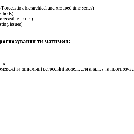
recasting hierarchical and grouped time series)
ethods)
ecasting issues)
ting issues)
 прогнозування ти матимеш:
дів
ережі та динамічні регресійні моделі, для аналізу та прогнозув
й