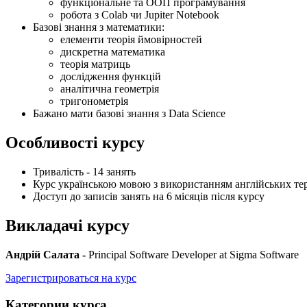
функціональне та ООП програмування
робота з Colab чи Jupiter Notebook
Базові знання з математики:
елементи теорія ймовірностей
дискретна математика
теорія матриць
дослідження функцій
аналітична геометрія
тригонометрія
Бажано мати базові знання з Data Science
Особливості курсу
Тривалість - 14 занять
Курс українською мовою з використанням англійських те
Доступ до записів занять на 6 місяців після курсу
Викладачі курсу
Андрій Салата -
Principal Software Developer at Sigma Software
Зарегистрироваться на курс
Категории курса