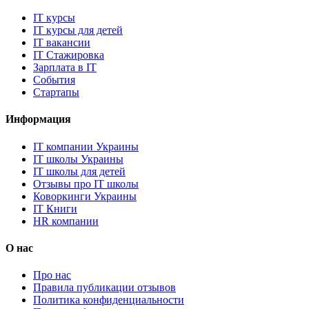
IT курсы
IT курсы для детей
IT вакансии
IT Стажировка
Зарплата в IT
События
Стартапы
Информация
IT компании Украины
IT школы Украины
IT школы для детей
Отзывы про IT школы
Коворкинги Украины
IT Книги
HR компании
О нас
Про нас
Правила публикации отзывов
Политика конфиденциальности