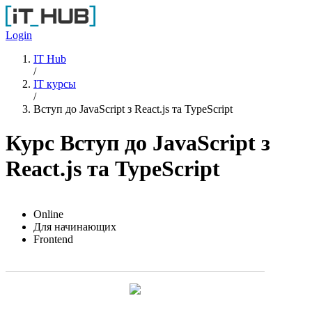
Перейти к основному содержанию
Login
IT Hub
/
IT курсы
/
Вступ до JavaScript з React.js та TypeScript
Курс Вступ до JavaScript з
React.js та TypeScript
Online
Для начинающих
Frontend