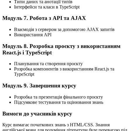
Типи даних та анотації типів
Інтерфейси та класи в TypeScript
Модуль 7. Робота з API та AJAX
Взаємодія з сервером за допомогою AJAX запитів
Використання API
Модуль 8. Розробка проєкту з використанням
React.js i TypeScript
Планування та створення проєкту
Розробка компонентів з використанням React.js та
TypeScript
Модуль 9. Завершення курсу
Розробка та презентація фінального проєкту
Підсумкове тестування та оцінювання знань
Вимоги до учасників курсу
Курс вимагає початкових знань з HTML/CSS. Знання
англійської мови для розуміння літератури буде перевагою під