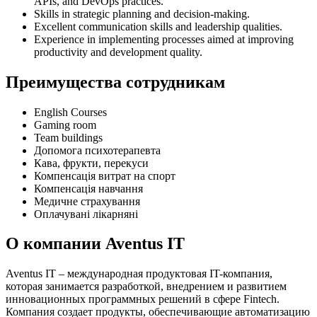
APIs, and DevOps practices.
Skills in strategic planning and decision-making.
Excellent communication skills and leadership qualities.
Experience in implementing processes aimed at improving
productivity and development quality.
Преимущества сотрудникам
English Courses
Gaming room
Team buildings
Допомога психотерапевта
Кава, фрукти, перекуси
Компенсація витрат на спорт
Компенсація навчання
Медичне страхування
Оплачувані лікарняні
О компании Aventus IT
Aventus IT – международная продуктовая IT-компания,
которая занимается разработкой, внедрением и развитием
инновационных программных решений в сфере Fintech.
Компания создает продукты, обеспечивающие автоматизацию