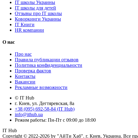
IT школы Украины
IT школы для детей
Отзывы про IT школы
Коворкинги Украины
IT Книги
HR компании
О нас
Про нас
Правила публикации отзывов
Политика конфиденциальности
Проверка фактов
Контакты
Вакансии
Рекламные возможности
© IT Hub
г. Киев, ул. Дегтяревская, 8а
+38 (095) 692-58-84 (IT Hub)
info@ithub.ua
Режим работы: Пн-Пт с 09:00 до 18:00
IT Hub
Copyright © 2022-2026 by "АйТи Хаб". г. Киев, Украина. Все п