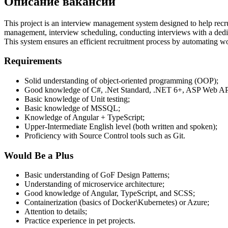
Описание вакансии
This project is an interview management system designed to help recrui
management, interview scheduling, conducting interviews with a dedica
This system ensures an efficient recruitment process by automating w
Requirements
Solid understanding of object-oriented programming (OOP);
Good knowledge of C#, .Net Standard, .NET 6+, ASP Web AP
Basic knowledge of Unit testing;
Basic knowledge of MSSQL;
Knowledge of Angular + TypeScript;
Upper-Intermediate English level (both written and spoken);
Proficiency with Source Control tools such as Git.
Would Be a Plus
Basic understanding of GoF Design Patterns;
Understanding of microservice architecture;
Good knowledge of Angular, TypeScript, and SCSS;
Containerization (basics of Docker\Kubernetes) or Azure;
Attention to details;
Practice experience in pet projects.