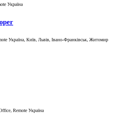
mote
Україна
loper
mote
Україна, Київ, Львів, Івано-Франківськ, Житомир
Office, Remote
Україна