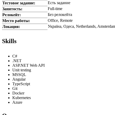
Есть задание
Тестовое задание:
Full-time
Занятость:
Без релокейта
Релокейт:
Office, Remote
Место работы:
Україна, Одеса, Netherlands, Amsterda
Локация:
Skills
C#
.NET
ASP.NET Web API
Unit testing
MSSQL
Angular
TypeScript
Git
Docker
Kubernetes
Azure