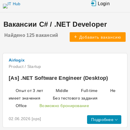
Перейти к
Login
основному
содержанию
Вакансии C# / .NET Developer
Найдено 125 вакансий
Добавить вакансию
Airlogix
Product / Startup
[As] .NET Software Engineer (Desktop)
Опыт от 3 лет
Middle
Full-time
Не
имеет значения
Без тестового задания
Office
Возможно бронирование
02.06.2026
[ops]
Подробнее
.NET MAUI
WPF
SOLID