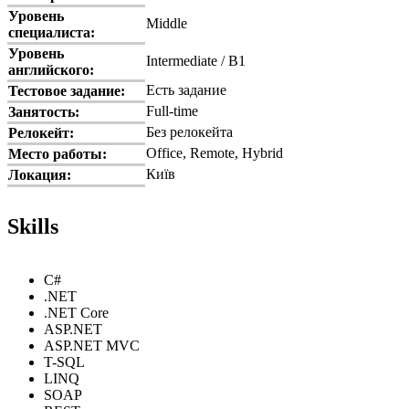
Уровень
Middle
специалиста:
Уровень
Intermediate / B1
английского:
Есть задание
Тестовое задание:
Full-time
Занятость:
Без релокейта
Релокейт:
Office, Remote, Hybrid
Место работы:
Київ
Локация:
Skills
C#
.NET
.NET Core
ASP.NET
ASP.NET MVC
T-SQL
LINQ
SOAP