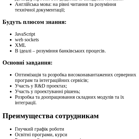
Англійська мова: на рівні читання та розуміння
технічної документації;
Будуть плюсом знання:
JavaScript
web sockets
XML
В ідеалі – розуміння банківських процесів.
Основні завдання:
Оптимізація та розробка високонавантажених серверних
програм та інтеграційних сервісів;
Участь у R&D проектах;
Участь у проектуванні рішень;
Розробка та доопрацювання складних модулів та їх
інтеграції.
Преимущества сотрудникам
Гнучкий графік роботи
Освітні програми, курси