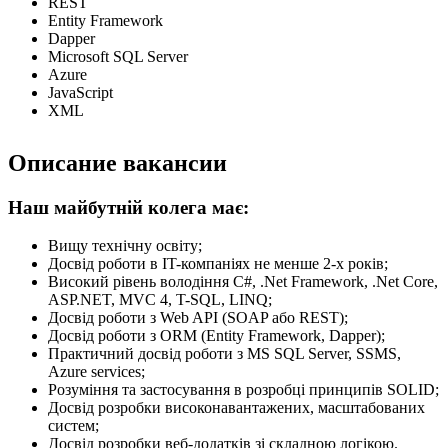
REST
Entity Framework
Dapper
Microsoft SQL Server
Azure
JavaScript
XML
Описание вакансии
Наш майбутній колега має:
Вищу технічну освіту;
Досвід роботи в IT-компаніях не менше 2-х років;
Високий рівень володіння C#, .Net Framework, .Net Core,
ASP.NET, MVC 4, T-SQL, LINQ;
Досвід роботи з Web API (SOAP або REST);
Досвід роботи з ORM (Entity Framework, Dapper);
Практичний досвід роботи з MS SQL Server, SSMS,
Azure services;
Розуміння та застосування в розробці принципів SOLID;
Досвід розробки високонавантажених, масштабованих
систем;
Досвід розробки веб-додатків зі складною логікою.