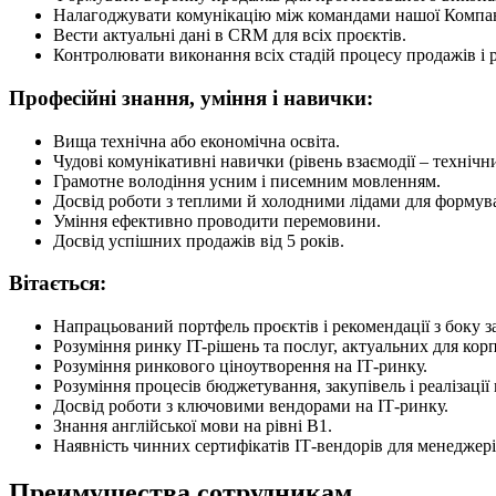
Налагоджувати комунікацію між командами нашої Компані
Вести актуальні дані в CRM для всіх проєктів.
Контролювати виконання всіх стадій процесу продажів і ре
Професійні знання, уміння і навички:
Вища технічна або економічна освіта.
Чудові комунікативні навички (рівень взаємодії – технічн
Грамотне володіння усним і писемним мовленням.
Досвід роботи з теплими й холодними лідами для формув
Уміння ефективно проводити перемовини.
Досвід успішних продажів від 5 років.
Вітається:
Напрацьований портфель проєктів і рекомендації з боку з
Розуміння ринку IT-рішень та послуг, актуальних для кор
Розуміння ринкового ціноутворення на ІТ-ринку.
Розуміння процесів бюджетування, закупівель і реалізації 
Досвід роботи з ключовими вендорами на ІТ-ринку.
Знання англійської мови на рівні В1.
Наявність чинних сертифікатів ІТ-вендорів для менеджері
Преимущества сотрудникам