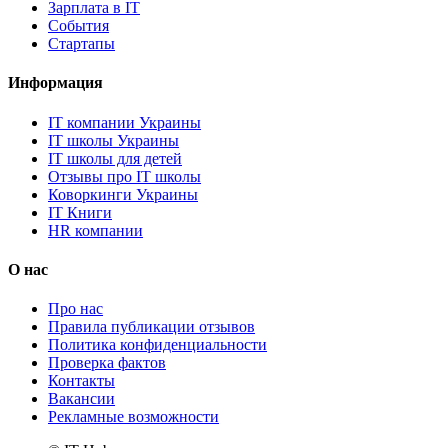
Зарплата в IT
События
Стартапы
Информация
IT компании Украины
IT школы Украины
IT школы для детей
Отзывы про IT школы
Коворкинги Украины
IT Книги
HR компании
О нас
Про нас
Правила публикации отзывов
Политика конфиденциальности
Проверка фактов
Контакты
Вакансии
Рекламные возможности