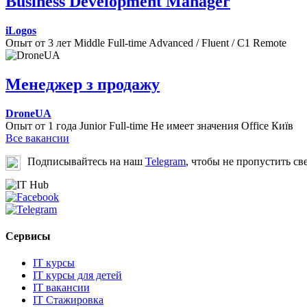
Business Development Manager
iLogos
Опыт от 3 лет
Middle
Full-time
Advanced / Fluent / C1
Remote
Менеджер з продажу
DroneUA
Опыт от 1 года
Junior
Full-time
Не имеет значения
Office
Київ
Все вакансии
Подписывайтесь на наш
Telegram
, чтобы не пропустить св
Сервисы
IT курсы
IT курсы для детей
IT вакансии
IT Стажировка