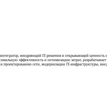
 интегратор, внедряющий IT-решения и открывающий ценность 
имальную эффективность и оптимизацию затрат, разрабатывает
у и проектированию сети, модернизации IT-инфраструктуры, вн