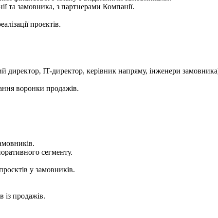
ї та замовника, з партнерами Компанії.
алізації проєктів.
ий директор, IT-директор, керівник напряму, інженери замовника
ання воронки продажів.
амовників.
поративного сегменту.
проєктів у замовників.
в із продажів.