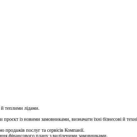
 й теплими лідами.
проєкт із новими замовниками, визначати їхні бізнесові й техні
 продажів послуг та сервісів Компанії.
ння фінансового плану з виділеними замовниками.