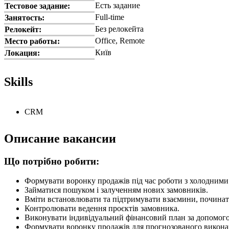
Есть задание
Тестовое задание:
Full-time
Занятость:
Без релокейта
Релокейт:
Office, Remote
Место работы:
Київ
Локация:
Skills
CRM
Описание вакансии
Що потрібно робити:
Формувати воронку продажів під час роботи з холодними
Займатися пошуком і залученням нових замовників.
Вміти встановлювати та підтримувати взаємини, починати 
Контролювати ведення проєктів замовника.
Виконувати індивідуальний фінансовий план за допомогою
Формувати воронку продажів для прогнозованого викона