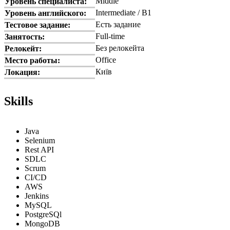
Middle
Уровень специалиста:
Intermediate / B1
Уровень английского:
Есть задание
Тестовое задание:
Full-time
Занятость:
Без релокейта
Релокейт:
Office
Место работы:
Київ
Локация:
Skills
Java
Selenium
Rest API
SDLC
Scrum
CI/CD
AWS
Jenkins
MySQL
PostgreSQl
MongoDB