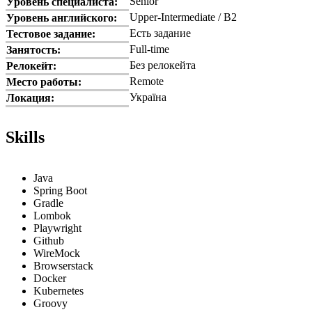
Senior
Уровень специалиста:
Upper-Intermediate / B2
Уровень английского:
Есть задание
Тестовое задание:
Full-time
Занятость:
Без релокейта
Релокейт:
Remote
Место работы:
Україна
Локация:
Skills
Java
Spring Boot
Gradle
Lombok
Playwright
Github
WireMock
Browserstack
Docker
Kubernetes
Groovy