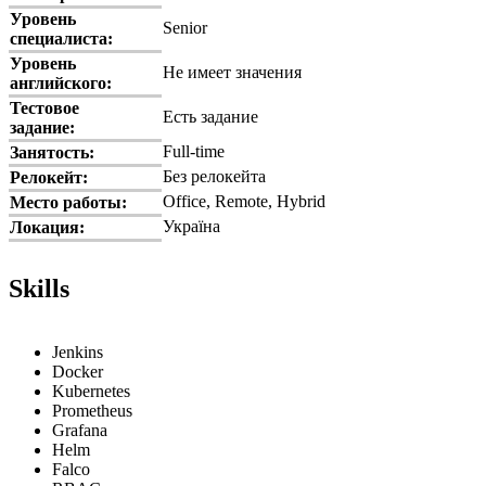
Уровень
Senior
специалиста:
Уровень
Не имеет значения
английского:
Тестовое
Есть задание
задание:
Full-time
Занятость:
Без релокейта
Релокейт:
Office, Remote, Hybrid
Место работы:
Україна
Локация:
Skills
Jenkins
Docker
Kubernetes
Prometheus
Grafana
Helm
Falco