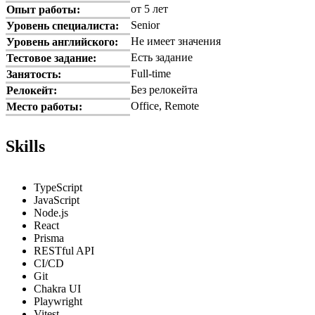
от 5 лет
Опыт работы:
Senior
Уровень специалиста:
Не имеет значения
Уровень английского:
Есть задание
Тестовое задание:
Full-time
Занятость:
Без релокейта
Релокейт:
Office, Remote
Место работы:
Skills
TypeScript
JavaScript
Node.js
React
Prisma
RESTful API
CI/CD
Git
Chakra UI
Playwright
Vitest