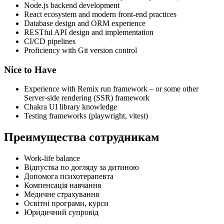
Node.js backend development
React ecosystem and modern front-end practices
Database design and ORM experience
RESTful API design and implementation
CI/CD pipelines
Proficiency with Git version control
Nice to Have
Experience with Remix run framework – or some other
Server-side rendering (SSR) framework
Chakra UI library knowledge
Testing frameworks (playwright, vitest)
Преимущества сотрудникам
Work-life balance
Відпустка по догляду за дитиною
Допомога психотерапевта
Компенсація навчання
Медичне страхування
Освітні програми, курси
Юридичний супровід