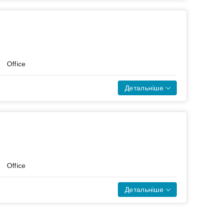
ible
rational platforms
solve their most complex business
ndards)
ngineer technology that redefines
ess stakeholders
Office
 of tomorrow.
Детальніше
ля наших безпілотних платформ.
 staff levels
Office
Детальніше