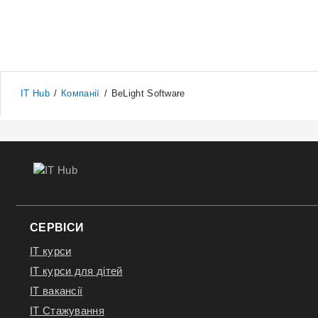
поліграф
Готові доєднатися до сильних? Надсилайте своє р
Відгукнутися
IT Hub
/
Компанії
/
BeLight Software
СЕРВІСИ
IT курси
IT курси для дітей
IT вакансії
IT Стажування