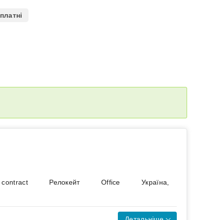
платні
 contract
Релокейт
Office
Україна,
Детальніше