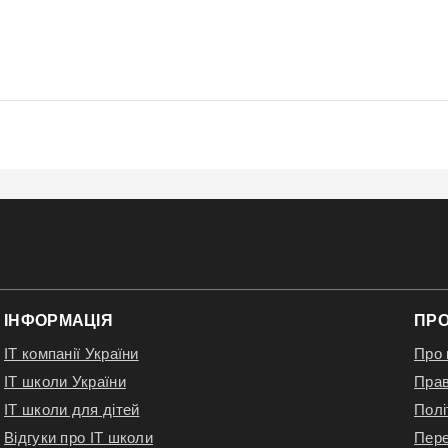
езюме на пошту: yuliia.h@wildhornets.com і ми звʼяжемось з в
ІНФОРМАЦІЯ
ПРО
IT компанії України
Про 
IT школи України
Прав
IT школи для дітей
Полі
Відгуки про IT школи
Пере