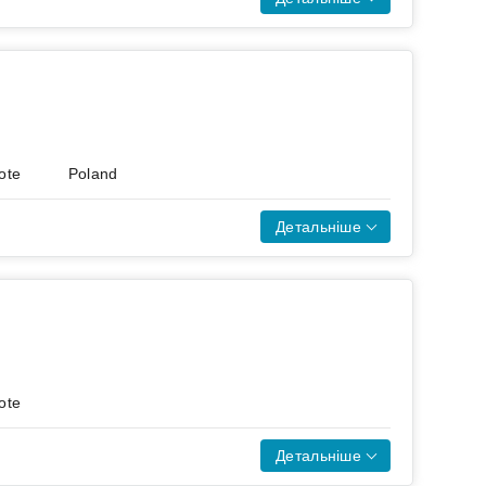
e 500.
нячних електростанцій і масивів
ін по всьому світу.
ote
Poland
Детальніше
solve their most complex business
ngineer technology that redefines
ote
w.
nance standards, and cloud-first
Детальніше
ytics, reporting, and AI-driven