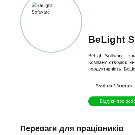
BeLight S
BeLight Software – к
Компанія створює інн
продуктивність. BeLig
Product / Startup
Відгуки про роб
Переваги для працівників