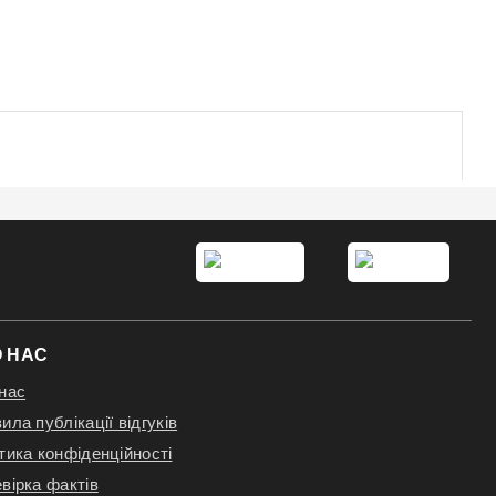
ами.
 НАС
нас
ила публікації відгуків
тика конфіденційності
вірка фактів