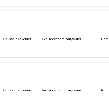
Hibernate
concurrency
veloper
для роботи у
Львові
.
ить до американської корпорації, що входить до списку Fortun
изації та віддаленого моніторингу роботи вітряних турбін, со
ечує ефективну роботу понад 60 тис. високопродуктивних турб
на та менеджерська співбесіди.
Не має значення
Без тестового завдання
Rem
ьвові, далі — 4 дні в офісі, 1 віддалено.
епередбачуваних ситуацій.
ur team full-time in Poland.
коду на Java
pports both multinational organizations and scaling startups to 
skilled developers, consultants, analysts and product owners, we e
Не має значення
Без тестового завдання
Rem
-functional development team engineering experiences of tomorro
 and lakehouse solutions aligned to ICC’s data architecture, gover
er secure, scalable, and high-quality data solutions that enable anal