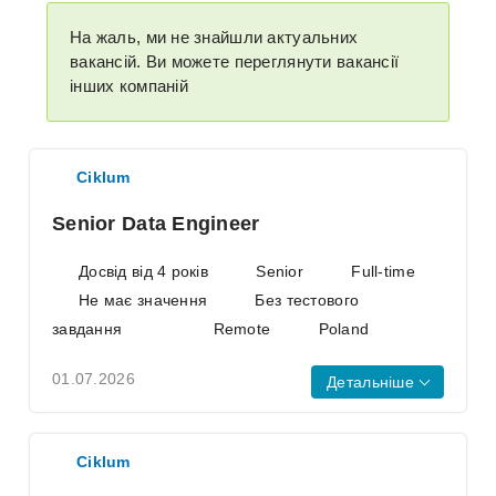
На жаль, ми не знайшли актуальних
вакансій. Ви можете переглянути вакансії
інших компаній
Ciklum
Senior Data Engineer
Досвід від 4 років
Senior
Full-time
Не має значення
Без тестового
завдання
Remote
Poland
01.07.2026
Детальніше
AWS
AWS CloudFormation
Ciklum is looking for a Senior Data
Ciklum
Engineer to join our team full-time