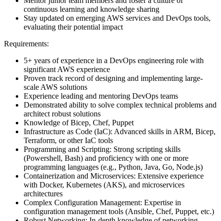
Mentor junior team members and foster a culture of
continuous learning and knowledge sharing
Stay updated on emerging AWS services and DevOps tools,
evaluating their potential impact
Requirements:
5+ years of experience in a DevOps engineering role with
significant AWS experience
Proven track record of designing and implementing large-
scale AWS solutions
Experience leading and mentoring DevOps teams
Demonstrated ability to solve complex technical problems and
architect robust solutions
Knowledge of Bicep, Chef, Puppet
Infrastructure as Code (IaC): Advanced skills in ARM, Bicep,
Terraform, or other IaC tools
Programming and Scripting: Strong scripting skills
(Powershell, Bash) and proficiency with one or more
programming languages (e.g., Python, Java, Go, Node.js)
Containerization and Microservices: Extensive experience
with Docker, Kubernetes (AKS), and microservices
architectures
Complex Configuration Management: Expertise in
configuration management tools (Ansible, Chef, Puppet, etc.)
Robust Networking: In-depth knowledge of networking