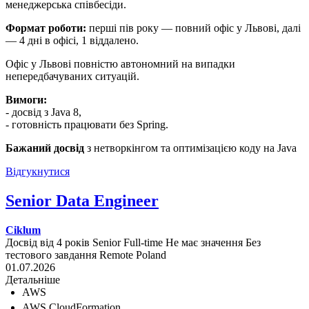
менеджерська співбесіди.
Формат роботи:
перші пів року — повний офіс у Львові, далі
— 4 дні в офісі, 1 віддалено.
Офіс у Львові повністю автономний на випадки
непередбачуваних ситуацій.
Вимоги:
- досвід з Java 8,
- готовність працювати без Spring.
Бажаний досвід
з нетворкінгом та оптимізацією коду на Java
Відгукнутися
Senior Data Engineer
Ciklum
Досвід від 4 років
Senior
Full-time
Не має значення
Без
тестового завдання
Remote
Poland
01.07.2026
Детальніше
AWS
AWS CloudFormation