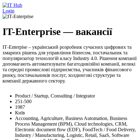
Перейти до основного вмісту
Login
IT-Enterprise — вакансії
IТ-Enterpise – український розробник сучасних цифрових та
хмарних рішень для управління бізнесом, постачальник та
популяризатор технологій класу Industry 4.0. Рішення компанії
допомагають автоматизувати багатодивізійні компанії, великі
та середні промислові підприємства, учасників фінансового
ринку, постачальників послуг, холдингові структури та
компанії державного сектору.
Product / Startup, Consulting / Integrator
251-500
1987
Київ
Accounting, Agriculture, Business Automation, Business
Process Management (BPM), Cloud technologies, CRM,
Electronic document flow (EDF), FoodTech / Food Delivery,
Industry / Manufacturing, Logistic, Retail, SaaS, Software