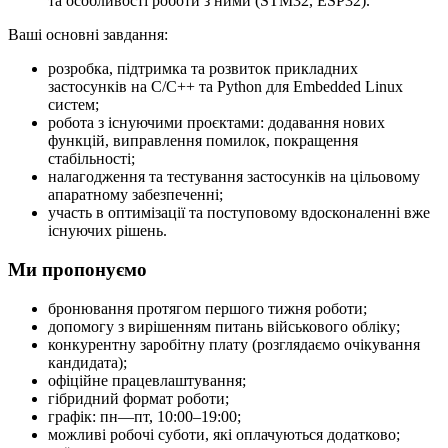
та особливості роботи з ними (STM32, ESP32).
Ваші основні завдання:
розробка, підтримка та розвиток прикладних
застосунків на C/C++ та Python для Embedded Linux
систем;
робота з існуючими проєктами: додавання нових
функцій, виправлення помилок, покращення
стабільності;
налагодження та тестування застосунків на цільовому
апаратному забезпеченні;
участь в оптимізації та поступовому вдосконаленні вже
існуючих рішень.
Ми пропонуємо
бронювання протягом першого тижня роботи;
допомогу з вирішенням питань військового обліку;
конкурентну заробітну плату (розглядаємо очікування
кандидата);
офіційне працевлаштування;
гібридний формат роботи;
графік: пн—пт, 10:00–19:00;
можливі робочі суботи, які оплачуються додатково;