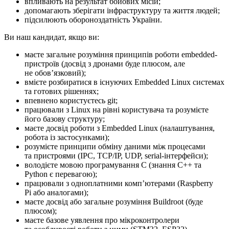
впливають на результат бойових місій;
допомагають зберігати інфраструктуру та життя людей;
підсилюють обороноздатність України.
Ви наш кандидат, якщо ви:
маєте загальне розуміння принципів роботи embedded-
пристроїв (досвід з дронами буде плюсом, але
не обовʼязковий);
вмієте розбиратися в існуючих Embedded Linux системах
та готових рішеннях;
впевнено користуєтесь git;
працювали з Linux на рівні користувача та розумієте
його базову структуру;
маєте досвід роботи з Embedded Linux (налаштування,
робота із застосунками);
розумієте принципи обміну даними між процесами
та пристроями (IPC, TCP/IP, UDP, serial-інтерфейси);
володієте мовою програмування C (знання C++ та
Python є перевагою);
працювали з одноплатними компʼютерами (Raspberry
Pi або аналогами);
маєте досвід або загальне розуміння Buildroot (буде
плюсом);
маєте базове уявлення про мікроконтролери