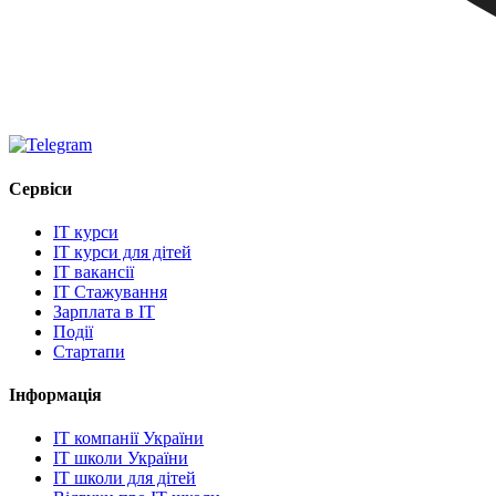
Сервіси
IT курси
IT курси для дітей
IT вакансії
IT Стажування
Зарплата в IT
Події
Стартапи
Інформація
IT компанії України
IT школи України
IT школи для дітей