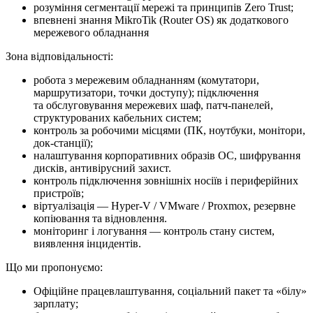
розуміння сегментації мережі та принципів Zero Trust;
впевнені знання MikroTik (Router OS) як додаткового
мережевого обладнання
Зона відповідальності:
робота з мережевим обладнанням (комутатори,
маршрутизатори, точки доступу); підключення
та обслуговування мережевих шаф, патч-панелей,
структурованих кабельних систем;
контроль за робочими місцями (ПК, ноутбуки, монітори,
док-станції);
налаштування корпоративних образів ОС, шифрування
дисків, антивірусний захист.
контроль підключення зовнішніх носіїв і периферійних
пристроїв;
віртуалізація — Hyper-V / VMware / Proxmox, резервне
копіювання та відновлення.
моніторинг і логування — контроль стану систем,
виявлення інцидентів.
Що ми про­по­ну­є­мо:
Офіційне працевлаштування, соціальний пакет та «білу»
зарплату;