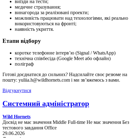
виїзди на тести;
медичне стразування;
винагорода за реалізовані проекти;
можливість працювати над технологіями, які реально
використовуються на фронті;
наявність укриття.
Етапи відбору
коротке телефонне інтерв’ю (Signal / WhatsApp)
технічна співбесіда (Google Meet або офлайн)
поліграф
Готові доєднатися до сильних? Надсилайте своє резюме на
пошту: yuliia.h@wildhornets.com і ми звʼяжемось з вами.
Відгукнутися
Системний адміністратор
Wild Hornets
Досвід не має значення
Middle
Full-time
Не має значення
Без
тестового завдання
Office
29.06.2026