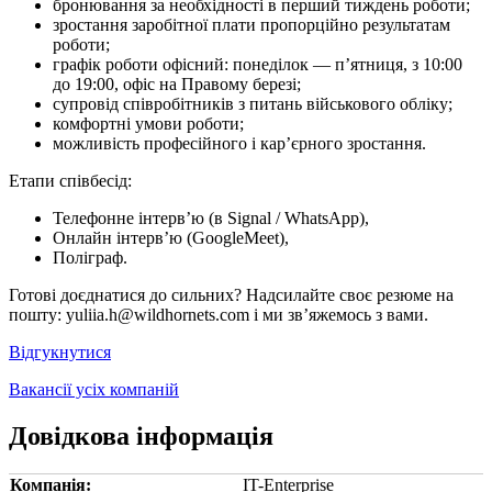
бронювання за необхідності в перший тиждень роботи;
зростання заробітної плати пропорційно результатам
роботи;
графік роботи офісний: понеділок — п’ятниця, з 10:00
до 19:00, офіс на Правому березі;
супровід співробітників з питань військового обліку;
комфортні умови роботи;
можливість професійного і кар’єрного зростання.
Етапи співбесід:
Телефонне інтерв’ю (в Signal / WhatsApp),
Онлайн інтерв’ю (GoogleMeet),
Поліграф.
Готові доєднатися до сильних? Надсилайте своє резюме на
пошту: yuliia.h@wildhornets.com і ми звʼяжемось з вами.
Відгукнутися
Вакансії усіх компаній
Довідкова інформація
Компанія:
IT-Enterprise