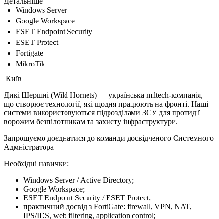
Детальніше
Windows Server
Google Workspace
ESET Endpoint Security
ESET Protect
Fortigate
MikroTik
Київ
Дикі Шершні (Wild Hornets) — українська miltech-компанія,
що створює технології, які щодня працюють на фронті. Наші
системи використовуються підрозділами ЗСУ для протидії
ворожим безпілотникам та захисту інфраструктури.
Запрошуємо доєднатися до команди досвідченого Системного
Адмністратора
Необхідні навички:
Windows Server / Active Directory;
Google Workspace;
ESET Endpoint Security / ESET Protect;
практичний досвід з FortiGate: firewall, VPN, NAT,
IPS/IDS, web filtering, application control;