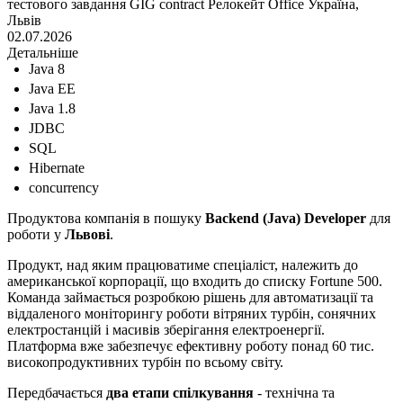
тестового завдання
GIG contract
Релокейт
Office
Україна,
Львів
02.07.2026
Детальніше
Java 8
Java EE
Java 1.8
JDBC
SQL
Hibernate
concurrency
Продуктова компанія в пошуку
Backend (Java) Developer
для
роботи у
Львові
.
Продукт, над яким працюватиме спеціаліст, належить до
американської корпорації, що входить до списку Fortune 500.
Команда займається розробкою рішень для автоматизації та
віддаленого моніторингу роботи вітряних турбін, сонячних
електростанцій і масивів зберігання електроенергії.
Платформа вже забезпечує ефективну роботу понад 60 тис.
високопродуктивних турбін по всьому світу.
Передбачається
два етапи спілкування
- технічна та