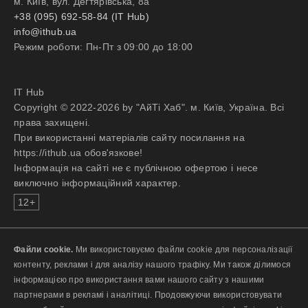
AWS (S3, Redshift, Glue,
м. Київ, вул. Дегтярівська, 8а
language courses, and
(Signal / WhatsApp)
DMS) and Azure (Data
+38 (095) 692-58-84 (IT Hub)
company-paid certifications
технічна співбесіда (Google
Factory, SSIS)
info@ithub.ua
Endless opportunities: Explore
Meet або офлайн)
Strong proficiency in SQL
Режим роботи: Пн-Пт з 09:00 до 18:00
diverse domains through
поліграф
and relational database
internal mobility, finding the
design
Готові доєднатися до сильних?
best fit to gain hands-on
Solid understanding of data
IT Hub
Надсилайте своє резюме на
experience with cutting-edge
warehousing, data lakes,
Copyright © 2022-2026 by "АйТі Хаб". м. Київ, Україна. Всі
пошту: yuliia.h@wildhornets.com і
technologies
and lakehouse architecture
права захищені.
ми звʼяжемось з вами.
Flexibility: Enjoy radical
Experience with structured,
При використанні матеріалів сайту посилання на
flexibility – work remotely or
semi-structured, and
https://ithub.ua обов'язкове!
from an office, your choice
unstructured data
Інформація на сайті не є публічною офертою і несе
Відгукнутися
Care: We’ve got you covered
processing
виключно інформаційний характер.
with company-paid medical
12+
insurance, mental health
support, and financial & legal
What’s in it for you?
consultations
Strong community: Work
Файли cookie.
Ми використовуємо файли cookie для персоналізації
alongside top professionals in a
About us:
контенту, реклами і для аналізу нашого трафіку. Ми також ділимося
friendly, open-door
At Ciklum, we are always exploring
інформацією про використання вами нашого сайту з нашими
environment
innovations, empowering each
партнерами в рекламі і аналітиці. Продовжуючи використовувати
Growth focus: Take on large-