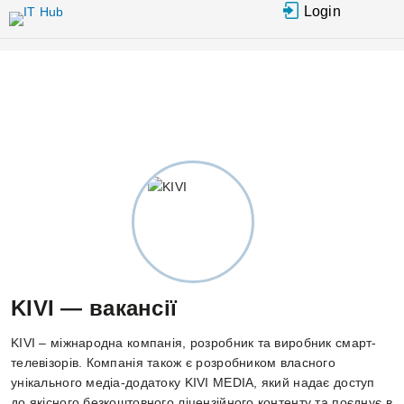
Перейти до основного вмісту
Login
KIVI — вакансії
KIVI – міжнародна компанія, розробник та виробник смарт-
телевізорів. Компанія також є розробником власного
унікального медіа-додатоку KIVI MEDIA, який надає доступ
до якісного безкоштовного ліцензійного контенту та поєднує в