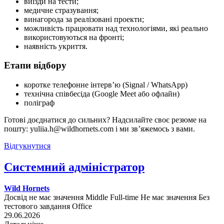
виїзди на тести;
медичне стразування;
винагорода за реалізовані проекти;
можливість працювати над технологіями, які реально
використовуються на фронті;
наявність укриття.
Етапи відбору
коротке телефонне інтерв’ю (Signal / WhatsApp)
технічна співбесіда (Google Meet або офлайн)
поліграф
Готові доєднатися до сильних? Надсилайте своє резюме на
пошту: yuliia.h@wildhornets.com і ми звʼяжемось з вами.
Відгукнутися
Системний адміністратор
Wild Hornets
Досвід не має значення
Middle
Full-time
Не має значення
Без
тестового завдання
Office
29.06.2026