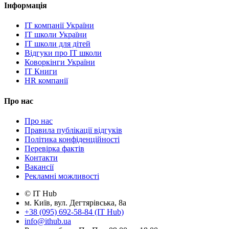
Інформація
IT компанії України
IT школи України
IT школи для дітей
Відгуки про IT школи
Коворкінги України
IT Книги
HR компанії
Про нас
Про нас
Правила публікації відгуків
Політика конфіденційності
Перевірка фактів
Контакти
Вакансії
Рекламні можливості
© IT Hub
м. Київ, вул. Дегтярівська, 8а
+38 (095) 692-58-84 (IT Hub)
info@ithub.ua