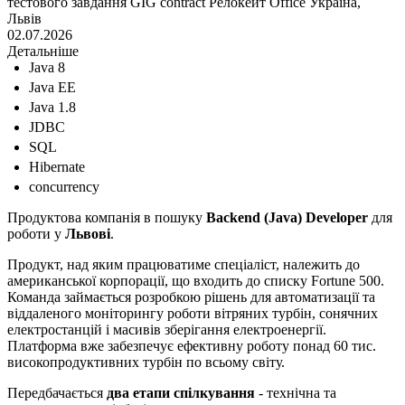
тестового завдання
GIG contract
Релокейт
Office
Україна,
Львів
02.07.2026
Детальніше
Java 8
Java EE
Java 1.8
JDBC
SQL
Hibernate
concurrency
Продуктова компанія в пошуку
Backend (Java) Developer
для
роботи у
Львові
.
Продукт, над яким працюватиме спеціаліст, належить до
американської корпорації, що входить до списку Fortune 500.
Команда займається розробкою рішень для автоматизації та
віддаленого моніторингу роботи вітряних турбін, сонячних
електростанцій і масивів зберігання електроенергії.
Платформа вже забезпечує ефективну роботу понад 60 тис.
високопродуктивних турбін по всьому світу.
Передбачається
два етапи спілкування
- технічна та