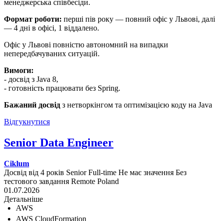
менеджерська співбесіди.
Формат роботи:
перші пів року — повний офіс у Львові, далі
— 4 дні в офісі, 1 віддалено.
Офіс у Львові повністю автономний на випадки
непередбачуваних ситуацій.
Вимоги:
- досвід з Java 8,
- готовність працювати без Spring.
Бажаний досвід
з нетворкінгом та оптимізацією коду на Java
Відгукнутися
Senior Data Engineer
Ciklum
Досвід від 4 років
Senior
Full-time
Не має значення
Без
тестового завдання
Remote
Poland
01.07.2026
Детальніше
AWS
AWS CloudFormation