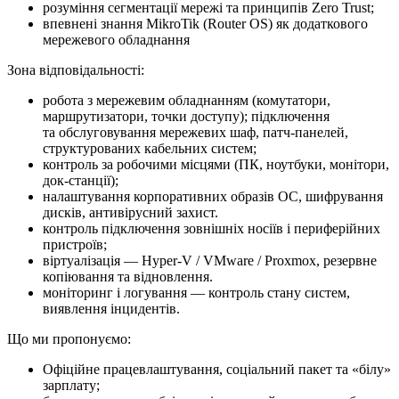
розуміння сегментації мережі та принципів Zero Trust;
впевнені знання MikroTik (Router OS) як додаткового
мережевого обладнання
Зона відповідальності:
робота з мережевим обладнанням (комутатори,
маршрутизатори, точки доступу); підключення
та обслуговування мережевих шаф, патч-панелей,
структурованих кабельних систем;
контроль за робочими місцями (ПК, ноутбуки, монітори,
док-станції);
налаштування корпоративних образів ОС, шифрування
дисків, антивірусний захист.
контроль підключення зовнішніх носіїв і периферійних
пристроїв;
віртуалізація — Hyper-V / VMware / Proxmox, резервне
копіювання та відновлення.
моніторинг і логування — контроль стану систем,
виявлення інцидентів.
Що ми про­по­ну­є­мо:
Офіційне працевлаштування, соціальний пакет та «білу»
зарплату;