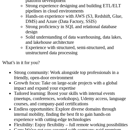
platform development
Strong experience designing and building ETL/ELT
pipelines in cloud environments
Hands-on experience with AWS (S3, Redshift, Glue,
DMS) and Azure (Data Factory, SSIS)
Strong proficiency in SQL and relational database
design
Solid understanding of data warehousing, data lakes,
and lakehouse architecture
Experience with structured, semi-structured, and
unstructured data processing
What’s in it for you?
Strong community: Work alongside top professionals in a
friendly, open-door environment
Growth focus: Take on large-scale projects with a global
impact and expand your expertise
Tailored learning: Boost your skills with internal events
(meetups, conferences, workshops), Udemy access, language
courses, and company-paid certifications
Endless opportunities: Explore diverse domains through
internal mobility, finding the best fit to gain hands-on
experience with cutting-edge technologies
Flexibility: Enjoy flexibility – full remote working possibilities
Care: We've got you covered with company-paid premium