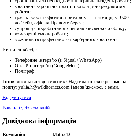
бронювання за необхідності в перший тиждень роботи;
зростання заробітної плати пропорційно результатам
роботи;
графік роботи офісний: понеділок — п’ятниця, з 10:00
до 19:00, офіс на Правому березі;
супровід співробітників з питань військового обліку;
комфортні умови роботи;
можливість професійного і кар’єрного зростання.
Етапи співбесід:
Телефонне інтерв’ю (в Signal / WhatsApp),
Онлайн інтерв’ю (GoogleMeet),
Поліграф.
Готові доєднатися до сильних? Надсилайте своє резюме на
пошту: yuliia.h@wildhornets.com і ми звʼяжемось з вами.
Відгукнутися
Вакансії усіх компаній
Довідкова інформація
Компанія:
Matrix42