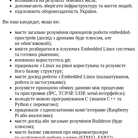
впливають на результат бойових місій;
допомагають зберігати інфраструктуру та життя людей;
підсилюють обороноздатність України.
Ви наш кандидат, якщо ви:
маєте загальне розуміння принципів роботи embedded-
пристроїв (досвід з дронами буде плюсом, але
не обовʼязковий);
вмієте розбиратися в існуючих Embedded Linux системах
та готових рішеннях;
впевнено користуєтесь git;
працювали з Linux на рівні користувача та розумієте
його базову структуру;
маєте досвід роботи з Embedded Linux (налаштування,
робота із застосунками);
розумієте принципи обміну даними між процесами
та пристроями (IPC, TCP/IP, UDP, serial-інтерфейси);
володієте мовою програмування C (знання C++ та
Python є перевагою);
працювали з одноплатними компʼютерами (Raspberry
Pi або аналогами);
маєте досвід або загальне розуміння Buildroot (буде
плюсом);
маєте базове уявлення про мікроконтролери
та особливості роботи з ними (STM32, ESP32).