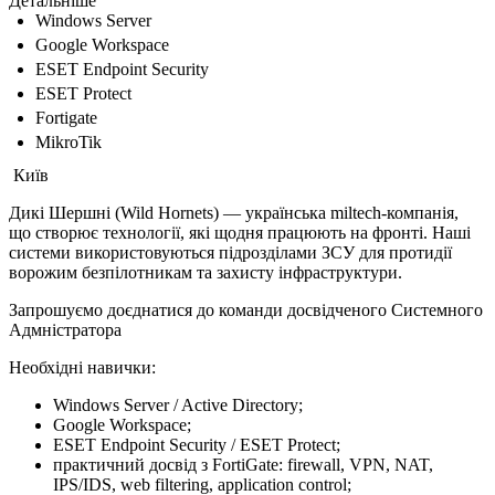
Детальніше
Windows Server
Google Workspace
ESET Endpoint Security
ESET Protect
Fortigate
MikroTik
Київ
Дикі Шершні (Wild Hornets) — українська miltech-компанія,
що створює технології, які щодня працюють на фронті. Наші
системи використовуються підрозділами ЗСУ для протидії
ворожим безпілотникам та захисту інфраструктури.
Запрошуємо доєднатися до команди досвідченого Системного
Адмністратора
Необхідні навички:
Windows Server / Active Directory;
Google Workspace;
ESET Endpoint Security / ESET Protect;
практичний досвід з FortiGate: firewall, VPN, NAT,
IPS/IDS, web filtering, application control;