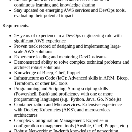
continuous learning and knowledge sharing
Stay updated on emerging AWS services and DevOps tools,
evaluating their potential impact
Requirements:
5+ years of experience in a DevOps engineering role with
significant AWS experience
Proven track record of designing and implementing large-
scale AWS solutions
Experience leading and mentoring DevOps teams
Demonstrated ability to solve complex technical problems and
architect robust solutions
Knowledge of Bicep, Chef, Puppet
Infrastructure as Code (IaC): Advanced skills in ARM, Bicep,
Terraform, or other IaC tools
Programming and Scripting: Strong scripting skills
(Powershell, Bash) and proficiency with one or more
programming languages (e.g., Python, Java, Go, Node.js)
Containerization and Microservices: Extensive experience
with Docker, Kubernetes (AKS), and microservices
architectures
Complex Configuration Management: Expertise in
configuration management tools (Ansible, Chef, Puppet, etc.)
Robust Networking: In-depth knowledge of networking