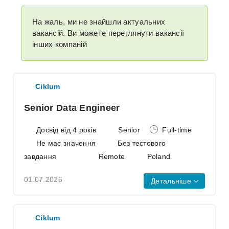
На жаль, ми не знайшли актуальних
вакансій. Ви можете переглянути вакансії
інших компаній
Ciklum
Senior Data Engineer
Досвід від 4 років
Senior
Full-time
Не має значення
Без тестового
завдання
Remote
Poland
01.07.2026
Детальніше
AWS
AWS CloudFormation
Ciklum is looking for a Senior Data
Ciklum
Engineer to join our team full-time