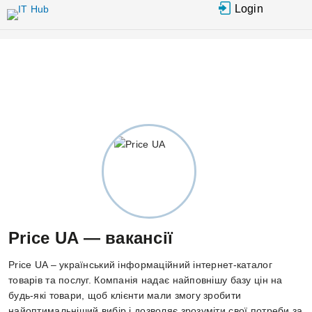
Перейти
Login
до
основного
вмісту
Price UA — вакансії
Price UA – український інформаційний інтернет-каталог
товарів та послуг. Компанія надає найповнішу базу цін на
будь-які товари, щоб клієнти мали змогу зробити
найоптимальніший вибір і дозволяє зрозуміти свої потреби за