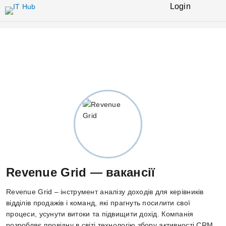
Перейти
Login
до
основного
вмісту
Revenue Grid — вакансії
Revenue Grid – інструмент аналізу доходів для керівників
відділів продажів і команд, які прагнуть посилити свої
процеси, усунути витоки та підвищити дохід. Компанія
розробляє провідну в світі технологію збору активності CRM