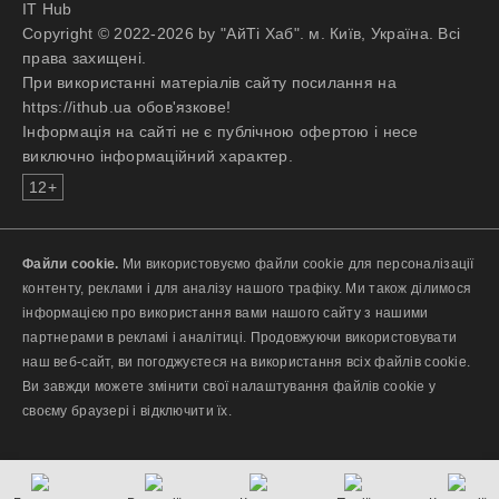
One Team culture that values
IT Hub
зростання.
(meetups, conferences,
collaboration and progress.
Copyright © 2022-2026 by "АйТі Хаб". м. Київ, Україна. Всі
workshops), Udemy access,
As one of Ukraine’s largest IT
права захищені.
Етапи співбесід:
language courses, and
companies and a top employer
При використанні матеріалів сайту посилання на
телефонне інтерв’ю (в Signal /
company-paid certifications
recognized by Forbes, we’ve spent
https://ithub.ua обов'язкове!
WhatsApp),
Endless opportunities: Explore
over 20 years delivering
Інформація на сайті не є публічною офертою і несе
офлайн інтерв’ю,
diverse domains through
meaningful tech solutions. We
виключно інформаційний характер.
поліграф.
internal mobility, finding the
proudly support diverse talent and
12+
best fit to gain hands-on
military veterans, recognizing their
Готові доєднатися до сильних?
experience with cutting-edge
unique skills and perspectives they
Надсилайте своє резюме на
technologies
bring to shaping the future.
пошту: hello@wildhornets.com і ми
Flexibility: Enjoy flexibility – full
Файли cookie.
Ми використовуємо файли cookie для персоналізації
Explore, empower, engineer with
звʼяжемось з вами.
remote working possibilities
контенту, реклами і для аналізу нашого трафіку. Ми також ділимося
Ciklum!
Care: We've got you covered
інформацією про використання вами нашого сайту з нашими
Interested already? We would love
with company-paid premium
партнерами в рекламі і аналітиці. Продовжуючи використовувати
to get to know you! Submit your
Відгукнутися
medical package through
наш веб-сайт, ви погоджуєтеся на використання всіх файлів cookie.
application. We can’t wait to see
Luxmed
Ви завжди можете змінити свої налаштування файлів cookie у
you at Ciklum.
Benefits: Access the MyBenefit
своєму браузері і відключити їх.
cafeteria platform, allowing you
to choose perks that best suit
Відгукнутися
your lifestyle and needs