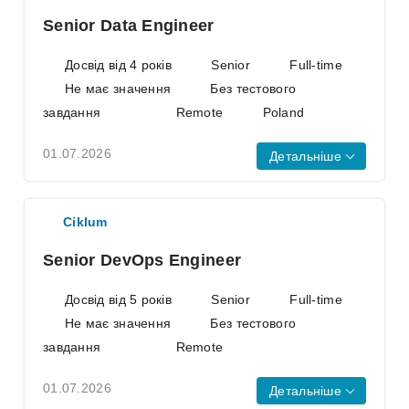
Senior Data Engineer
Досвід від 4 років
Senior
Full-time
Не має значення
Без тестового
завдання
Remote
Poland
01.07.2026
Детальніше
AWS
AWS CloudFormation
Ciklum is looking for a Senior Data
Ciklum
Engineer to join our team full-time
in Poland.
Senior DevOps Engineer
We are a custom product
engineering company that supports
Досвід від 5 років
Senior
Full-time
both multinational organizations
Не має значення
Без тестового
and scaling startups to solve their
завдання
Remote
most complex business challenges.
With a global team of over 4,000
01.07.2026
Детальніше
highly skilled developers,