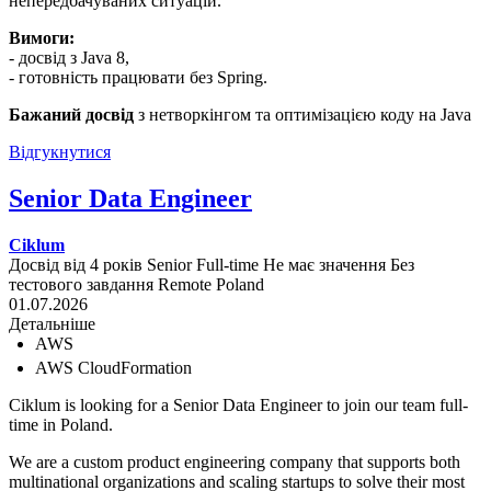
непередбачуваних ситуацій.
Вимоги:
- досвід з Java 8,
- готовність працювати без Spring.
Бажаний досвід
з нетворкінгом та оптимізацією коду на Java
Відгукнутися
Senior Data Engineer
Ciklum
Досвід від 4 років
Senior
Full-time
Не має значення
Без
тестового завдання
Remote
Poland
01.07.2026
Детальніше
AWS
AWS CloudFormation
Ciklum is looking for a Senior Data Engineer to join our team full-
time in Poland.
We are a custom product engineering company that supports both
multinational organizations and scaling startups to solve their most