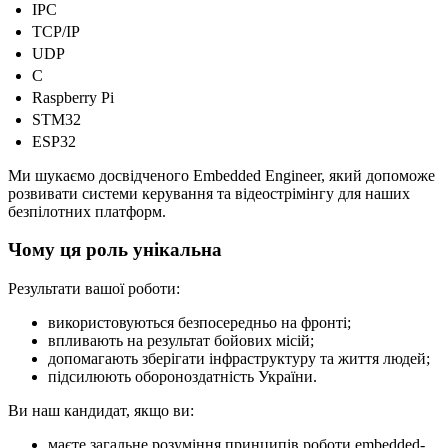
IPC
TCP/IP
UDP
C
Raspberry Pi
STM32
ESP32
Ми шукаємо досвідченого Embedded Engineer, який допоможе
розвивати системи керування та відеострімінгу для наших
безпілотних платформ.
Чому ця роль унікальна
Результати вашої роботи:
використовуються безпосередньо на фронті;
впливають на результат бойових місій;
допомагають зберігати інфраструктуру та життя людей;
підсилюють обороноздатність України.
Ви наш кандидат, якщо ви:
маєте загальне розуміння принципів роботи embedded-