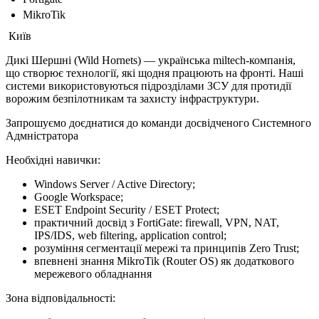
MikroTik
Київ
Дикі Шершні (Wild Hornets) — українська miltech-компанія,
що створює технології, які щодня працюють на фронті. Наші
системи використовуються підрозділами ЗСУ для протидії
ворожим безпілотникам та захисту інфраструктури.
Запрошуємо доєднатися до команди досвідченого Системного
Адмністратора
Необхідні навички:
Windows Server / Active Directory;
Google Workspace;
ESET Endpoint Security / ESET Protect;
практичний досвід з FortiGate: firewall, VPN, NAT,
IPS/IDS, web filtering, application control;
розуміння сегментації мережі та принципів Zero Trust;
впевнені знання MikroTik (Router OS) як додаткового
мережевого обладнання
Зона відповідальності: