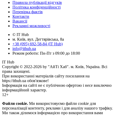
Правила публікації відгуків
Політика конфіденційності
Перевірка фактів
Контакти
Вакансії
Рекламні можливості
© IT Hub
м. Київ, вул. Дегтярівська, 8а
+38 (095) 692-58-84 (IT Hub)
info@ithub.ua
Режим роботи: Пн-Пт з 09:00 до 18:00
IT Hub
Copyright © 2022-2026 by "АйТі Хаб". м. Київ, Україна. Всі
права захищені.
При використанні матеріалів сайту посилання на
https://ithub.ua обов'язкове!
Інформація на сайті не є публічною офертою і несе виключно
інформаційний характер.
12+
Файли cookie.
Ми використовуємо файли cookie для
персоналізації контенту, реклами і для аналізу нашого трафіку.
Ми також ділимося інформацією про використання вами