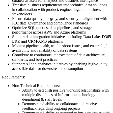
curated datasets for analytics and business intelligence
Translate business requirements into technical data solutions
in collaboration with product, engineering, and business
stakeholders
Ensure data quality, integrity, and security in alignment with
ICC data governance and compliance standards
Optimize SQL queries, data pipelines, and storage
performance across AWS and Azure platforms
Support data integration initiatives including Data Lake, D365
ERP, and CRM/AMS platforms
Monitor pipeline health, troubleshoot issues, and ensure high
availability and reliability of data systems
Contribute to continuous improvement of data architecture,
standards, and best practices
Support AI and analytics initiatives by enabling high-quality,
accessible data for downstream consumption
Requirements:
Non-Technical Requirements:
Ability to establish positive working relationships with
multiple disciplines of Information technology
department & staff levels
Demonstrated ability to collaborate and receive
feedback regarding ongoing projects
Demonstrated ability to respond to business issues with