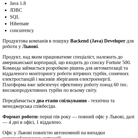
Java 1.8
JDBC
SQL
Hibernate
concurrency
Продуктова компанія в пошуку
Backend (Java) Developer
для
роботи у
Львові
.
Продукт, над яким працюватиме спеціаліст, належить до
американської корпорації, що входить до списку Fortune 500.
Команда займається розробкою рішень для автоматизації та
віддаленого моніторингу роботи вітряних турбін, сонячних
електростанцій і масивів зберігання електроенергії.
Платформа вже забезпечує ефективну роботу понад 60 тис.
високопродуктивних турбін по всьому світу.
Передбачається
два етапи спілкування
- технічна та
менеджерська співбесіди.
Формат роботи:
перші пів року — повний офіс у Львові, далі
— 4 дні в офісі, 1 віддалено.
Офіс у Львові повністю автономний на випадки