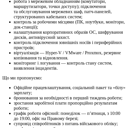
робота з мережевим обладнанням (комутатори,
маршрутизатори, точки доступу); підключення
та обслуговування мережевих шаф, патч-панелей,
структурованих кабельних систем;
контроль за робочими місцями (ПК, ноутбуки, монітори,
док-станції);
налаштування корпоративних образів ОС, шифрування
дисків, антивірусний захист.
контроль підключення зовнішніх носіїв і периферійних
пристроїв;
віртуалізація — Hyper-V / VMware / Proxmox, резервне
копіювання та відновлення.
моніторинг і логування — контроль стану систем,
виявлення інцидентів.
Що ми про­по­ну­є­мо:
Офіційне працевлаштування, соціальний пакет та «білу»
зарплату;
бронювання за необхідності в перший тиждень роботи;
зростання заробітної плати пропорційно результатам
роботи;
графік роботи офісний: понеділок — п’ятниця, з 10:00
до 19:00, офіс на Правому березі;
супровід співробітників з питань військового обліку;