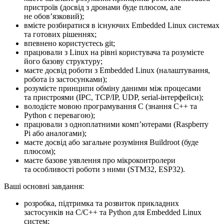
пристроїв (досвід з дронами буде плюсом, але
не обовʼязковий);
вмієте розбиратися в існуючих Embedded Linux системах
та готових рішеннях;
впевнено користуєтесь git;
працювали з Linux на рівні користувача та розумієте
його базову структуру;
маєте досвід роботи з Embedded Linux (налаштування,
робота із застосунками);
розумієте принципи обміну даними між процесами
та пристроями (IPC, TCP/IP, UDP, serial-інтерфейси);
володієте мовою програмування C (знання C++ та
Python є перевагою);
працювали з одноплатними компʼютерами (Raspberry
Pi або аналогами);
маєте досвід або загальне розуміння Buildroot (буде
плюсом);
маєте базове уявлення про мікроконтролери
та особливості роботи з ними (STM32, ESP32).
Ваші основні завдання:
розробка, підтримка та розвиток прикладних
застосунків на C/C++ та Python для Embedded Linux
систем;