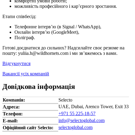
комфортні умови роботи;
можливість професійного і кар’єрного зростання.
Етапи співбесід:
Телефонне інтерв’ю (в Signal / WhatsApp),
Онлайн інтерв’ю (GoogleMeet),
Поліграф.
Готові доєднатися до сильних? Надсилайте своє резюме на
пошту: yuliia.h@wildhornets.com і ми звʼяжемось з вами.
Відгукнутися
Вакансії усіх компаній
Довідкова інформація
Компанія:
Selecto
UAE, Dubai, Arenco Tower, Exit 33
Адреса:
+971 55 225-18-57
Телефон:
info@selectoglobal.com
E-mail:
selectoglobal.com
Офіційний сайт Selecto: