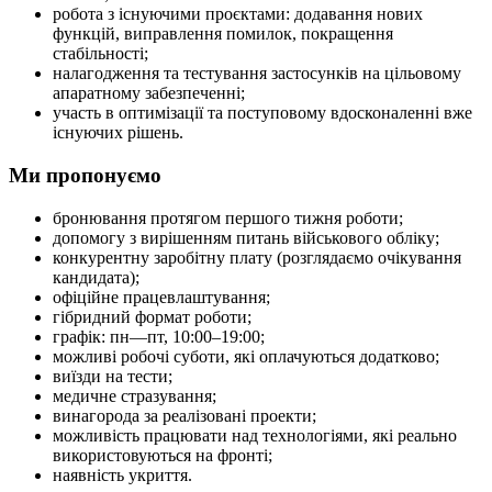
робота з існуючими проєктами: додавання нових
функцій, виправлення помилок, покращення
стабільності;
налагодження та тестування застосунків на цільовому
апаратному забезпеченні;
участь в оптимізації та поступовому вдосконаленні вже
існуючих рішень.
Ми пропонуємо
бронювання протягом першого тижня роботи;
допомогу з вирішенням питань військового обліку;
конкурентну заробітну плату (розглядаємо очікування
кандидата);
офіційне працевлаштування;
гібридний формат роботи;
графік: пн—пт, 10:00–19:00;
можливі робочі суботи, які оплачуються додатково;
виїзди на тести;
медичне стразування;
винагорода за реалізовані проекти;
можливість працювати над технологіями, які реально
використовуються на фронті;
наявність укриття.