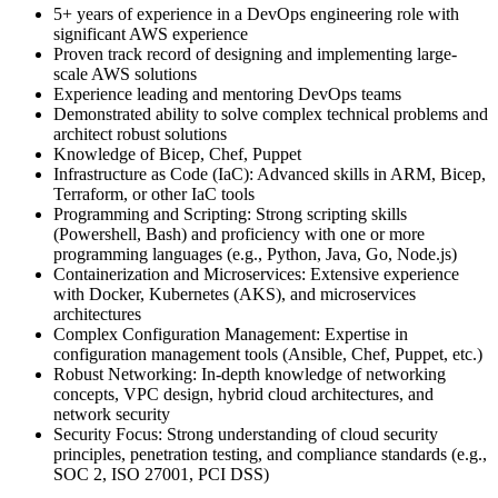
5+ years of experience in a DevOps engineering role with
significant AWS experience
Proven track record of designing and implementing large-
scale AWS solutions
Experience leading and mentoring DevOps teams
Demonstrated ability to solve complex technical problems and
architect robust solutions
Knowledge of Bicep, Chef, Puppet
Infrastructure as Code (IaC): Advanced skills in ARM, Bicep,
Terraform, or other IaC tools
Programming and Scripting: Strong scripting skills
(Powershell, Bash) and proficiency with one or more
programming languages (e.g., Python, Java, Go, Node.js)
Containerization and Microservices: Extensive experience
with Docker, Kubernetes (AKS), and microservices
architectures
Complex Configuration Management: Expertise in
configuration management tools (Ansible, Chef, Puppet, etc.)
Robust Networking: In-depth knowledge of networking
concepts, VPC design, hybrid cloud architectures, and
network security
Security Focus: Strong understanding of cloud security
principles, penetration testing, and compliance standards (e.g.,
SOC 2, ISO 27001, PCI DSS)