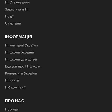
IT Стажування
Зарплата в IT
Події
Стартапи
ІНФОРМАЦІЯ
IT компанії України
IT школи України
IT школи для дітей
Відгуки про IT школи
Коворкінги України
IT Книги
HR компанії
ПРО НАС
Про нас