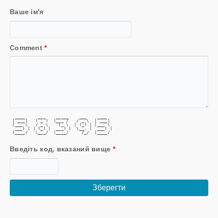
Ваше ім'я
Comment
*
  ____     ___    _____    ___    ____  
 | ___|   ( _ )  |___ /   / _ \  | ___| 
 |___ \   / _ \    |_ \  | (_) | |___ \ 
  ___) | | (_) |  ___) |  \__, |  ___) |
 |____/   \___/  |____/     /_/  |____/ 
Введіть код, вказаний вище
*