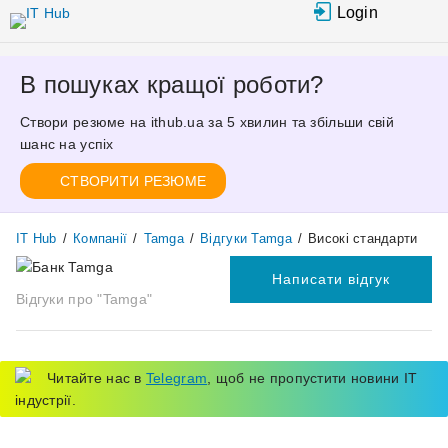
Перейти
Login
до
основного
вмісту
В пошуках кращої роботи?
Створи резюме на ithub.ua за 5 хвилин та збільши свій
шанс на успіх
СТВОРИТИ РЕЗЮМЕ
IT Hub
/
Компанії
/
Tamga
/
Відгуки Tamga
/
Високі стандарти
Написати відгук
Відгуки про "Tamga"
Читайте нас в
Telegram
, щоб не пропустити новини IT
індустрії.