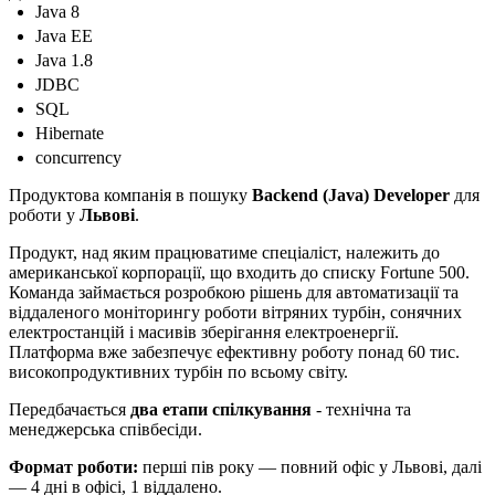
Java 8
Java EE
Java 1.8
JDBC
SQL
Hibernate
concurrency
Продуктова компанія в пошуку
Backend (Java) Developer
для
роботи у
Львові
.
Продукт, над яким працюватиме спеціаліст, належить до
американської корпорації, що входить до списку Fortune 500.
Команда займається розробкою рішень для автоматизації та
віддаленого моніторингу роботи вітряних турбін, сонячних
електростанцій і масивів зберігання електроенергії.
Платформа вже забезпечує ефективну роботу понад 60 тис.
високопродуктивних турбін по всьому світу.
Передбачається
два етапи спілкування
- технічна та
менеджерська співбесіди.
Формат роботи:
перші пів року — повний офіс у Львові, далі
— 4 дні в офісі, 1 віддалено.