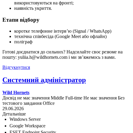
використовуються на фронті;
наявність укриття.
Етапи відбору
коротке телефонне інтерв’ю (Signal / WhatsApp)
технічна співбесіда (Google Meet або офлайн)
поліграф
Готові доєднатися до сильних? Надсилайте своє резюме на
пошту: yuliia.h@wildhornets.com і ми звʼяжемось з вами.
Відгукнутися
Системний адміністратор
Wild Hornets
Досвід не має значення
Middle
Full-time
Не має значення
Без
тестового завдання
Office
29.06.2026
Детальніше
Windows Server
Google Workspace
ESET Endpoint Security