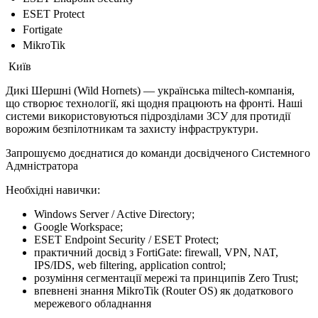
ESET Protect
Fortigate
MikroTik
Київ
Дикі Шершні (Wild Hornets) — українська miltech-компанія,
що створює технології, які щодня працюють на фронті. Наші
системи використовуються підрозділами ЗСУ для протидії
ворожим безпілотникам та захисту інфраструктури.
Запрошуємо доєднатися до команди досвідченого Системного
Адмністратора
Необхідні навички:
Windows Server / Active Directory;
Google Workspace;
ESET Endpoint Security / ESET Protect;
практичний досвід з FortiGate: firewall, VPN, NAT,
IPS/IDS, web filtering, application control;
розуміння сегментації мережі та принципів Zero Trust;
впевнені знання MikroTik (Router OS) як додаткового
мережевого обладнання