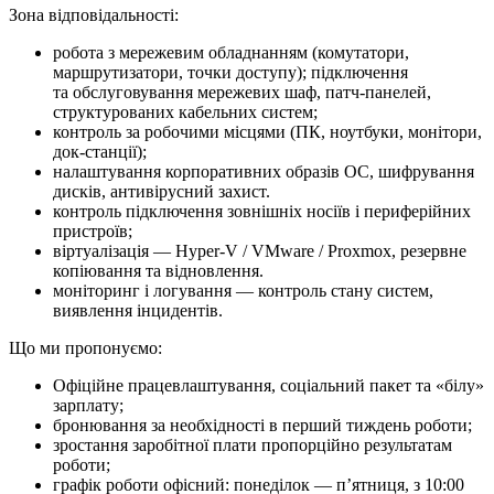
Зона відповідальності:
робота з мережевим обладнанням (комутатори,
маршрутизатори, точки доступу); підключення
та обслуговування мережевих шаф, патч-панелей,
структурованих кабельних систем;
контроль за робочими місцями (ПК, ноутбуки, монітори,
док-станції);
налаштування корпоративних образів ОС, шифрування
дисків, антивірусний захист.
контроль підключення зовнішніх носіїв і периферійних
пристроїв;
віртуалізація — Hyper-V / VMware / Proxmox, резервне
копіювання та відновлення.
моніторинг і логування — контроль стану систем,
виявлення інцидентів.
Що ми про­по­ну­є­мо:
Офіційне працевлаштування, соціальний пакет та «білу»
зарплату;
бронювання за необхідності в перший тиждень роботи;
зростання заробітної плати пропорційно результатам
роботи;
графік роботи офісний: понеділок — п’ятниця, з 10:00