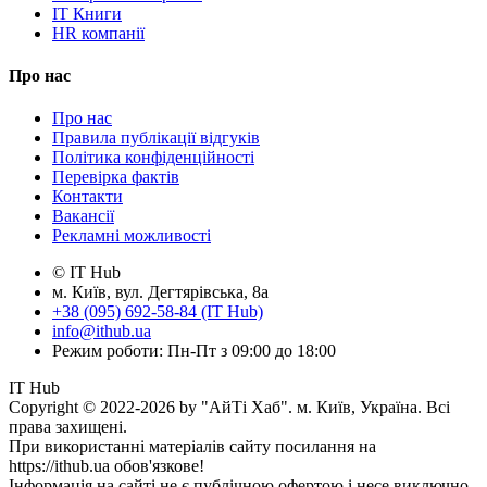
IT Книги
HR компанії
Про нас
Про нас
Правила публікації відгуків
Політика конфіденційності
Перевірка фактів
Контакти
Вакансії
Рекламні можливості
© IT Hub
м. Київ, вул. Дегтярівська, 8а
+38 (095) 692-58-84 (IT Hub)
info@ithub.ua
Режим роботи: Пн-Пт з 09:00 до 18:00
IT Hub
Copyright © 2022-2026 by "АйТі Хаб". м. Київ, Україна. Всі
права захищені.
При використанні матеріалів сайту посилання на
https://ithub.ua обов'язкове!
Інформація на сайті не є публічною офертою і несе виключно