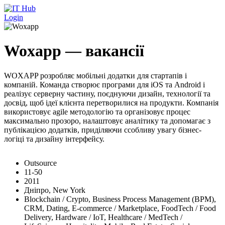
Перейти до основного вмісту
Login
Woxapp — вакансії
WOXAPP розробляє мобільні додатки для стартапів і
компаній. Команда створює програми для iOS та Android і
реалізує серверну частину, поєднуючи дизайн, технології та
досвід, щоб ідеї клієнта перетворилися на продукти. Компанія
використовує agile методологію та організовує процес
максимально прозоро, налаштовує аналітику та допомагає з
публікацією додатків, приділяючи ссобливу увагу бізнес-
логіці та дизайну інтерфейсу.
Outsource
11-50
2011
Дніпро, New York
Blockchain / Crypto, Business Process Management (BPM),
CRM, Dating, E-commerce / Marketplace, FoodTech / Food
Delivery, Hardware / IoT, Healthcare / MedTech /