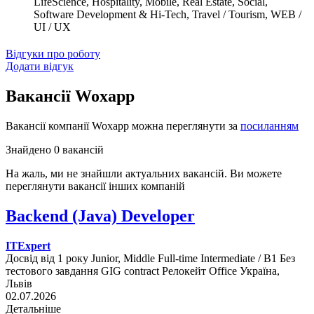
LifeScience, Hospitality, Mobile, Real Estate, Social,
Software Development & Hi-Tech, Travel / Tourism, WEB /
UI / UX
Відгуки про роботу
Додати відгук
Вакансії Woxapp
Вакансії компанії Woxapp можна переглянути за
посиланням
Знайдено 0 вакансій
На жаль, ми не знайшли актуальних вакансій. Ви можете
переглянути вакансії інших компаній
Backend (Java) Developer
ITExpert
Досвід від 1 року
Junior, Middle
Full-time
Intermediate / B1
Без
тестового завдання
GIG contract
Релокейт
Office
Україна,
Львів
02.07.2026
Детальніше