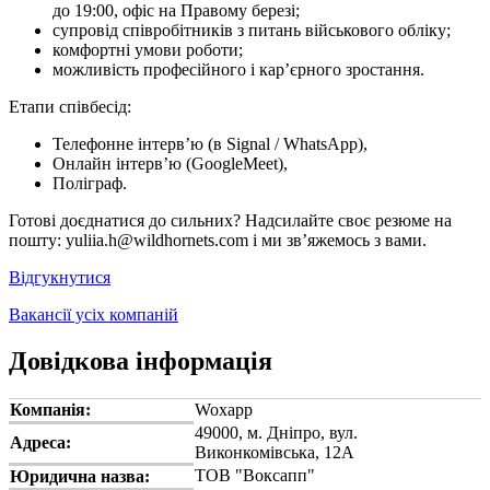
до 19:00, офіс на Правому березі;
супровід співробітників з питань військового обліку;
комфортні умови роботи;
можливість професійного і кар’єрного зростання.
Етапи співбесід:
Телефонне інтерв’ю (в Signal / WhatsApp),
Онлайн інтерв’ю (GoogleMeet),
Поліграф.
Готові доєднатися до сильних? Надсилайте своє резюме на
пошту: yuliia.h@wildhornets.com і ми звʼяжемось з вами.
Відгукнутися
Вакансії усіх компаній
Довідкова інформація
Компанія:
Woxapp
49000, м. Дніпро, вул.
Адреса:
Виконкомівська, 12А
ТОВ "Воксапп"
Юридична назва: