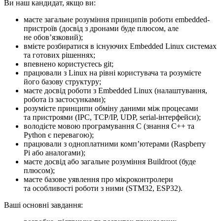
Ви наш кандидат, якщо ви:
маєте загальне розуміння принципів роботи embedded-
пристроїв (досвід з дронами буде плюсом, але
не обовʼязковий);
вмієте розбиратися в існуючих Embedded Linux системах
та готових рішеннях;
впевнено користуєтесь git;
працювали з Linux на рівні користувача та розумієте
його базову структуру;
маєте досвід роботи з Embedded Linux (налаштування,
робота із застосунками);
розумієте принципи обміну даними між процесами
та пристроями (IPC, TCP/IP, UDP, serial-інтерфейси);
володієте мовою програмування C (знання C++ та
Python є перевагою);
працювали з одноплатними компʼютерами (Raspberry
Pi або аналогами);
маєте досвід або загальне розуміння Buildroot (буде
плюсом);
маєте базове уявлення про мікроконтролери
та особливості роботи з ними (STM32, ESP32).
Ваші основні завдання: