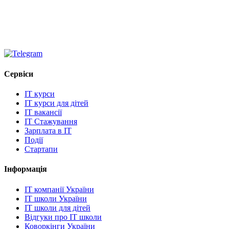
Сервіси
IT курси
IT курси для дітей
IT вакансії
IT Стажування
Зарплата в IT
Події
Стартапи
Інформація
IT компанії України
IT школи України
IT школи для дітей
Відгуки про IT школи
Коворкінги України