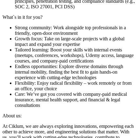
principles, penetration testing, and compliance standards (e.g.,
SOC 2, ISO 27001, PCI DSS)
What`s in it for you?
Strong community: Work alongside top professionals in a
friendly, open-door environment
Growth focus: Take on large-scale projects with a global
impact and expand your expertise
Tailored learning: Boost your skills with internal events
(meetups, conferences, workshops), Udemy access, language
courses, and company-paid certifications
Endless opportunities: Explore diverse domains through
internal mobility, finding the best fit to gain hands-on
experience with cutting-edge technologies
Flexibility: Enjoy radical flexibility – work remotely or from
an office, your choice
Care: We’ve got you covered with company-paid medical
insurance, mental health support, and financial & legal
consultations
About us:
At Ciklum, we are always exploring innovations, empowering each
other to achieve more, and engineering solutions that matter. With
us, you’ll work with cutting-edge technologies, contribute to