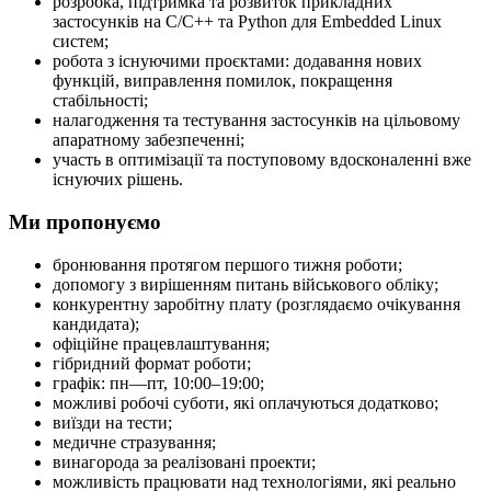
розробка, підтримка та розвиток прикладних
застосунків на C/C++ та Python для Embedded Linux
систем;
робота з існуючими проєктами: додавання нових
функцій, виправлення помилок, покращення
стабільності;
налагодження та тестування застосунків на цільовому
апаратному забезпеченні;
участь в оптимізації та поступовому вдосконаленні вже
існуючих рішень.
Ми пропонуємо
бронювання протягом першого тижня роботи;
допомогу з вирішенням питань військового обліку;
конкурентну заробітну плату (розглядаємо очікування
кандидата);
офіційне працевлаштування;
гібридний формат роботи;
графік: пн—пт, 10:00–19:00;
можливі робочі суботи, які оплачуються додатково;
виїзди на тести;
медичне стразування;
винагорода за реалізовані проекти;
можливість працювати над технологіями, які реально