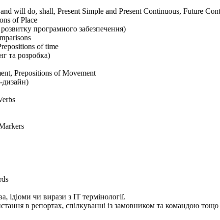
nd will do, shall, Present Simple and Present Continuous, Future Cont
ns of Place
л розвитку програмного забезпечення)
omparisons
epositions of time
нг та розробка)
nt, Prepositions of Movement
б-дизайн)
Verbs
Markers
rds
а, ідіоми чи вирази з IT термінології.
ористання в репортах, спілкуванні із замовником та командою тощо