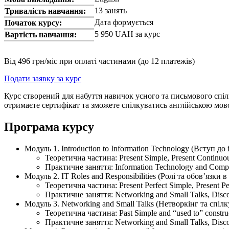
13 занять
Тривалість навчання:
Дата формується
Початок курсу:
5 950 UAH за курс
Вартість навчання:
Від 496 грн/міс при оплаті частинами (до 12 платежів)
Подати заявку за курс
Курс створений для набуття навичок усного та письмового спіл
отримаєте сертифікат та зможете спілкуватись англійською мо
Програма курсу
Модуль 1. Introduction to Information Technology (Вступ д
Теоретична частина: Present Simple, Present Continuou
Практичне заняття: Information Technology and Computi
Модуль 2. IT Roles and Responsibilities (Ролі та обов’язки в
Теоретична частина: Present Perfect Simple, Present Pe
Практичне заняття: Networking and Small Talks, Disc
Модуль 3. Networking and Small Talks (Нетворкінг та спіл
Теоретична частина: Past Simple and “used to” construct
Практичне заняття: Networking and Small Talks, Disc