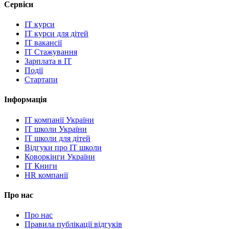
Сервіси
IT курси
IT курси для дітей
IT вакансії
IT Стажування
Зарплата в IT
Події
Стартапи
Інформація
IT компанії України
IT школи України
IT школи для дітей
Відгуки про IT школи
Коворкінги України
IT Книги
HR компанії
Про нас
Про нас
Правила публікації відгуків