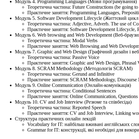
Модуль 4. Programming Languages (Мови програмування)
Теоретична частина: Future Constructions (be going to a
Практичне заняття: Programming Languages, Prepositio
Модуль 5. Software Development Lifecycle (Життєвий цик
Теоретична частина: Adjective, Adverb. The use of C
Практичне заняття: Software Development Lifecycle, Pr
Модуль 6. Web browsing and Web Development (Веб-браузи
Теоретична частина: Modal Verbs
Практичне заняття: Web Browsing and Web Developme
Модуль 7. Graphic and Web Design (Графічний дизайн і ве
Теоретична частина: Passive Voice
Практичне заняття: Graphic and Web Design, Phrasal 
Модуль 8. SCRAM Methodology (Методологія SCRAM)
Теоретична частина: Gerund and Infinitive
Практичне заняття: SCRAM Methodology, Discourse 
Модуль 9. Online Communication (Онлайн-комунікація)
Теоретична частина: Conditional Sentences
Практичне заняття: Online Communication, Questions
Модуль 10. CV and Job Interview (Резюме та співбесіда)
Теоретична частина: Reported Speech
Практичне заняття: CV and Job Interview, Linking wo
Структура практичних онлайн лекцій
Vocabulary for IT: найбільш вживані англійських слов
Grammar for IT: конструкції, які необхідні для вик