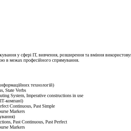
кування у сфері ІТ, вивчення, розширення та вміння використов
вою в межах професійного спрямування.
о інформаційних технологій)
s, State Verbs
ng System, Imperative constructions in use
 ІТ-компанї)
rfect Continuous, Past Simple
ourse Markers
кування)
ions, Past Continuous, Past Perfect
ourse Markers