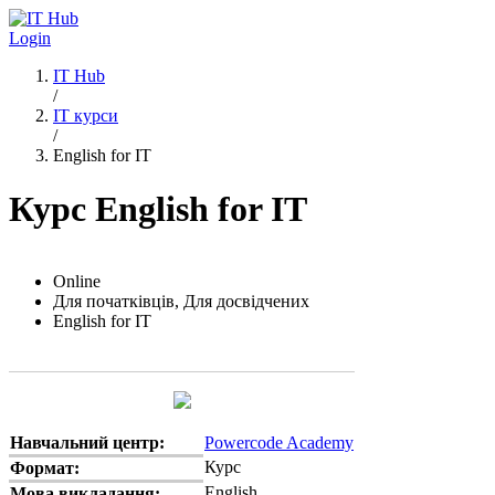
Перейти до основного вмісту
Login
IT Hub
/
IT курси
/
English for IT
Курс English for IT
Online
Для початківців, Для досвідчених
English for IT
Навчальний центр:
Powercode Academy
Курс
Формат:
English
Мова викладання: