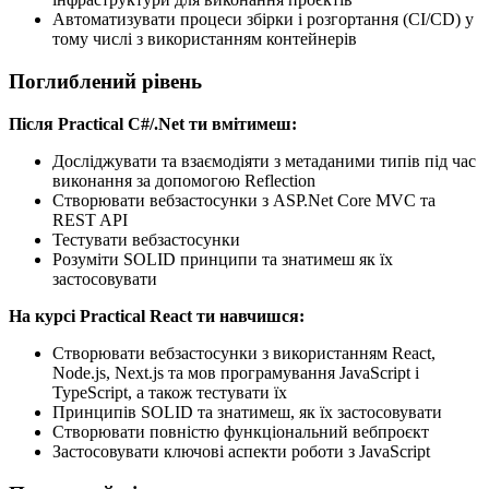
Автоматизувати процеси збірки і розгортання (CI/CD) у
тому числі з використанням контейнерів
Поглиблений рівень
Після Practical C#/.Net ти вмітимеш:
Досліджувати та взаємодіяти з метаданими типів під час
виконання за допомогою Reflection
Створювати вебзастосунки з ASP.Net Core MVC та
REST API
Тестувати вебзастосунки
Розуміти SOLID принципи та знатимеш як їх
застосовувати
На курсі Practical React ти навчишся:
Створювати вебзастосунки з використанням React,
Node.js, Next.js та мов програмування JavaScript і
TypeScript, а також тестувати їх
Принципів SOLID та знатимеш, як їх застосовувати
Створювати повністю функціональний вебпроєкт
Застосовувати ключові аспекти роботи з JavaScript