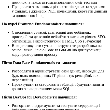
помилок, а також автоматизованими юніт-тестами
Працювати зі змінними різних типів даних та з даними
у файлах, з дженерік .NET колекціями, керувати даними
за допомогою Linq
На курсі Frontend Fundamentals ти навчишся:
Створювати сучасні, адаптовані для мобільних
пристроїв та десктопів вебсайти з високим рівнем SEO-
оптимізації, використовуючи HTML, CSS і JavaScript
Використовувати сучасні інструменти розробника на
основі Visual Studio Code та Git/GitHub для публікації
коду і розгортання проєкту
Після Data Base Fundamentals ти зможеш:
Розробляти й адмініструвати бази даних, необхідні для
будь-яких повноцінних IT-рішень (як реляційні, так і
нереляційні)
Проєктувати та створювати таблиці, і будувати запити
до них з використанням мови SQL
Після DevOps for Developers ти навчишся:
Розгортати, підтримувати та тестувати середовища і
інфраструктури для виконання проєктів