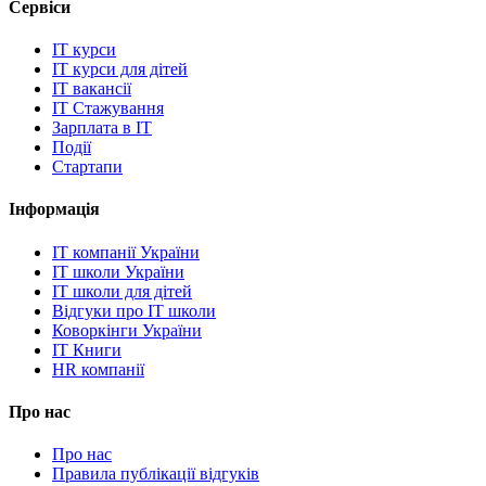
Сервіси
IT курси
IT курси для дітей
IT вакансії
IT Стажування
Зарплата в IT
Події
Стартапи
Інформація
IT компанії України
IT школи України
IT школи для дітей
Відгуки про IT школи
Коворкінги України
IT Книги
HR компанії
Про нас
Про нас
Правила публікації відгуків