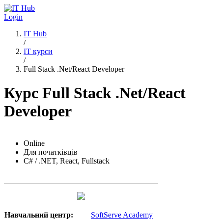
Перейти до основного вмісту
Login
IT Hub
/
IT курси
/
Full Stack .Net/React Developer
Курс Full Stack .Net/React
Developer
Online
Для початківців
C# / .NET, React, Fullstack
Навчальний центр:
SoftServe Academy