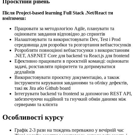
Проєктний рівень
Після Project-based learning Full Stack .Net/React ти
вмітимеш:
Працювати за методологією Agile, планувати та
оцінювати завдання відповідно до спринтів
Налаштовувати та використовувати Dev, Test і Prod
середовища для розробки та розгортання вебзастосунків
Розробляти повноцінні вебзастосунки з використанням
.NET, ASP.NET Core для backend та React.js для frontend
Ефективно працювати в проєктній команді: оцінювати
задачі, розставляти пріоритети та дотримуватися
дедлайнів
Використовувати проєктну документацію, а також
інструменти керування завданнями та обліку дефектів,
такі як Jira або Github board
Інтегрувати backend та frontend за допомогою REST API,
забезпечуючи надійний та гнучкий обмін даними між
серверами та клієнта
Особливості курсу
Графік 2-3 рази на тиждень переважно у вечірній час