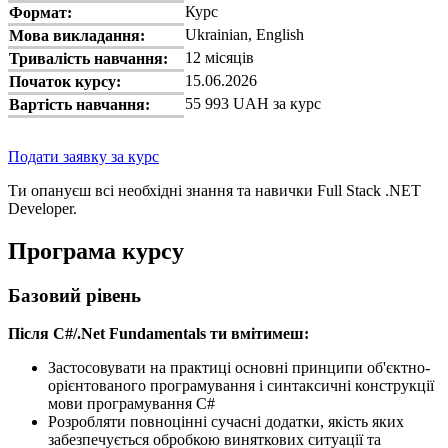
Курс
Формат:
Ukrainian, English
Мова викладання:
12 місяців
Тривалість навчання:
15.06.2026
Початок курсу:
55 993 UAH за курс
Вартість навчання:
Подати заявку за курс
Ти опануєш всі необхідні знання та навички Full Stack .NET
Developer.
Програма курсу
Базовий рівень
Після C#/.Net Fundamentals ти вмітимеш:
Застосовувати на практиці основні принципи об'єктно-
орієнтованого програмування і синтаксичні конструкції
мови програмування C#
Розробляти повноцінні сучасні додатки, якість яких
забезпечується обробкою виняткових ситуації та