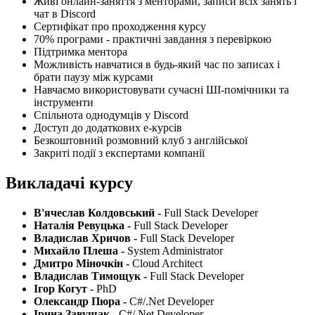
Живі онлайн-заняття з менторами, записи всіх занять і
чат в Discord
Сертифікат про проходження курсу
70% програми - практичні завдання з перевіркою
Підтримка ментора
Можливість навчатися в будь-який час по записах і
брати паузу між курсами
Навчаємо використовувати сучасні ШІ-помічники та
інструменти
Спільнота однодумців у Discord
Доступ до додаткових e-курсів
Безкоштовний розмовний клуб з англійської
Закриті події з експертами компанії
Викладачі курсу
В'ячеслав Колдовський -
Full Stack Developer
Наталія Ревуцька -
Full Stack Developer
Владислав Хричов -
Full Stack Developer
Михайло Плеша -
System Administrator
Дмитро Міночкін -
Cloud Architect
Владислав Тимощук -
Full Stack Developer
Ігор Когут -
PhD
Олександр Пюра -
C#/.Net Developer
Ірина Завущак -
C#/.Net Developer