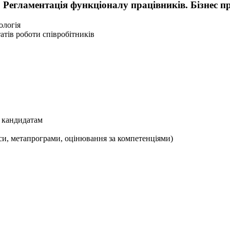
 Регламентація функціоналу працівників. Бізнес п
ологія
атів роботи співробітників
ї кандидатам
си, метапрограми, оцінювання за компетенціями)