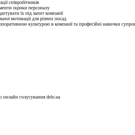
ації співробітників
ументи оцінки персоналу
птувати їх під запит компанії
ьної мотивації для різних посад
поративною культурою в компанії та професійні навички супров
 онлайн голусування delo.ua