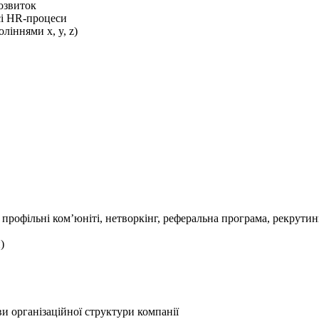
озвиток
сі HR-процеси
ліннями x, y, z)
профільні ком’юніті, нетворкінг, реферальна програма, рекрутинг
)
 організаційної структури компанії