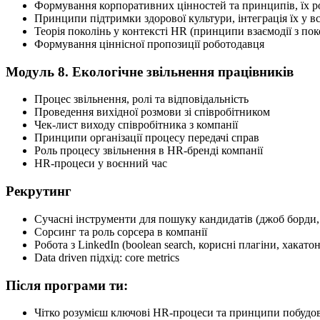
Формування корпоративних цінностей та принципів, їх р
Принципи підтримки здорової культури, інтеграція їх у в
Теорія поколінь у контексті HR (принципи взаємодії з поко
Формування ціннісної пропозиції роботодавця
Модуль 8. Екологічне звільнення працівників
Процес звільнення, ролі та відповідальність
Проведення вихідної розмови зі співробітником
Чек-лист виходу співробітника з компанії
Принципи організації процесу передачі справ
Роль процесу звільнення в HR-бренді компанії
HR-процеси у воєнний час
Рекрутинг
Сучасні інструменти для пошуку кандидатів (джоб борди, 
Сорсинг та роль сорсера в компанії
Робота з LinkedIn (boolean search, корисні плагіни, хакатон
Data driven підхід: сore metrics
Після програми ти:
Чітко розумієш ключові HR-процеси та принципи побудови