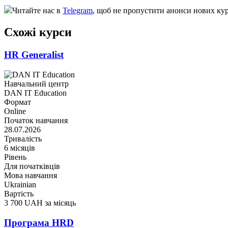
Читайте нас в
Telegram
, щоб не пропустити анонси нових кур
Схожі курси
HR Generalist
Навчальний центр
DAN IT Education
Формат
Online
Початок навчання
28.07.2026
Тривалість
6 місяців
Рівень
Для початківців
Мова навчання
Ukrainian
Вартість
3 700 UAH за місяць
Програма HRD