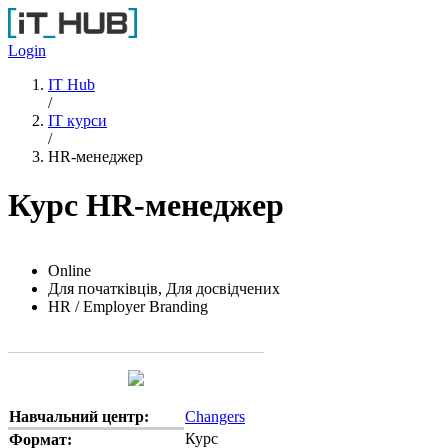
Перейти до основного вмісту
Login
IT Hub
/
IT курси
/
HR-менеджер
Курс HR-менеджер
Online
Для початківців, Для досвідчених
HR / Employer Branding
Навчальний центр:
Changers
Курс
Формат: