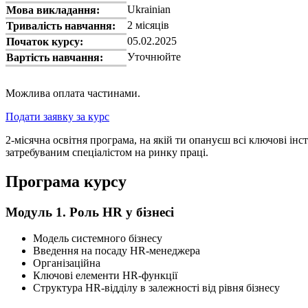
Ukrainian
Мова викладання:
2 місяців
Тривалість навчання:
05.02.2025
Початок курсу:
Уточнюйте
Вартість навчання:
Можлива оплата частинами.
Подати заявку за курс
2-місячна освітня програма, на якій ти опануєш всі ключові і
затребуваним спеціалістом на ринку праці.
Програма курсу
Модуль 1. Роль HR у бізнесі
Модель системного бізнесу
Введення на посаду HR-менеджера
Організаційна
Ключові елементи HR-функції
Структура HR-відділу в залежності від рівня бізнесу