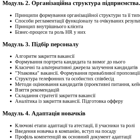
Модуль 2. Організаційна структура підприємства.
Принципи формування організаційної структури та її тип
Способи регламентації функціоналу та очікуваних результ
Принцип внутрішнього клієнта
Бізнес-процеси та роль HR у них
Модуль 3. Підбір персоналу
Алгоритм закриття вакансії
Формування портрета кандидата та вимог до нього
Класичні та альтернативні джерела залучення кандидатів
"Упаковка" вакансії. Формування привабливої пропозиці
Структура телефонних та особистих співбесід
Методи оцінювання кандидатів (проективні питання, кей
Взяття рекомендацій
Складання стратегії закриття вакансії
Аналітика із закриття вакансії. Підготовка офферу
Модуль 4. Адаптація новачків
Ключові етапи адаптації та атестації, її учасники та ролі
Введення новачка в компанію, вступ на посаду
Профіль компетенцій як основний документ адаптації