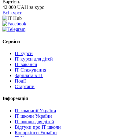
Вартість
42 000 UAH за курс
Всі курси
Сервіси
IT курси
IT курси для дітей
IT вакансії
IT Стажування
Зарплата в IT
Події
Стартапи
Інформація
IT компанії України
IT школи України
IT школи для дітей
Відгуки про IT школи
Коворкінги України