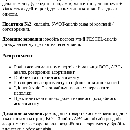
департаменту (усередині продажів, маркетингу чи окремо +
кількість людей та ролі) до різних типів компаній згідно з
описом.
Практика №2:
складіть SWOT-аналіз заданої компанії (+
обговорення).
Домашнє завдання:
зробіть розгорнутий PESTEL-аналіз
ринку, на якому працює ваша компанія.
Асортимент
Ролі в асортиментному портфелі: матриця BCG, ABC-
аналіз, роздрібний асортимент
Глибина та ширина асортименту
Розширення асортименту та оцінювання доцільності
"Довгий хвіст" в онлайн-магазинах: переваги та
недоліки
Практичні кейси щодо ролей наявного роздрібного
асортименту
Домашнє завдання:
розподіліть товари своєї компанії згідно з
квадрантами матриці BCG. Зробіть АВС-аналіз або розділіть
асортимент з огляду на ролі роздрібного асортименту. Зробіть
висновки з обох аналізів.