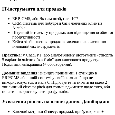
IT-інструменти для продажів
ERP, CMS, або Як нам позбутися 1С?
CRM-система для побудови бази лояльних клієнтів.
Airtable
Штучний інтелект у продажах для підвищення особистої
продуктивності
Кейси зі збільшення продажів завдяки використанню
інноваційних інструментів
Практика:
у ChatGPT (або аналогічному інструменті) створіть
5 варіантів якісних "клеймів" для ключового продукту.
Поділіться найкращим (+ обговорення).
Домашнє завдання:
знайдіть принаймні 1 функцію в
ERP/CMS або іншій системі у своїй компанії, що не
використовується, а мала б. Підготуйте та зніміть на відео 2-
хвилинний elevator pitch для топменеджменту щодо того, аби
почати використовувати цю функцію.
Ухвалення рішень на основі даних. Дашбординг
Ключові метрики бізнесу: продажі, прибуток, кеш +