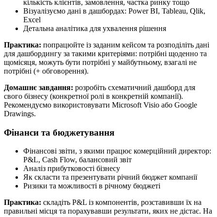
кількість клієнтів, замовлення, частка ринку тощо
Візуалізуємо дані в дашбордах: Power BI, Tableau, Qlik,
Excel
Детальна аналітика для ухвалення рішення
Практика:
попрацюйте із заданим кейсом та розподіліть дані
для дашбордингу за такими критеріями: потрібні щоденно та
щомісяця, можуть бути потрібні у майбутньому, взагалі не
потрібні (+ обговорення).
Домашнє завдання:
розробіть схематичний дашборд для
свого бізнесу (конкретної ролі в конкретній компанії).
Рекомендуємо використовувати Microsoft Visio або Google
Drawings.
Фінанси та бюджетування
Фінансові звіти, з якими працює комерційний директор:
P&L, Cash Flow, балансовий звіт
Аналіз прибутковості бізнесу
Як скласти та презентувати річний бюджет компанії
Ризики та можливості в річному бюджеті
Практика:
складіть P&L із компонентів, розставивши їх на
правильні місця та порахувавши результати, яких не дістає. На