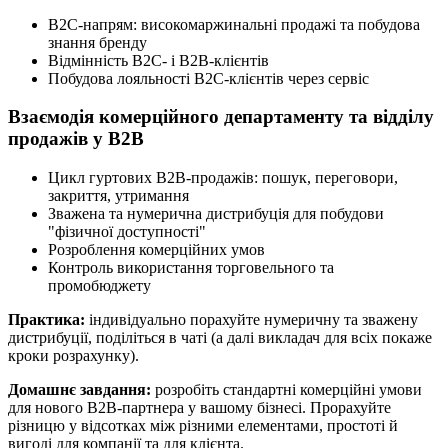
B2C-напрям: високомаржинальні продажі та побудова
знання бренду
Відмінність В2C- і В2B-клієнтів
Побудова лояльності B2C-клієнтів через сервіс
Взаємодія комерційного департаменту та відділу
продажів у B2B
Цикл гуртових B2B-продажів: пошук, переговори,
закриття, утримання
Зважена та нумерична дистрибуція для побудови
"фізичної доступності"
Розроблення комерційних умов
Контроль використання торговельного та
промобюджету
Практика:
індивідуально порахуйте нумеричну та зважену
дистрибуції, поділіться в чаті (а далі викладач для всіх покаже
кроки розрахунку).
Домашнє завдання:
розробіть стандартні комерційні умови
для нового B2B-партнера у вашому бізнесі. Прорахуйте
різницю у відсотках між різними елементами, простоті й
вигоді для компанії та для клієнта.