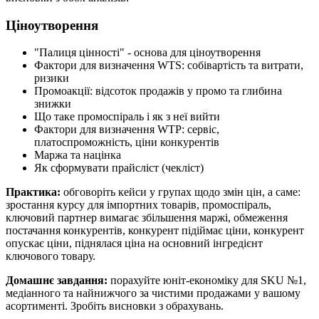
Ціноутворення
"Палиця цінності" - основа для ціноутворення
Фактори для визначення WTS: собівартість та витрати,
ризики
Промоакції: відсоток продажів у промо та глибина
знижки
Що таке промоспіраль і як з неї вийти
Фактори для визначення WTP: сервіс,
платоспроможність, ціни конкурентів
Маржа та націнка
Як сформувати прайсліст (чекліст)
Практика:
обговоріть кейси у групах щодо змін цін, а саме:
зростання курсу для імпортних товарів, промоспіраль,
ключовий партнер вимагає збільшення маржі, обмеження
постачання конкурентів, конкурент підіймає ціни, конкурент
опускає ціни, піднялася ціна на основний інгредієнт
ключового товару.
Домашнє завдання:
порахуйте юніт-економіку для SKU №1,
медіанного та найнижчого за чистими продажами у вашому
асортименті. Зробіть висновки з обрахувань.