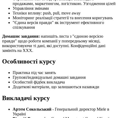
продажами, маркетингом, логістикою. Узгодження цілей
Управління змінами
Техніки впливу: push, pull, move away
Моніторинг реалізації стратегії та внесення коригувань
"Єдина версія правди" як інструмент ефективного
спілкування
Домашнє завдання:
напишіть листа з "єдиною версією
правди" щодо роботи компанії у попередньому місяці,
використовуючи ті дані, які доступні. Конфіденційні дані
замініть на ХХХ.
Особливості курсу
Практика під час занять
Групові/індивідуальні домашні завдання
Особистий фідбек викладача
Додаткові матеріали, що залишаються назавжди
Викладачі курсу
Артем Сокольський -
Генеральний директор Miele в
Україні