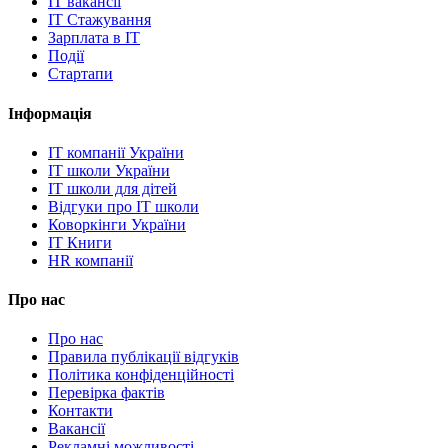
IT вакансії
IT Стажування
Зарплата в IT
Події
Стартапи
Інформація
IT компанії України
IT школи України
IT школи для дітей
Відгуки про IT школи
Коворкінги України
IT Книги
HR компанії
Про нас
Про нас
Правила публікації відгуків
Політика конфіденційності
Перевірка фактів
Контакти
Вакансії
Рекламні можливості