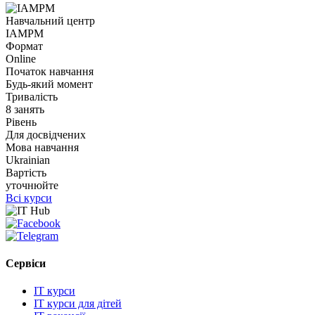
Навчальний центр
IAMPM
Формат
Online
Початок навчання
Будь-який момент
Тривалість
8 занять
Рівень
Для досвідчених
Мова навчання
Ukrainian
Вартість
уточнюйте
Всі курси
Сервіси
IT курси
IT курси для дітей