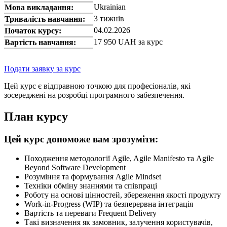
Ukrainian
Мова викладання:
3 тижнів
Тривалість навчання:
04.02.2026
Початок курсу:
17 950 UAH за курс
Вартість навчання:
Подати заявку за курс
Цей курс є відправною точкою для професіоналів, які
зосереджені на розробці програмного забезпечення.
План курсу
Цей курс допоможе вам зрозуміти:
Походження методології Agile, Agile Manifesto та Agile
Beyond Software Development
Розуміння та формування Agile Mindset
Техніки обміну знаннями та співпраці
Роботу на основі цінностей, збереження якості продукту
Work-in-Progress (WIP) та безперервна інтеграція
Вартість та переваги Frequent Delivery
Такі визначення як замовник, залучення користувачів,