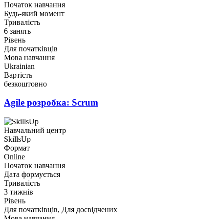
Початок навчання
Будь-який момент
Тривалість
6 занять
Рівень
Для початківців
Мова навчання
Ukrainian
Вартість
безкоштовно
Agile розробка: Scrum
Навчальний центр
SkillsUp
Формат
Online
Початок навчання
Дата формується
Тривалість
3 тижнів
Рівень
Для початківців, Для досвідчених
Мова навчання