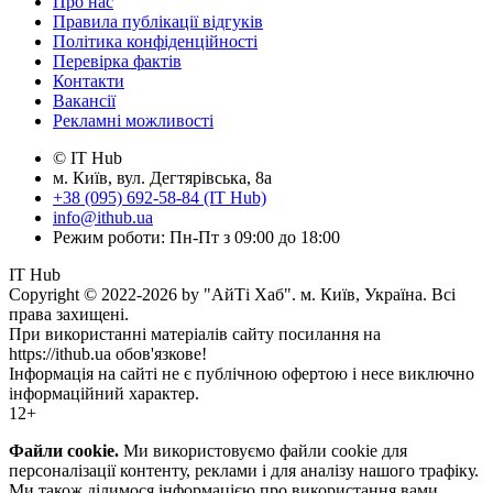
Про нас
Правила публікації відгуків
Політика конфіденційності
Перевірка фактів
Контакти
Вакансії
Рекламні можливості
© IT Hub
м. Київ, вул. Дегтярівська, 8а
+38 (095) 692-58-84 (IT Hub)
info@ithub.ua
Режим роботи: Пн-Пт з 09:00 до 18:00
IT Hub
Copyright © 2022-2026 by "АйТі Хаб". м. Київ, Україна. Всі
права захищені.
При використанні матеріалів сайту посилання на
https://ithub.ua обов'язкове!
Інформація на сайті не є публічною офертою і несе виключно
інформаційний характер.
12+
Файли cookie.
Ми використовуємо файли cookie для
персоналізації контенту, реклами і для аналізу нашого трафіку.
Ми також ділимося інформацією про використання вами