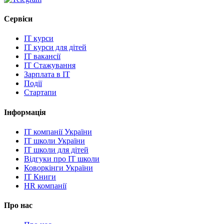
Сервіси
IT курси
IT курси для дітей
IT вакансії
IT Стажування
Зарплата в IT
Події
Стартапи
Інформація
IT компанії України
IT школи України
IT школи для дітей
Відгуки про IT школи
Коворкінги України
IT Книги
HR компанії
Про нас