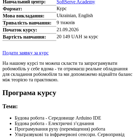
Навчальний центр:
SoftServe Academy
Курс
Формат:
Ukrainian, English
Мова викладання:
9 тижнів
Тривалість навчання:
21.09.2026
Початок курсу:
20 149 UAH за курс
Вартість навчання:
Подати заявку за курс
На нашому курсі ти можеш скласти та запрограмувати
робомобіль у себе вдома - ти отримаєш реальне обладнання
для складання робомобіля та ми допоможемо віднайти баланс
між теорією та практикою.
Програма курсу
Теми:
Будова робота - Середовище Arduino IDE
Будова робота - Електричні з’єднання
Програмування руху (переміщення) робота
Ультразвукові та інфрачервоні сенсори. Сервопривід