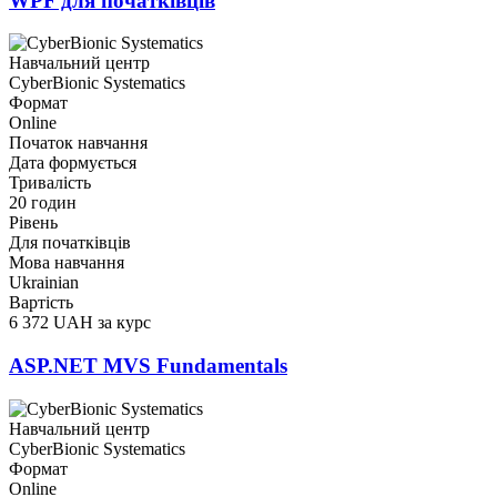
WPF для початківців
Навчальний центр
CyberBionic Systematics
Формат
Online
Початок навчання
Дата формується
Тривалість
20 годин
Рівень
Для початківців
Мова навчання
Ukrainian
Вартість
6 372 UAH за курс
ASP.NET MVS Fundamentals
Навчальний центр
CyberBionic Systematics
Формат
Online