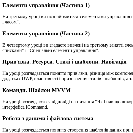
Елементи управління (Частина 1)
На третьому уроці ви познайомитеся з елементами управління в 
і часом".
Елементи управління (Частина 2)
В четвертому уроці ви згадаєте вивчені на третьому занятті ел
списками" і "Спеціальні елементи управління".
Прив'язка. Ресурси. Стилі і шаблони. Навігація
На уроці розглядається поняття прив'язки, різниця між компонен
додатках UWP, властивості і призначення стилів і шаблонів, а 
Команди. Шаблон MVVM
На уроці розглядаються відповіді на питання "Як і навіщо вик
інтерфейса ICommand.
Робота з даними і файлова система
На уроці розглядається поняття створення шаблонів даних при в