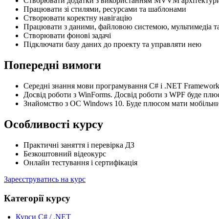
Створювати додатки з використанням MVVM архітектур
Працювати зі стилями, ресурсами та шаблонами
Створювати коректну навігацію
Працювати з даними, файловою системою, мультимедіа т
Створювати фонові задачі
Підключати базу даних до проекту та управляти нею
Попередні вимоги
Середні знання мови програмування C# і .NET Framework 
Досвід роботи з WinForms. Досвід роботи з WPF буде плю
Знайомство з ОС Windows 10. Буде плюсом мати мобільн
Особливості курсу
Практичні заняття і перевірка ДЗ
Безкоштовний відеокурс
Онлайн тестування і сертифікація
Зареєструватись на курс
Категорії курсу
Курси C# / .NET