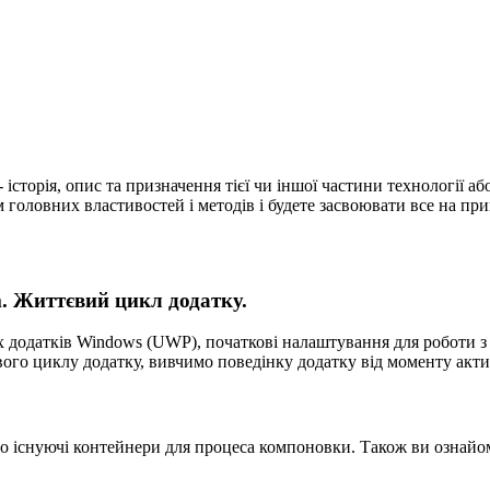
історія, опис та призначення тієї чи іншої частини технології аб
 головних властивостей і методів і будете засвоювати все на при
m. Життєвий цикл додатку.
 додатків Windows (UWP), початкові налаштування для роботи з 
го циклу додатку, вивчимо поведінку додатку від моменту актива
о існуючі контейнери для процеса компоновки. Також ви ознайоми