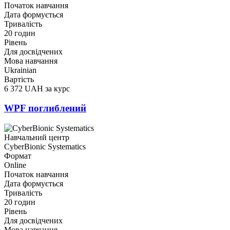
Початок навчання
Дата формується
Тривалість
20 годин
Рівень
Для досвідчених
Мова навчання
Ukrainian
Вартість
6 372 UAH за курс
WPF поглиблений
Навчальний центр
CyberBionic Systematics
Формат
Online
Початок навчання
Дата формується
Тривалість
20 годин
Рівень
Для досвідчених
Мова навчання