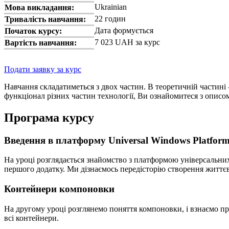
Ukrainian
Мова викладання:
22 годин
Тривалість навчання:
Дата формується
Початок курсу:
7 023 UAH за курс
Вартість навчання:
Подати заявку за курс
Навчання складатиметься з двох частин. В теоретичній частині - 
функціонал різних частин технології, Ви ознайомитеся з описом
Програма курсу
Введення в платформу Universal Windows Platfor
На уроці розглядається знайомство з платформою універсальних
першого додатку. Ми дізнаємось передісторію створення життєво
Контейнери компоновки
На другому уроці розглянемо поняття компоновки, і взнаємо пр
всі контейнери.