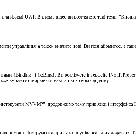
платформі UWP. В цьому відео ви розглянете такі теми: "Кнопки"
ементи управління, а також вивчите нові. Ви познайомитесь з так
тами {Binding} i {x:Bing}. Ви реалізуєте інтерфейс INotifyPrope
також зможете створювати навігацію в свому додатку.
ористовувати MVVM?", продовжимо тему прив'язки і інтерфейса I
икористанні інструмента прив'язки в універсальних додатках. Так