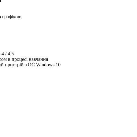
и
а графікою
4 / 4.5
сом в процесі навчання
ий пристрій з ОС Windows 10