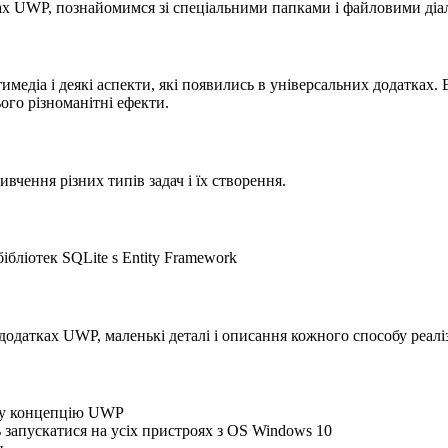
ах UWP, познайомимся зі спеціальними папками і файловими діа
имедіа і деякі аспекти, які появились в універсальних додатках
ього різноманітні ефекти.
вчення різних типів задач і їх створення.
ібліотек SQLite s Entity Framework
одатках UWP, маленькі деталі і описання кожного способу реаліза
ову концепцію UWP
 запускатися на усіх пристроях з OS Windows 10