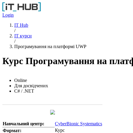
Перейти до основного вмісту
Login
IT Hub
/
IT курси
/
Програмування на платформі UWP
Курс Програмування на пла
Online
Для досвідчених
C# / .NET
Навчальний центр:
CyberBionic Systematics
Курс
Формат: