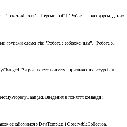
, "Текстові поля", "Перемикачі" і "Робота з календарем, датою
ими групами елементів: "Робота з зображенням", "Робота зі
rtyChanged. Ви розглянете поняття і призначення ресурсів в
NotifyPropertyChanged. Введення в поняття команди і
ож ознайомимся з DataTemplate i ObservableCollection,