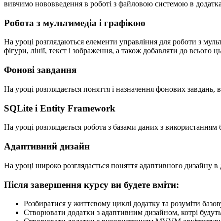
вивчимо нововведення в роботі з файловою системою в додатк
Робота з мультимедіа і графікою
На уроці розглядаються елементи управління для роботи з мульт
фігури, лінії, текст і зображення, а також добавляти до всього ц
Фонові завдання
На уроці розглядається поняття і назначення фонових завдань, ви
SQLite i Entity Framework
На уроці розглядається робота з базами даних з використанням б
Адаптивний дизайн
На уроці широко розглядається поняття адаптивного дизайну в д
Після завершення курсу ви будете вміти:
Розбиратися у життєвому циклі додатку та розуміти баз
Створювати додатки з адаптивним дизайном, котрі будуть