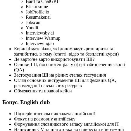
Bard та ChatGPT
Kickresume
JobProfile.io
Resumaker.ai
Jobscan
Yoodli
Interviewsby.ai
Interview Warmup
Interviewing.io
Корисні матеріали, які допоможуть розширити та
заглибитись в тему (статті, відео та безплатні курси)
Де варто/не варто використовувати ШІ?
Основи ШІ, його потенціал у сфері забезпечення якості
(QA)
Застосування ШІ на різних етапах тестування
Огляд основних інструментів ШІ для фахівців QA,
рекомендації навчальних ресурсів
Обмеження та правові кейси
Бонус. English club
Під керівництвом викладача англійської
Фокус на розмовну англійську
Формування словникового запасу англійської для ІТ
Написання СV та підготовка до співбесіди в іноземній