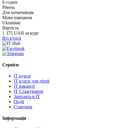
6 годин
Рівень
Для початківців
Мова навчання
Ukrainian
Вартість
1 375 UAH за курс
Всі курси
Сервіси
IT курси
IT курси для дітей
IT вакансії
IT Стажування
Зарплата в IT
Події
Стартапи
Інформація