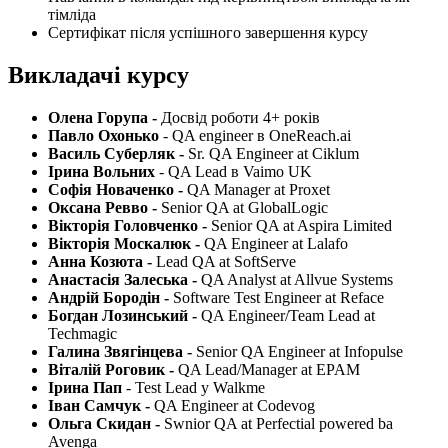
тімліда
Сертифікат після успішного завершення курсу
Викладачі курсу
Олена Горупа -
Досвід роботи 4+ років
Павло Охонько
- QA engineer в OneReach.ai
Василь Суберляк -
Sr. QA Engineer at Ciklum
Ірина Вольних
- QA Lead в Vaimo UK
Софія Новаченко -
QA Manager at Proxet
Оксана Ревво -
Senior QA at GlobalLogic
Вікторія Головченко -
Senior QA at Aspira Limited
Вікторія Москалюк -
QA Engineer at Lalafo
Анна Козюта -
Lead QA at SoftServe
Анастасія Залеська -
QA Analyst at Allvue Systems
Андрій Бородін -
Software Test Engineer at Reface
Богдан Лозинський -
QA Engineer/Team Lead at
Techmagic
Галина Звягінцева -
Senior QA Engineer at Infopulse
Віталій Роговик -
QA Lead/Manager at EPAM
Ірина Пап
- Test Lead у Walkme
Іван Самчук -
QA Engineer at Codevog
Ольга Скидан -
Swnior QA at Perfectial powered ba
Avenga