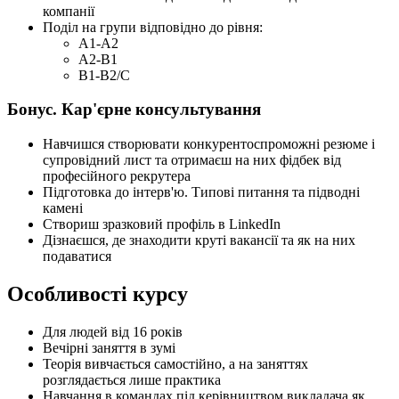
компанії
Поділ на групи відповідно до рівня:
A1-A2
A2-B1
B1-B2/C
Бонус. Кар'єрне консультування
Навчишся створювати конкурентоспроможні резюме і
супровідний лист та отримаєш на них фідбек від
професійного рекрутера
Підготовка до інтерв'ю. Типові питання та підводні
камені
Створиш зразковий профіль в LinkedIn
Дізнаєшся, де знаходити круті вакансії та як на них
подаватися
Особливості курсу
Для людей від 16 років
Вечірні заняття в зумі
Теорія вивчається самостійно, а на заняттях
розглядається лише практика
Навчання в командах під керівництвом викладача як