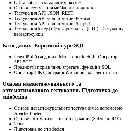
Git та робота з командним рядком
Основи тестування мобільних додатків
Тестування API, JSON, REST
Тестування API за допомогою Postman
Тестування API за допомогою SoapUI
Тестування інтерфейсу користувача (GUI). Тестування
вебзастосунків
Бази даних. Короткий курс SQL
Реляційні бази даних. Мова запитів SQL. Оператор
SELECT
Предикати порівняння, агрегатні функції в SQL
Оператор LIKE, операції з'єднання, вкладені запити
Основи навантажувального та
автоматизованого тестування. Підготовка до
співбесіди
Основи навантажувального тестування за допомогою
Apache Jmeter
Основи автоматизованого тестування (Selenium IDE)
Іспит
Підготовка до співбесіди