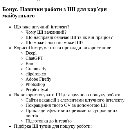
Бонус. Навички роботи з ШІ для кар'єри
майбутнього
Що таке штучний інтелект?
Чому ШІ важливий?
Що насправді означає ШІ та як він працює?
Що може і чого не може ШІ?
Корисні інструменти та приклади використання:
Deepl
ChatGPT
Bard
Grammarly
clipdrop.co
Adobe Firefly
Photoshop
Perplexity.ai
Як використовувати ШІ для зручного пошуку роботи
Сайти вакансій з елементами штучного інтелекту
Покращення твого CV за допомогою ШІ
Приклади ефективних резюме та супровідних
листів
Підготовка до інтерв'ю
Підбірка ШІ тулзів для пошуку роботи: