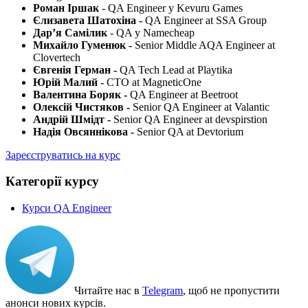
Роман Іршак
- QA Engineer у Kevuru Games
Єлизавета Шатохіна -
QA Engineer at SSA Group
Дарʼя Самілик
- QA у Namecheap
Михайло Гуменюк -
Senior Middle AQA Engineer at
Clovertech
Євгенія Герман -
QA Tech Lead at Playtika
Юрій Малий -
CTO at MagneticOne
Валентина Боряк -
QA Engineer at Beetroot
Олексій Чистяков -
Senior QA Engineer at Valantic
Андрій Шмідт -
Senior QA Engineer at devspirstion
Надія Овсяннікова -
Senior QA at Devtorium
Зареєструватись на курс
Категорії курсу
Курси QA Engineer
Читайте нас в
Telegram
, щоб не пропустити
анонси нових курсів.