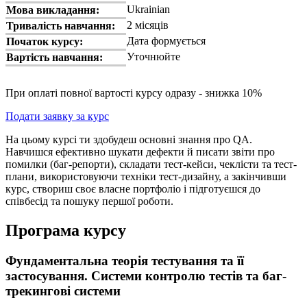
Ukrainian
Мова викладання:
2 місяців
Тривалість навчання:
Дата формується
Початок курсу:
Уточнюйте
Вартість навчання:
При оплаті повної вартості курсу одразу - знижка 10%
Подати заявку за курс
На цьому курсі ти здобудеш основні знання про QA.
Навчишся ефективно шукати дефекти й писати звіти про
помилки (баг-репорти), складати тест-кейси, чеклісти та тест-
плани, використовуючи техніки тест-дизайну, а закінчивши
курс, створиш своє власне портфоліо і підготуєшся до
співбесід та пошуку першої роботи.
Програма курсу
Фундаментальна теорія тестування та її
застосування. Системи контролю тестів та баг-
трекингові системи