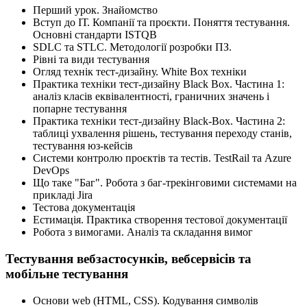
Перший урок. Знайомство
Вступ до ІТ. Компанії та проєкти. Поняття тестування.
Основні стандарти ISTQB
SDLC та STLC. Методології розробки ПЗ.
Рівні та види тестування
Огляд технік тест-дизайну. White Box техніки
Практика техніки тест-дизайну Black Box. Частина 1:
аналіз класів еквівалентності, граничних значень і
попарне тестування
Практика техніки тест-дизайну Black-Box. Частина 2:
таблиці ухвалення рішень, тестування переходу станів,
тестування юз-кейсів
Системи контролю проєктів та тестів. TestRail та Azure
DevOps
Що таке "Баг". Робота з баг-трекінговими системами на
прикладі Jira
Тестова документація
Естимація. Практика створення тестової документації
Робота з вимогами. Аналіз та складання вимог
Тестування вебзастосунків, вебсервісів та
мобільне тестування
Основи web (HTML, CSS). Кодування символів