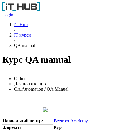
Перейти до основного вмісту
Login
IT Hub
/
IT курси
/
QA manual
Курс QA manual
Online
Для початківців
QA Automation / QA Manual
Навчальний центр:
Beetroot Academy
Курс
Формат: