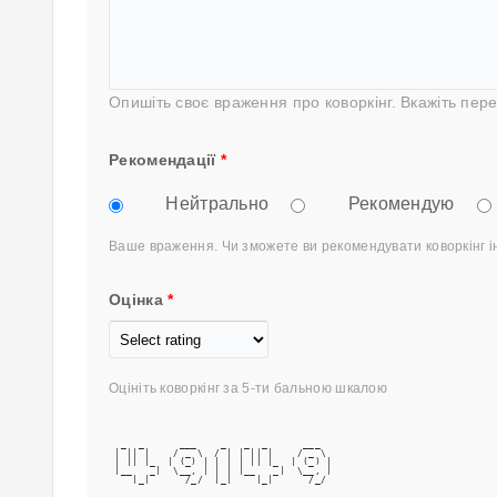
Опишіть своє враження про коворкінг. Вкажіть пере
Рекомендації
*
Нейтрально
Рекомендую
Ваше враження. Чи зможете ви рекомендувати коворкінг 
Оцінка
*
Оцініть коворкінг за 5-ти бальною шкалою
  _  _      ___    _   _  _      ___  
 | || |    / _ \  / | | || |    / _ \ 
 | || |_  | (_) | | | | || |_  | (_) |
 |__   _|  \__, | | | |__   _|  \__, |
    |_|      /_/  |_|    |_|      /_/ 