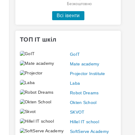
Безкоштовно
Всі івенти
ТОП IT шкіл
GoIT
Mate academy
Projector Institute
Laba
Robot Dreams
Okten School
SKVOT
Hillel IT school
SoftServe Academy