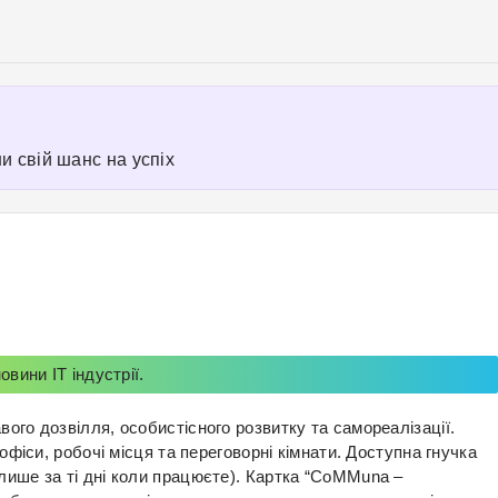
Перейти
до
основного
вмісту
и свій шанс на успіх
овини IT індустрії.
ого дозвілля, особистісного розвитку та самореалізації.
 офіси, робочі місця та переговорні кімнати. Доступна гнучка
лише за ті дні коли працюєте). Картка “CoMMuna –