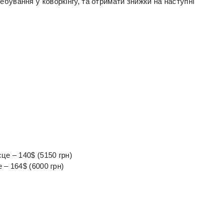
бування у коворкінгу, та отримати знижки на наступні
це – 140$ (5150 грн)
 – 164$ (6000 грн)