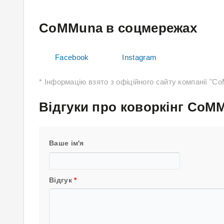
CoMMuna в соцмережах
Facebook
Instagram
* Інформацію взято з офіційного сайту компанії "
Відгуки про коворкінг CoM
Ваше ім'я
Відгук
*