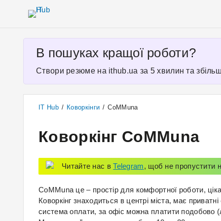
В пошуках кращої роботи?
Створи резюме на ithub.ua за 5 хвилин та збільш
IT Hub
/
Коворкінги
/
CoMMuna
Коворкінг CoMMuna
Читайте нас в
Telegram
, щоб не пропустити н
CoMMuna це – простір для комфортної роботи, цікав
Коворкінг знаходиться в центрі міста, має приватні
система оплати, за офіс можна платити подобово (