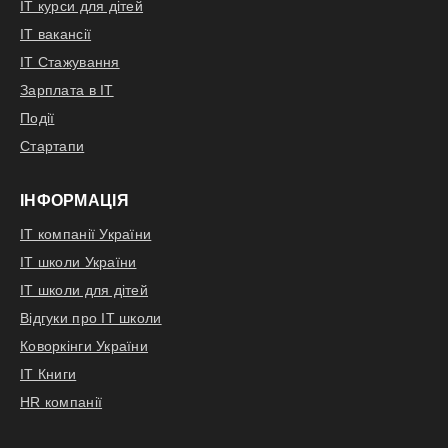
IT курси для дітей
IT вакансії
IT Стажування
Зарплата в IT
Події
Стартапи
ІНФОРМАЦІЯ
IT компанії України
IT школи України
IT школи для дітей
Відгуки про IT школи
Коворкінги України
IT Книги
HR компанії