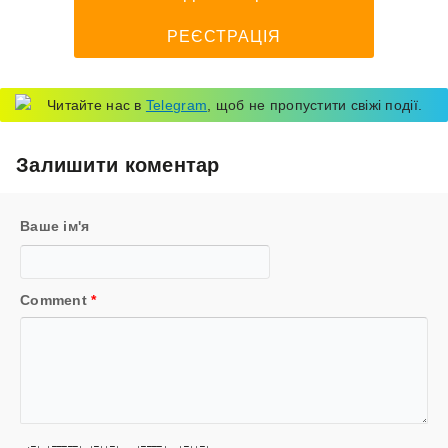
РЕЄСТРАЦІЯ
Читайте нас в
Telegram
, щоб не пропустити свіжі події.
Залишити коментар
Ваше ім'я
Comment
*
  _   _____   _  _     ____    _  _   