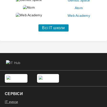
Genius.Space
Atom
Web Academy
Всі IT школи
СЕРВІСИ
IT курси