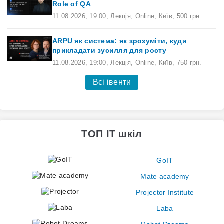
Role of QA
11.08.2026
,
19:00
,
Лекція,
Online,
Київ,
500 грн.
ARPU як система: як зрозуміти, куди
прикладати зусилля для росту
11.08.2026
,
19:00
,
Лекція,
Online,
Київ,
750 грн.
Всі івенти
ТОП IT шкіл
GoIT
Mate academy
Projector Institute
Laba