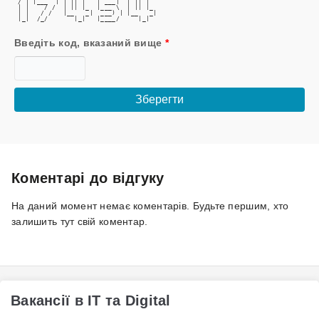
 / | |___  | | || |   | ___|  | || |  
 | |    / /  | || |_  |___ \  | || |_ 
 | |   / /   |__   _|  ___) | |__   _|
 |_|  /_/       |_|   |____/     |_|  
Введіть код, вказаний вище
*
Коментарі до відгуку
На даний момент немає коментарів. Будьте першим, хто
залишить тут свій коментар.
Вакансії в IT та Digital