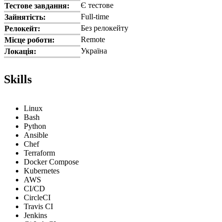
Є тестове
Тестове завдання:
Full-time
Зайнятість:
Без релокейту
Релокейт:
Remote
Місце роботи:
Україна
Локація:
Skills
Linux
Bash
Python
Ansible
Chef
Terraform
Docker Compose
Kubernetes
AWS
CI/CD
CircleCI
Travis CI
Jenkins