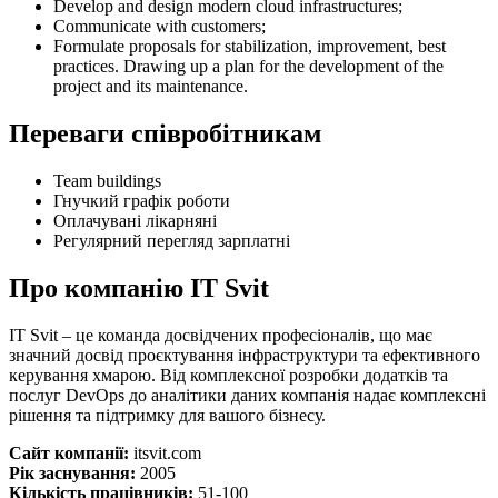
Develop and design modern cloud infrastructures;
Communicate with customers;
Formulate proposals for stabilization, improvement, best
practices. Drawing up a plan for the development of the
project and its maintenance.
Переваги співробітникам
Team buildings
Гнучкий графік роботи
Оплачувані лікарняні
Регулярний перегляд зарплатні
Про компанію IT Svit
IT Svit – це команда досвідчених професіоналів, що має
значний досвід проєктування інфраструктури та ефективного
керування хмарою. Від комплексної розробки додатків та
послуг DevOps до аналітики даних компанія надає комплексні
рішення та підтримку для вашого бізнесу.
Сайт компанії:
itsvit.com
Рік заснування:
2005
Кількість працівників:
51-100