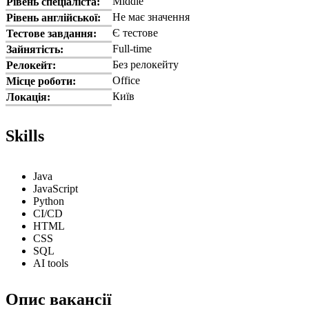
Middle
Рівень спеціаліста:
Не має значення
Рівень англійської:
Є тестове
Тестове завдання:
Full-time
Зайнятість:
Без релокейту
Релокейт:
Office
Місце роботи:
Київ
Локація:
Skills
Java
JavaScript
Python
CI/CD
HTML
CSS
SQL
AI tools
Опис вакансії