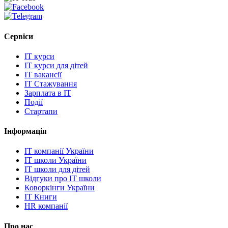
Сервіси
IT курси
IT курси для дітей
IT вакансії
IT Стажування
Зарплата в IT
Події
Стартапи
Інформація
IT компанії України
IT школи України
IT школи для дітей
Відгуки про IT школи
Коворкінги України
IT Книги
HR компанії
Про нас