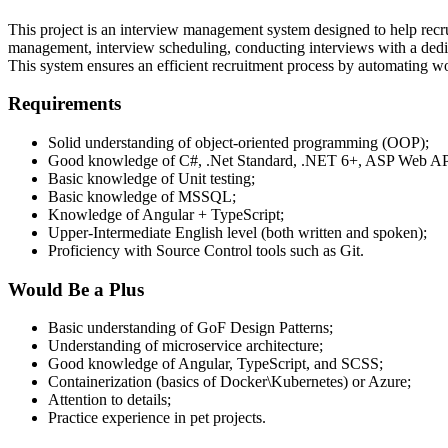
This project is an interview management system designed to help recrui
management, interview scheduling, conducting interviews with a dedica
This system ensures an efficient recruitment process by automating w
Requirements
Solid understanding of object-oriented programming (OOP);
Good knowledge of C#, .Net Standard, .NET 6+, ASP Web AP
Basic knowledge of Unit testing;
Basic knowledge of MSSQL;
Knowledge of Angular + TypeScript;
Upper-Intermediate English level (both written and spoken);
Proficiency with Source Control tools such as Git.
Would Be a Plus
Basic understanding of GoF Design Patterns;
Understanding of microservice architecture;
Good knowledge of Angular, TypeScript, and SCSS;
Containerization (basics of Docker\Kubernetes) or Azure;
Attention to details;
Practice experience in pet projects.