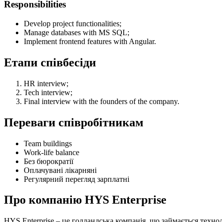
Responsibilities
Develop project functionalities;
Manage databases with MS SQL;
Implement frontend features with Angular.
Етапи співбесіди
HR interview;
Tech interview;
Final interview with the founders of the company.
Переваги співробітникам
Team buildings
Work-life balance
Без бюрократії
Оплачувані лікарняні
Регулярний перегляд зарплатні
Про компанію HYS Enterprise
HYS Enterprise – це голландська компанія, що займається техн