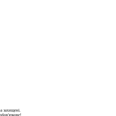
ва захищені.
обов'язкове!