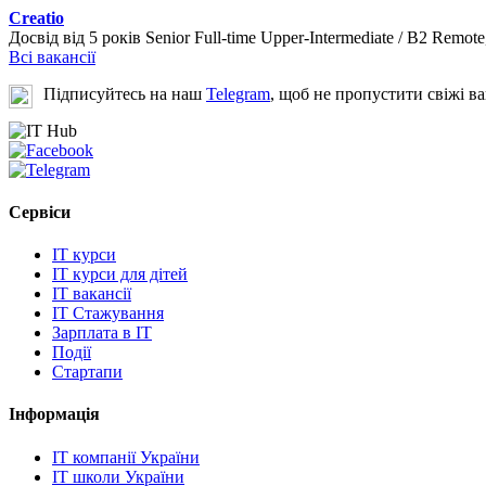
Creatio
Досвід від 5 років
Senior
Full-time
Upper-Intermediate / B2
Remote
Всі вакансії
Підписуйтесь на наш
Telegram
, щоб не пропустити свіжі ва
Сервіси
IT курси
IT курси для дітей
IT вакансії
IT Стажування
Зарплата в IT
Події
Стартапи
Інформація
IT компанії України
IT школи України