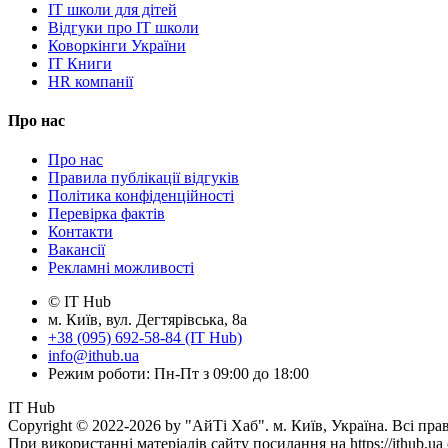
IT школи для дітей
Відгуки про IT школи
Коворкінги України
IT Книги
HR компанії
Про нас
Про нас
Правила публікації відгуків
Політика конфіденційності
Перевірка фактів
Контакти
Вакансії
Рекламні можливості
© IT Hub
м. Київ, вул. Дегтярівська, 8а
+38 (095) 692-58-84 (IT Hub)
info@ithub.ua
Режим роботи: Пн-Пт з 09:00 до 18:00
IT Hub
Copyright © 2022-2026 by "АйТі Хаб". м. Київ, Україна. Всі пра
При використанні матеріалів сайту посилання на https://ithub.ua 