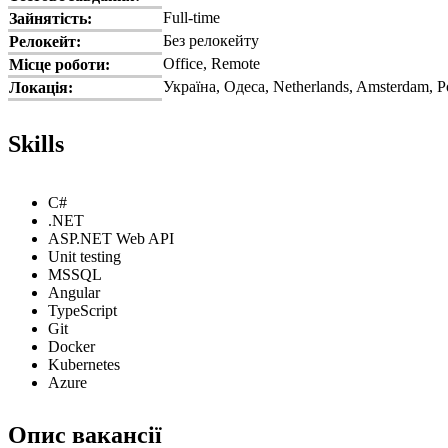
Full-time
Зайнятість:
Без релокейту
Релокейт:
Office, Remote
Місце роботи:
Україна, Одеса, Netherlands, Amsterdam, P
Локація:
Skills
C#
.NET
ASP.NET Web API
Unit testing
MSSQL
Angular
TypeScript
Git
Docker
Kubernetes
Azure
Опис вакансії