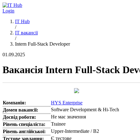
Перейти до основного вмісту
Login
IT Hub
/
IT вакансії
/
Intern Full-Stack Developer
01.09.2025
Вакансія Intern Full-Stack Dev
Компанія:
HYS Enterprise
Software Development & Hi-Tech
Домен вакансії:
Не має значення
Досвід роботи:
Trainee
Рівень спеціаліста:
Upper-Intermediate / B2
Рівень англійської:
Є тестове
Тестове завдання: