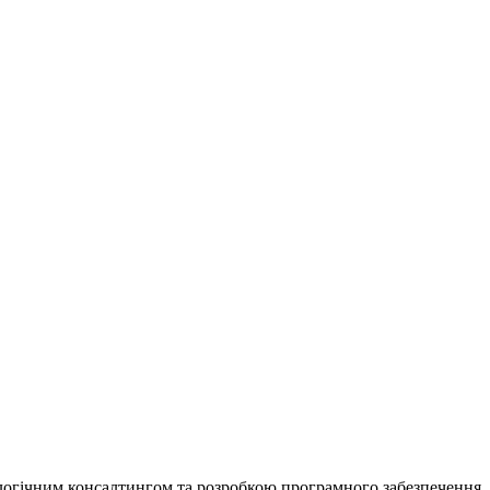
ологічним консалтингом та розробкою програмного забезпечення,