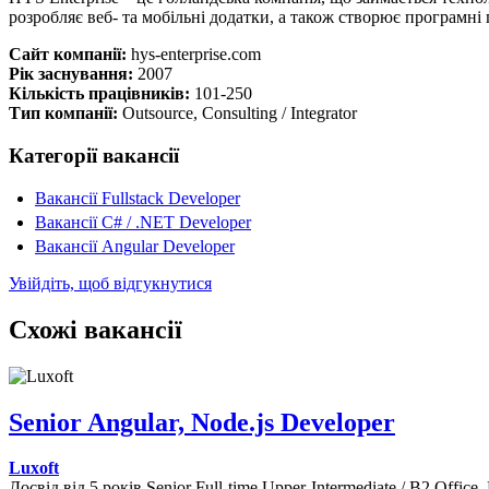
розробляє веб- та мобільні додатки, а також створює програмні
Сайт компанії:
hys-enterprise.com
Рік заснування:
2007
Кількість працівників:
101-250
Тип компанії:
Outsource, Consulting / Integrator
Категорії вакансії
Вакансії Fullstack Developer
Вакансії C# / .NET Developer
Вакансії Angular Developer
Увійдіть, щоб відгукнутися
Схожі вакансії
Senior Angular, Node.js Developer
Luxoft
Досвід від 5 років
Senior
Full-time
Upper-Intermediate / B2
Office,