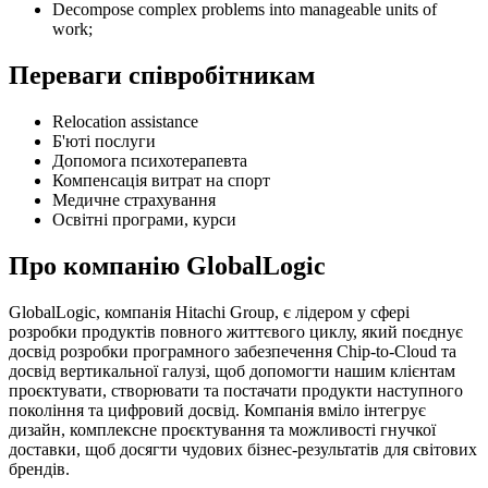
Decompose complex problems into manageable units of
work;
Переваги співробітникам
Relocation assistance
Б'юті послуги
Допомога психотерапевта
Компенсація витрат на спорт
Медичне страхування
Освітні програми, курси
Про компанію GlobalLogic
GlobalLogic, компанія Hitachi Group, є лідером у сфері
розробки продуктів повного життєвого циклу, який поєднує
досвід розробки програмного забезпечення Chip-to-Cloud та
досвід вертикальної галузі, щоб допомогти нашим клієнтам
проєктувати, створювати та постачати продукти наступного
покоління та цифровий досвід. Компанія вміло інтегрує
дизайн, комплексне проєктування та можливості гнучкої
доставки, щоб досягти чудових бізнес-результатів для світових
брендів.