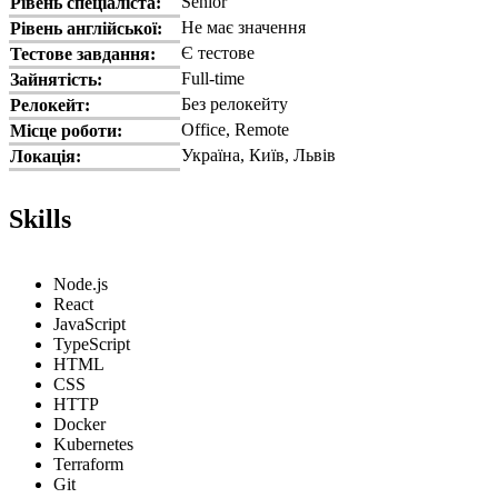
Senior
Рівень спеціаліста:
Не має значення
Рівень англійської:
Є тестове
Тестове завдання:
Full-time
Зайнятість:
Без релокейту
Релокейт:
Office, Remote
Місце роботи:
Україна, Київ, Львів
Локація:
Skills
Node.js
React
JavaScript
TypeScript
HTML
CSS
HTTP
Docker
Kubernetes
Terraform
Git