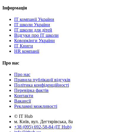
Інформація
IT компанії України
IT школи України
IT школи для дітей
Відгуки про IT школи
Коворкінги України
IT Книги
HR компанії
Про нас
Про нас
Правила публікації відгуків
Політика конфіденційності
Перевірка фактів
Контакти
Вакансії
Рекламні можливості
© IT Hub
м. Київ, вул. Дегтярівська, 8а
+38 (095) 692-58-84 (IT Hub)