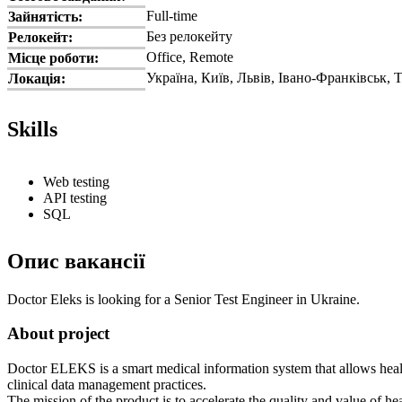
Full-time
Зайнятість:
Без релокейту
Релокейт:
Office, Remote
Місце роботи:
Україна, Київ, Львів, Івано-Франківськ, 
Локація:
Skills
Web testing
API testing
SQL
Опис вакансії
Doctor Eleks is looking for a Senior Test Engineer in Ukraine.
About project
Doctor ELEKS is a smart medical information system that allows healt
clinical data management practices.
The mission of the product is to accelerate the quality and value of hea