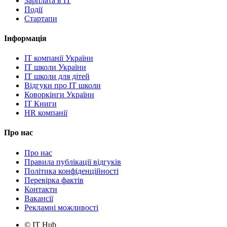
Зарплата в IT
Події
Стартапи
Інформація
IT компанії України
IT школи України
IT школи для дітей
Відгуки про IT школи
Коворкінги України
IT Книги
HR компанії
Про нас
Про нас
Правила публікації відгуків
Політика конфіденційності
Перевірка фактів
Контакти
Вакансії
Рекламні можливості
© IT Hub