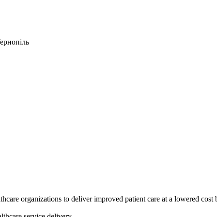
Тернопіль
hcare organizations to deliver improved patient care at a lowered cos
lthcare service delivery.