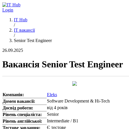
Перейти до основного вмісту
Login
IT Hub
/
IT вакансії
/
Senior Test Engineer
26.09.2025
Вакансія Senior Test Engineer
Компанія:
Eleks
Software Development & Hi-Tech
Домен вакансії:
від 4 років
Досвід роботи:
Senior
Рівень спеціаліста:
Intermediate / B1
Рівень англійської:
Є тестове
Тестове завдання: