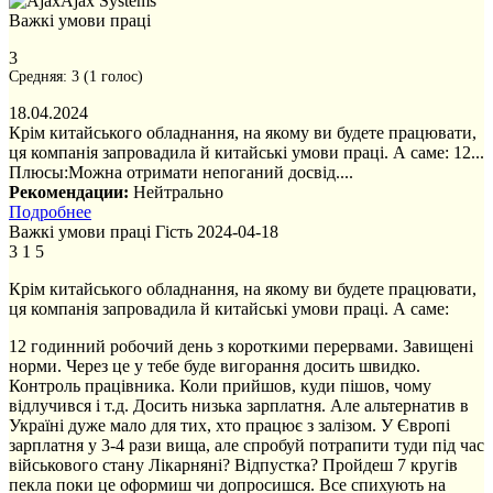
Ajax Systems
Важкі умови праці
3
Средняя:
3
(
1
голос)
18.04.2024
Крім китайського обладнання, на якому ви будете працювати,
ця компанія запровадила й китайські умови праці. А саме: 12...
Плюсы:
Можна отримати непоганий досвід....
Рекомендации:
Нейтрально
Подробнее
Важкі умови праці
Гість
2024-04-18
3
1
5
Крім китайського обладнання, на якому ви будете працювати,
ця компанія запровадила й китайські умови праці. А саме:
12 годинний робочий день з короткими перервами. Завищені
норми. Через це у тебе буде вигорання досить швидко.
Контроль працівника. Коли прийшов, куди пішов, чому
відлучився і т.д. Досить низька зарплатня. Але альтернатив в
Україні дуже мало для тих, хто працює з залізом. У Європі
зарплатня у 3-4 рази вища, але спробуй потрапити туди під час
військового стану Лікарняні? Відпустка? Пройдеш 7 кругів
пекла поки це оформиш чи допросишся. Все спихують на