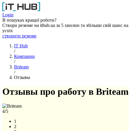
Перейти к основному содержанию
Login
В пошуках кращої роботи?
Створи резюме на ithub.ua за 5 хвилин та збільши свій шанс на
успіх
створити резюме
IT Hub
/
Компании
/
Briteam
/
Отзывы
Отзывы про работу в Briteam
4
/5
1
2