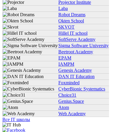
Projector Institute
Laba
Robot Dreams
Okten School
SKVOT
Hillel IT school
SoftServe Academy
Sigma Software University
Beetroot Academy
EPAM
IAMPM
Genesis Academy
DAN IT Education
Foxminded
CyberBionic Systematics
Choice31
Genius.Space
Atom
Web Academy
Все IT школы