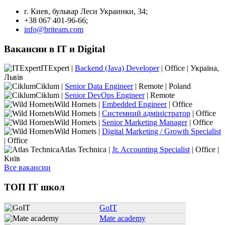
г. Киев, бульвар Леси Украинки, 34;
+38 067 401-96-66;
info@briteam.com
Вакансии в IT и Digital
ITExpert |
Backend (Java) Developer
| Office | Україна,
Львів
Ciklum |
Senior Data Engineer
| Remote | Poland
Ciklum |
Senior DevOps Engineer
| Remote
Wild Hornets |
Embedded Engineer
| Office
Wild Hornets |
Системний адміністратор
| Office
Wild Hornets |
Senior Marketing Manager
| Office
Wild Hornets |
Digital Marketing / Growth Specialist
| Office
Atlas Technica |
Jr. Accounting Specialist
| Office |
Київ
Все вакансии
ТОП IT школ
GoIT
Mate academy