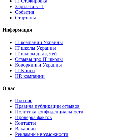
IT Стажировка
Зарплата в IT
События
Стартапы
Информация
IT компании Украины
IT школы Украины
IT школы для детей
Отзывы про IT школы
Коворкинги Украины
IT Книги
HR компании
О нас
Про нас
Правила публикации отзывов
Политика конфиденциальности
Проверка фактов
Контакты
Вакансии
Рекламные возможности