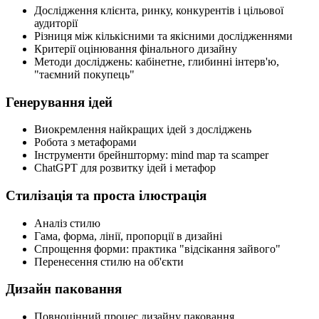
Дослідження клієнта, ринку, конкурентів і цільової
аудиторії
Різниця між кількісними та якісними дослідженнями
Критерії оцінювання фінального дизайну
Методи досліджень: кабінетне, глибинні інтерв'ю,
"таємний покупець"
Генерування ідей
Виокремлення найкращих ідей з досліджень
Робота з метафорами
Інструменти брейншторму: mind map та scamper
ChatGPT для розвитку ідей і метафор
Стилізація та проста ілюстрація
Аналіз стилю
Гама, форма, лінії, пропорції в дизайні
Спрощення форми: практика "відсікання зайвого"
Перенесення стилю на об'єкти
Дизайн паковання
Повноцінний процес дизайну паковання