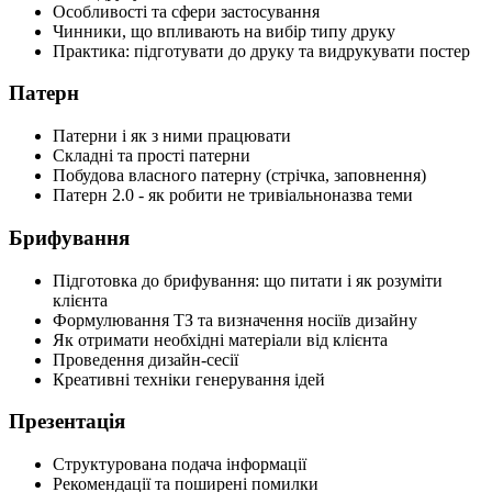
Особливості та сфери застосування
Чинники, що впливають на вибір типу друку
Практика: підготувати до друку та видрукувати постер
Патерн
Патерни і як з ними працювати
Складні та прості патерни
Побудова власного патерну (стрічка, заповнення)
Патерн 2.0 - як робити не тривіальноназва теми
Брифування
Підготовка до брифування: що питати і як розуміти
клієнта
Формулювання ТЗ та визначення носіїв дизайну
Як отримати необхідні матеріали від клієнта
Проведення дизайн-сесії
Креативні техніки генерування ідей
Презентація
Структурована подача інформації
Рекомендації та поширені помилки