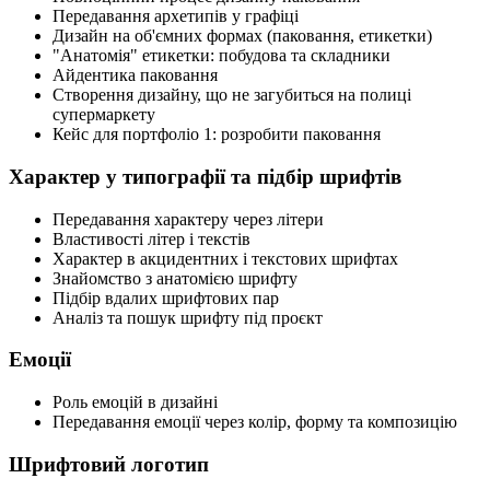
Передавання архетипів у графіці
Дизайн на об'ємних формах (паковання, етикетки)
"Анатомія" етикетки: побудова та складники
Айдентика паковання
Створення дизайну, що не загубиться на полиці
супермаркету
Кейс для портфоліо 1: розробити паковання
Характер у типографії та підбір шрифтів
Передавання характеру через літери
Властивості літер і текстів
Характер в акцидентних і текстових шрифтах
Знайомство з анатомією шрифту
Підбір вдалих шрифтових пар
Аналіз та пошук шрифту під проєкт
Емоції
Роль емоцій в дизайні
Передавання емоції через колір, форму та композицію
Шрифтовий логотип