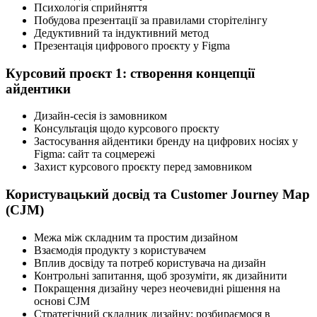
Психологія сприйняття
Побудова презентації за правилами сторітелінгу
Дедуктивний та індуктивний метод
Презентація цифрового проєкту у Figma
Курсовий проєкт 1: створення концепції
айдентики
Дизайн-сесія із замовником
Консультація щодо курсового проєкту
Застосування айдентики бренду на цифрових носіях у
Figma: сайт та соцмережі
Захист курсового проєкту перед замовником
Користувацький досвід та Customer Journey Map
(CJM)
Межа між складним та простим дизайном
Взаємодія продукту з користувачем
Вплив досвіду та потреб користувача на дизайн
Контрольні запитання, щоб зрозуміти, як дизайнити
Покращення дизайну через неочевидні рішення на
основі CJM
Стратегічний складник дизайну: розбираємося в