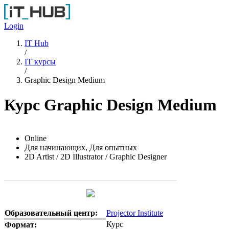
Перейти к основному содержанию
Login
IT Hub
/
IT курсы
/
Graphic Design Medium
Курс Graphic Design Medium
Online
Для начинающих, Для опытных
2D Artist / 2D Illustrator / Graphic Designer
Образовательный центр:
Projector Institute
Курс
Формат: